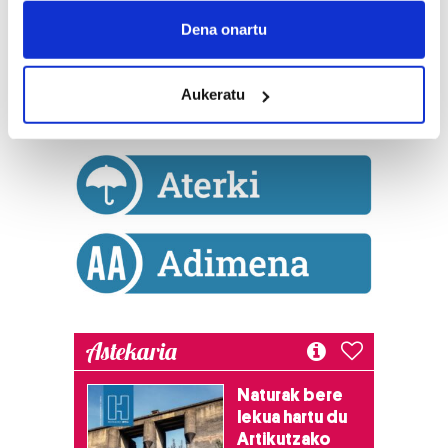
Collect information about your geographical
Dena onartu
location which can be accurate to within several
meters
Aukeratu
Identify your device by actively scanning it for
specific characteristics (fingerprinting)
Find out more about how your personal data is processed
and set your preferences in the
details section
.
Guk eta gure bazkideek zure datu pertsonalak
prozesatzen ditugu, zure IP zenbakia, besteak beste,
teknologia erabiliz, cookieak adibidez, iragarki eta eduki
pertsonalizatuak eskaintzeko, iragarkiak eta edukia
neurtzeko, jendeari buruzko informazioa biltzeko eta
produktuak garatzeko. Zure datuak nork eta zertarako
Astekaria
erabiltzen dituen hauta dezakezu.
Naturak bere
Bazkide batzuek ez dizute baimenik eskatzen, eta beren
lekua hartu du
interes komertzial legitimoetan babesten dira. Ikusi gure
Artikutzako