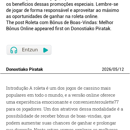
os benefícios dessas promoções especiais. Lembre-se
de jogar de forma responsável e aproveitar ao máximo
as oportunidades de ganhar na roleta online.
The post Roleta com Bônus de Boas-Vindas: Melhor
Bônus Online appeared first on Donostiako Piratak.
Donostiako Piratak
2026
/
05
/
12
Introdução A roleta é um dos jogos de cassino mais
populares em todo o mundo, e a versão online oferece
uma experiência emocionante e convenienteroulette77
para os jogadores. Um dos atrativos dessa modalidade é a
possibilidade de receber bônus de boas-vindas, que
podem aumentar suas chances de ganhar e prolongar
sua diversão. Neste artigo, vamos explorar as melhores