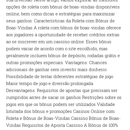
opções de roleta com bônus de boas-vindas disponíveis
online, bem como dicas e estratégias para maximizar
seus ganhos. Características da Roleta com Bônus de
Boas-Vindas A roleta com bônus de boas-vindas oferece
aos jogadores a oportunidade de receber créditos extras
ao se inscrever em um cassino online. Esses bônus
podem variar de acordo com o site escolhido, mas
geralmente incluem bônus de depósito, rodadas grátis e
outras promoções especiais. Vantagens: Chances
adicionais de ganhar sem investir mais dinheiro
Possibilidade de testar diferentes estratégias de jogo
Maior tempo de jogo e diversão prolongada
Desvantagens: Requisitos de apostas que precisam ser
cumpridos antes de sacar os ganhos Restrições sobre os
jogos em que os bônus podem ser utilizados Validade
limitada dos bônus e promoções Casinos Online com
Roleta e Bônus de Boas-Vindas Cassino Bônus de Boas-
Vindas Requisitos de Aposta Cassino A Bônus de 100%