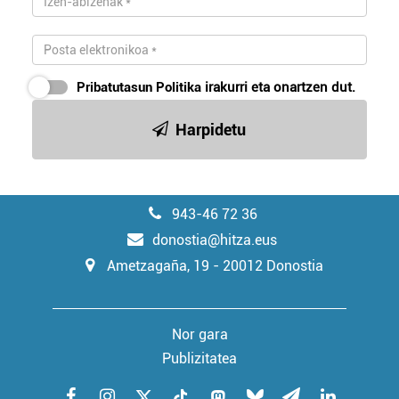
Pribatutasun Politika
irakurri eta onartzen dut.
Harpidetu
943-46 72 36
donostia@hitza.eus
Ametzagaña, 19 - 20012 Donostia
Nor gara
Publizitatea