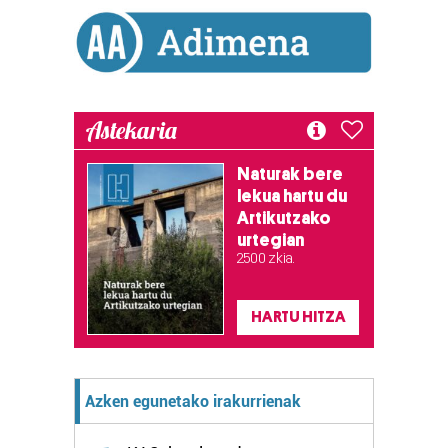
Astekaria
Naturak bere
lekua hartu du
Artikutzako
urtegian
2.500 zkia.
HARTU HITZA
Azken egunetako irakurrienak