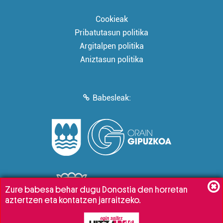
Cookieak
Pribatutasun politika
Argitalpen politika
Aniztasun politika
Babesleak:
Zure babesa behar dugu Donostia den horretan
aztertzen eta kontatzen jarraitzeko.