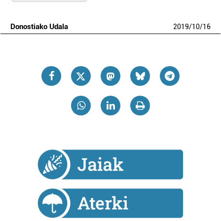
Donostiako Udala
2019
/
10
/
16