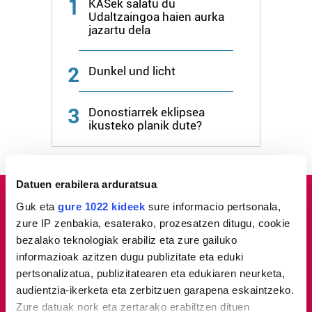
1
KASek salatu du
Udaltzaingoa haien aurka
jazartu dela
2
Dunkel und licht
3
Donostiarrek eklipsea
ikusteko planik dute?
Datuen erabilera arduratsua
Guk eta
gure 1022 kideek
sure informacio pertsonala,
zure IP zenbakia, esaterako, prozesatzen ditugu, cookie
bezalako teknologiak erabiliz eta zure gailuko
informazioak azitzen dugu publizitate eta eduki
pertsonalizatua, publizitatearen eta edukiaren neurketa,
audientzia-ikerketa eta zerbitzuen garapena eskaintzeko.
Zure datuak nork eta zertarako erabiltzen dituen