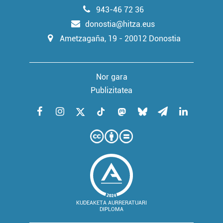
irakurri
943-46 72 36
donostia@hitza.eus
Ametzagaña, 19 - 20012 Donostia
Nor gara
Publizitatea
KUDEAKETA AURRERATUARI
DIPLOMA