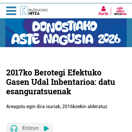
Sartu
2017ko Berotegi Efektuko
Gasen Udal Inbentarioa: datu
esanguratsuenak
Areagotu egin dira isuriak, 2016koekin alderatuz