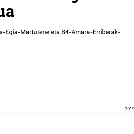
ua
s-Egia-Martutene eta B4-Amara-Erriberak-
201