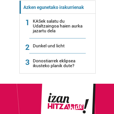
Azken egunetako irakurrienak
1
KASek salatu du
Udaltzaingoa haien aurka
jazartu dela
2
Dunkel und licht
3
Donostiarrek eklipsea
ikusteko planik dute?