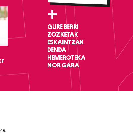
+
GURE BERRI
ZOZKETAK
ESKAINTZAK
DENDA
HEMEROTEKA
DF
NOR GARA
ra.