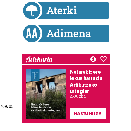
Astekaria
Naturak bere
lekua hartu du
Artikutzako
urtegian
2.500 zkia.
9
/
09
/
05
HARTU HITZA