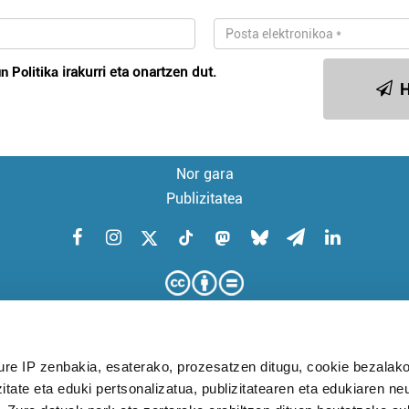
n Politika
irakurri eta onartzen dut.
H
Nor gara
Publizitatea
ure IP zenbakia, esaterako, prozesatzen ditugu, cookie bezalako
itate eta eduki pertsonalizatua, publizitatearen eta edukiaren ne
KUDEAKETA AURRERATUARI