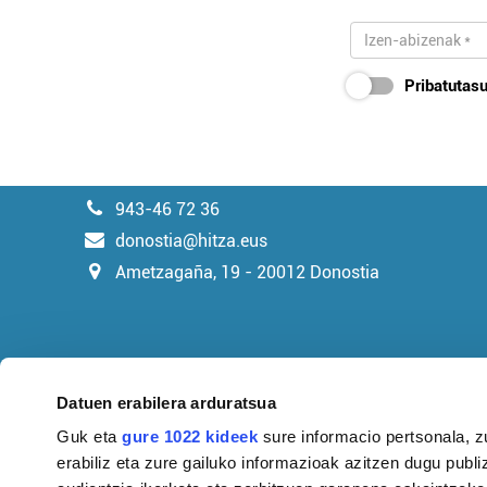
Pribatutasu
943-46 72 36
donostia@hitza.eus
Ametzagaña, 19 - 20012 Donostia
Datuen erabilera arduratsua
Guk eta
gure 1022 kideek
sure informacio pertsonala, z
erabiliz eta zure gailuko informazioak azitzen dugu publiz