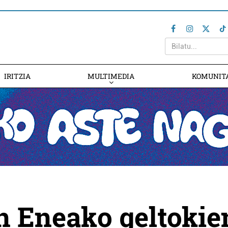
IRITZIA
MULTIMEDIA
KOMUNIT
 Eneako geltokie