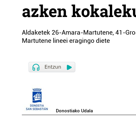
azken kokalek
Aldaketek 26-Amara-Martutene, 41-Gro
Martutene lineei eragingo diete
Donostiako Udala