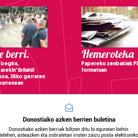
 berri.
Hemeroteka
 begira,
Papereko zenbakiak P
arekin' ibilaldi
formatuan
ikoa, 36ko gerraren
teurrenean
Donostiako azken berrien buletina
Donostiako azken berriak biltzen ditu bi egunean behin.
telehen, asteazken eta ostiraletan iristen zaizu posta elektroniko