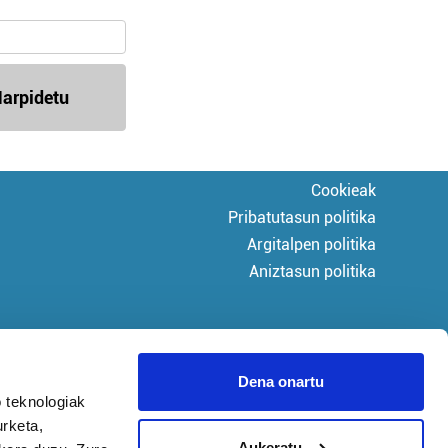
arpidetu
Cookieak
Pribatutasun politika
Argitalpen politika
Aniztasun politika
Dena onartu
 teknologiak
urketa,
Aukeratu