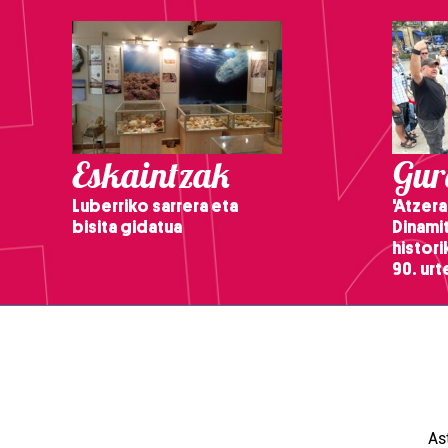
Eskaintzak
Gure
Luberriko sarrera eta
'Atzera
bisita gidatua
Dinamit
histor
90. ur
As