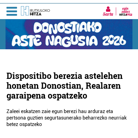
Sartu
Dispositibo berezia astelehen
honetan Donostian, Realaren
garaipena ospatzeko
Zaleei eskatzen zaie egun berezi hau arduraz eta
pertsona guztien segurtasunerako beharrezko neurriak
betez ospatzeko