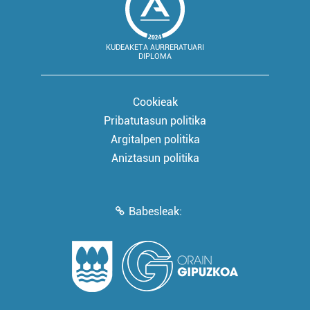
KUDEAKETA AURRERATUARI
DIPLOMA
Cookieak
Pribatutasun politika
Argitalpen politika
Aniztasun politika
Babesleak: