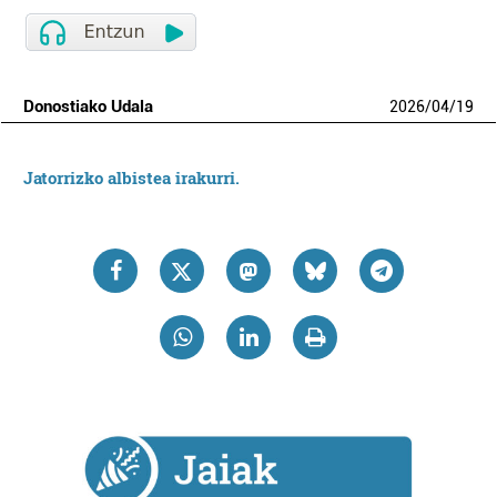
Donostiako Udala
2026
/
04
/
19
Jatorrizko albistea irakurri.