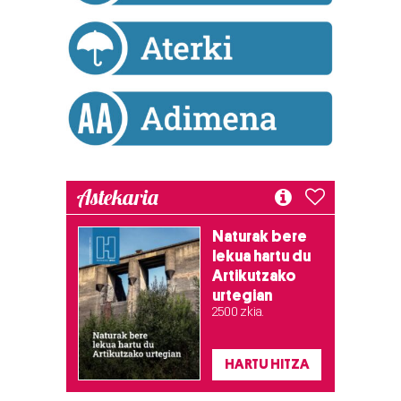
Astekaria
Naturak bere
lekua hartu du
Artikutzako
urtegian
2.500 zkia.
HARTU HITZA