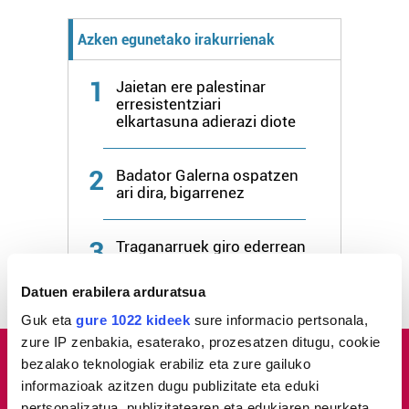
Azken egunetako irakurrienak
1
Jaietan ere palestinar
erresistentziari
elkartasuna adierazi diote
2
Badator Galerna ospatzen
ari dira, bigarrenez
3
Traganarruek giro ederrean
abordatu dute «estankea»
Datuen erabilera arduratsua
Guk eta
gure 1022 kideek
sure informacio pertsonala,
zure IP zenbakia, esaterako, prozesatzen ditugu, cookie
bezalako teknologiak erabiliz eta zure gailuko
informazioak azitzen dugu publizitate eta eduki
pertsonalizatua, publizitatearen eta edukiaren neurketa,