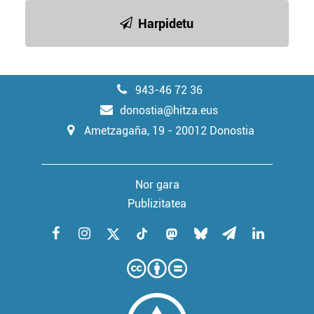
baliatzen gara. Ohar hau onartuz gero, teknologia hori
Harpidetu
erabiltzeko baimen esplizitua ematen diguzu.
Gehiago
irakurri
943-46 72 36
donostia@hitza.eus
Ametzagaña, 19 - 20012 Donostia
Nor gara
Publizitatea