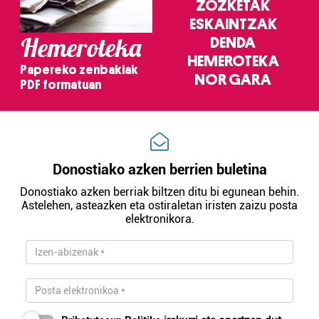
ZOZKETAK
pertsonalizatuak eskaintzeko, iragarkiak eta edukia
ESKAINTZAK
neurtzeko, jendeari buruzko informazioa biltzeko eta
Hemeroteka
DENDA
produktuak garatzeko. Zure datuak nork eta zertarako
HEMEROTEKA
erabiltzen dituen hauta dezakezu.
Papereko zenbakiak
NOR GARA
PDF formatuan
Bazkide batzuek ez dizute baimenik eskatzen, eta beren
interes komertzial legitimoetan babesten dira. Ikusi gure
bazkideen zerrenda, beren ustez zein helburutarako
duten interes legitimoa eta horren aurka nola egin
Donostiako azken berrien buletina
dezakezun ikusteko.
Donostiako azken berriak biltzen ditu bi egunean behin.
Lortu zure datu pertsonalak prozesatzeko moduari
Astelehen, asteazken eta ostiraletan iristen zaizu posta
elektronikora.
buruzko informazio gehiago eta ezarri zure lehentasunak
datuen atalean. Edozein unetan alda edo ken dezakezu
zure baimena Cookieen adierazpenean.
Webgune honek cookie propioak eta hirugarrenen cookie-
fitxategiak erabiltzen ditu. Zure esperientzia eta