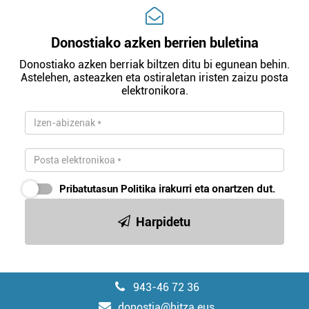
Donostiako azken berrien buletina
Donostiako azken berriak biltzen ditu bi egunean behin.
Astelehen, asteazken eta ostiraletan iristen zaizu posta
elektronikora.
Pribatutasun Politika
irakurri eta onartzen dut.
Harpidetu
943-46 72 36
donostia@hitza.eus