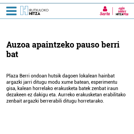
Sartu
Auzoa apaintzeko pauso berri
bat
Plaza Berri ondoan hutsik dagoen lokalean hainbat
argazki jarri ditugu modu xume batean, esperimentu
gisa, kalean horrelako erakusketa batek zenbat iraun
dezakeen ez dakigu eta. Aurreko erakusketan erabilitako
zenbait argazki berrerabili ditugu horretarako.