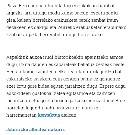
Plaza Berri ondoan hutsik dagoen lokalean hainbat
argazki jarri ditugu modu xume batean, esperimentu
gisa, kalean horrelako erakusketa batek zenbat iraun
dezakeen ez dakigu eta. Aurreko erakusketan erabilitako
zenbait argazki berrerabili ditugu horretarako.
Aspalditik auzoa irudi historikoekin apaintzeko asmoa
dugu, itxita dauden eskaparateak baliatuz besteak beste.
Hegian komertzianteen elkartearekin dirulaguntza bat
eskuratzeko saiakera egin genuen baina ez genuenez
ezer lortu gure bidea egiten jarraitzen dugu. Espero dugu
auzokideen gustokoa izatea egitasmoa eta zaintzen
laguntzea, gehiago eta hobeto jartzeko asmoa dugu! Bide
horretan lagundu nahi baduzu jarri gurekin
harremanetan
kontaktua
atalean.
Jatorrizko albistea irakurri.