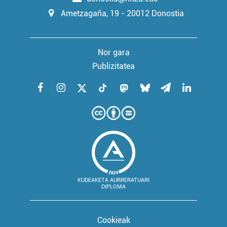
Ametzagaña, 19 - 20012 Donostia
Nor gara
Publizitatea
KUDEAKETA AURRERATUARI
DIPLOMA
Cookieak