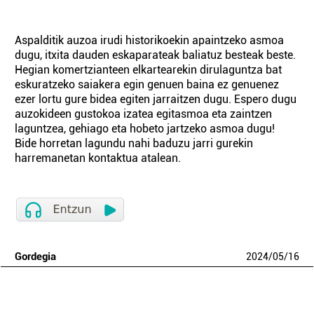
Aspalditik auzoa irudi historikoekin apaintzeko asmoa
dugu, itxita dauden eskaparateak baliatuz besteak beste.
Hegian komertzianteen elkartearekin dirulaguntza bat
eskuratzeko saiakera egin genuen baina ez genuenez
ezer lortu gure bidea egiten jarraitzen dugu. Espero dugu
auzokideen gustokoa izatea egitasmoa eta zaintzen
laguntzea, gehiago eta hobeto jartzeko asmoa dugu!
Bide horretan lagundu nahi baduzu jarri gurekin
harremanetan kontaktua atalean.
Gordegia
2024
/
05
/
16