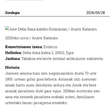
Gordegia
2026
/
05
/
28
2025eko urria / Araitz Katarain
Komertzioaren izena:
Estanco
Helbidea:
Deba ibaia kalea 2, 20012, Egia.
Jarduna:
Tabakoa eta beste zenbait artikuluren salmenta.
Historia
Joseren amona hasi zen negozioarekin duela 70 urte
1955. urtean gutxi gora behera. Amonak utzi zuenean
amak hartu zuen dendaren ardura eta Josek eta bere
anaiak jarraitzen dute gaur egun. 2008an erretiratu zen
ama eta semeek jarraitzea erabaki zuten, familiaren
urteetako lanari jarraipena emateko.