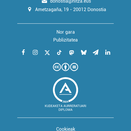
donostia@hitza.eus
Ametzagaña, 19 - 20012 Donostia
Nor gara
Publizitatea
KUDEAKETA AURRERATUARI
DIPLOMA
Cookieak