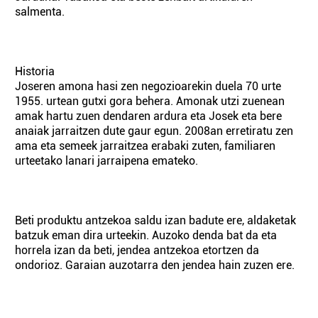
salmenta.
Historia
Joseren amona hasi zen negozioarekin duela 70 urte
1955. urtean gutxi gora behera. Amonak utzi zuenean
amak hartu zuen dendaren ardura eta Josek eta bere
anaiak jarraitzen dute gaur egun. 2008an erretiratu zen
ama eta semeek jarraitzea erabaki zuten, familiaren
urteetako lanari jarraipena emateko.
Beti produktu antzekoa saldu izan badute ere, aldaketak
batzuk eman dira urteekin. Auzoko denda bat da eta
horrela izan da beti, jendea antzekoa etortzen da
ondorioz. Garaian auzotarra den jendea hain zuzen ere.