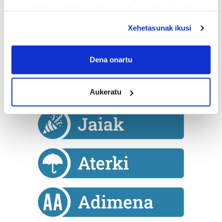
deuseztatzen ahal duzu edozein momentutan, Cookie
deklaraziotik edo Privacy triggerean klikatuz.
Xehetasunak ikusi
If you allow, we would also like to:
Collect information about your geographical
Dena onartu
location which can be accurate to within several
meters
Aukeratu
Identify your device by actively scanning it for
specific characteristics (fingerprinting)
Find out more about how your personal data is processed
and set your preferences in the
details section
.
Guk eta gure bazkideek zure datu pertsonalak
prozesatzen ditugu, zure IP zenbakia, besteak beste,
teknologia erabiliz, cookieak adibidez, iragarki eta eduki
pertsonalizatuak eskaintzeko, iragarkiak eta edukia
neurtzeko, jendeari buruzko informazioa biltzeko eta
produktuak garatzeko. Zure datuak nork eta zertarako