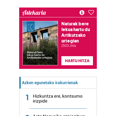
erabiltzen dituen hauta dezakezu.
Astekaria
Bazkide batzuek ez dizute baimenik eskatzen, eta beren
interes komertzial legitimoetan babesten dira. Ikusi gure
Naturak bere
bazkideen zerrenda, beren ustez zein helburutarako
lekua hartu du
duten interes legitimoa eta horren aurka nola egin
Artikutzako
dezakezun ikusteko.
urtegian
2.500 zkia.
Lortu zure datu pertsonalak prozesatzeko moduari
buruzko informazio gehiago eta ezarri zure lehentasunak
HARTU HITZA
datuen atalean. Edozein unetan alda edo ken dezakezu
zure baimena Cookieen adierazpenean.
Azken egunetako irakurrienak
Webgune honek cookie propioak eta hirugarrenen cookie-
fitxategiak erabiltzen ditu. Zure esperientzia eta
1
zerbitzuak hobetzeko asmoz, cookie teknologiaz
Hizkuntza ere, kontsumo
irizpide
baliatzen gara. Ohar hau onartuz gero, teknologia hori
erabiltzeko baimen esplizitua ematen diguzu.
Gehiago
irakurri