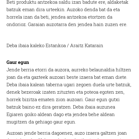
Beti produktu antzekoa saldu izan badute ere, aldaketak
batzuk eman dira urteekin. Auzoko denda bat da eta
horrela izan da beti, jendea antzekoa etortzen da
ondorioz. Garaian auzotarra den jendea hain zuzen ere.
Deba ibaia kaleko Estankoa / Araitz Katarain
Gaur egun
Jende berria etorri da auzora, aurreko belaunaldia hiltzen
joan da eta gazteek auzoari beste izaera bat eman diete.
Deba ibaia kalean taberna ugari zegoen duela urte batzuk,
denek bezeroak izaten zituzten eta poteoa egoten zen,
horrek bizitza ematen zion auzoari. Gaur egun gutxi
batzuk baino ez dira geratzen. Deba ibaia auzunea
Egiaren goiko aldean dago eta jendea behe aldean
mugitzen da gehiago gaur egun.
Auzoan jende berria dagoenez, auzo izaera galtzen joan