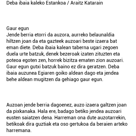
Deba ibaia kaleko Estankoa / Araitz Katarain
Gaur egun
Jende berria etorri da auzora, aurreko belaunaldia
hiltzen joan da eta gazteek auzoari beste izaera bat
eman diete. Deba ibaia kalean taberna ugari zegoen
duela urte batzuk, denek bezeroak izaten zituzten eta
poteoa egoten zen, horrek bizitza ematen zion auzoari.
Gaur egun gutxi batzuk baino ez dira geratzen. Deba
ibaia auzunea Egiaren goiko aldean dago eta jendea
behe aldean mugitzen da gehiago gaur egun.
Auzoan jende berria dagoenez, auzo izaera galtzen joan
da pixkanaka. Hala ere, badago betiko jendea auzoari
eusten saiatzen dena. Harreman ona dute auzotarrekin,
betikoak dira guztiak eta oso gertukoa da beraien arteko
harremana.