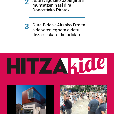
2
Aste Nagusiko azpiegitura
muntatzen hasi dira
Donostiako Piratak
3
Gure Bideak Altzako Ermita
aldaparen egoera aldatu
dezan eskatu dio udalari