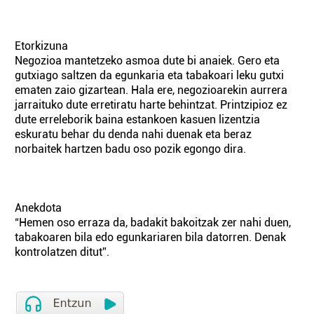
Etorkizuna
Negozioa mantetzeko asmoa dute bi anaiek. Gero eta
gutxiago saltzen da egunkaria eta tabakoari leku gutxi
ematen zaio gizartean. Hala ere, negozioarekin aurrera
jarraituko dute erretiratu harte behintzat. Printzipioz ez
dute erreleborik baina estankoen kasuen lizentzia
eskuratu behar du denda nahi duenak eta beraz
norbaitek hartzen badu oso pozik egongo dira.
Anekdota
“Hemen oso erraza da, badakit bakoitzak zer nahi duen,
tabakoaren bila edo egunkariaren bila datorren. Denak
kontrolatzen ditut”.