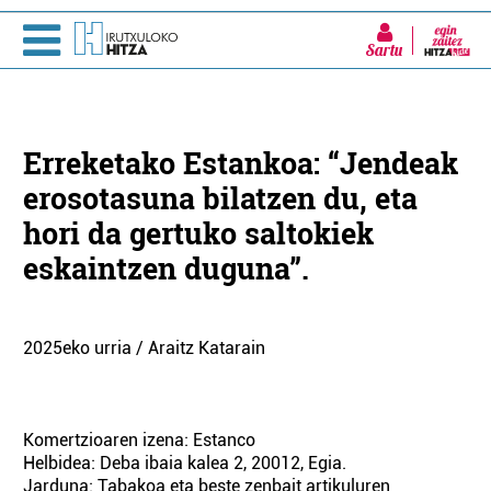
Sartu
Erreketako Estankoa: “Jendeak
erosotasuna bilatzen du, eta
hori da gertuko saltokiek
eskaintzen duguna”.
2025eko urria / Araitz Katarain
Komertzioaren izena: Estanco
Helbidea: Deba ibaia kalea 2, 20012, Egia.
Jarduna: Tabakoa eta beste zenbait artikuluren