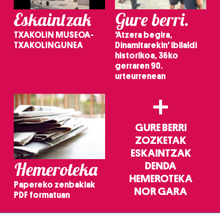
Eskaintzak
Gure berri.
TXAKOLIN MUSEOA-
'Atzera begira,
TXAKOLINGUNEA
Dinamitarekin' ibilaldi
historikoa, 36ko
gerraren 90.
urteurrenean
+
GURE BERRI
ZOZKETAK
ESKAINTZAK
Hemeroteka
DENDA
HEMEROTEKA
Papereko zenbakiak
NOR GARA
PDF formatuan