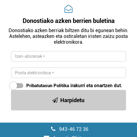
Donostiako azken berrien buletina
Donostiako azken berriak biltzen ditu bi egunean behin.
Astelehen, asteazken eta ostiraletan iristen zaizu posta
elektronikora.
Pribatutasun Politika
irakurri eta onartzen dut.
Harpidetu
943-46 72 36