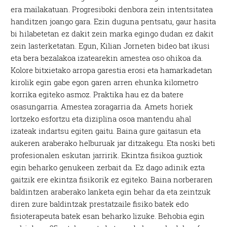
era mailakatuan. Progresiboki denbora zein intentsitatea
handitzen joango gara. Ezin duguna pentsatu, gaur hasita
bi hilabetetan ez dakit zein marka egingo dudan ez dakit
zein lasterketatan. Egun, Kilian Jorneten bideo bat ikusi
eta bera bezalakoa izatearekin amestea oso ohikoa da.
Kolore bitxietako arropa garestia erosi eta hamarkadetan
kirolik egin gabe egon garen arren ehunka kilometro
korrika egiteko asmoz. Praktika hau ez da batere
osasungarria. Amestea zoragarria da. Amets horiek
lortzeko esfortzu eta diziplina osoa mantendu ahal
izateak indartsu egiten gaitu. Baina gure gaitasun eta
aukeren araberako helburuak jar ditzakegu. Eta noski beti
profesionalen eskutan jarririk. Ekintza fisikoa guztiok
egin beharko genukeen zerbait da. Ez dago adinik ezta
gaitzik ere ekintza fisikorik ez egiteko. Baina norberaren
baldintzen araberako lanketa egin behar da eta zeintzuk
diren zure baldintzak prestatzaile fisiko batek edo
fisioterapeuta batek esan beharko lizuke. Behobia egin