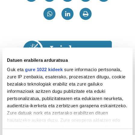
Datuen erabilera arduratsua
Guk eta
gure 1022 kideek
sure informacio pertsonala,
zure IP zenbakia, esaterako, prozesatzen ditugu, cookie
bezalako teknologiak erabiliz eta zure gailuko
informazioak azitzen dugu publizitate eta eduki
pertsonalizatua, publizitatearen eta edukiaren neurketa,
audientzia-ikerketa eta zerbitzuen garapena eskaintzeko.
Zure datuak nork eta zertarako erabiltzen dituen
hautatzeko aukera duzu. Zure onespena aldatzen edo
Astekaria
deuseztatzen ahal duzu edozein momentutan, Cookie
deklaraziotik edo Privacy triggerean klikatuz.