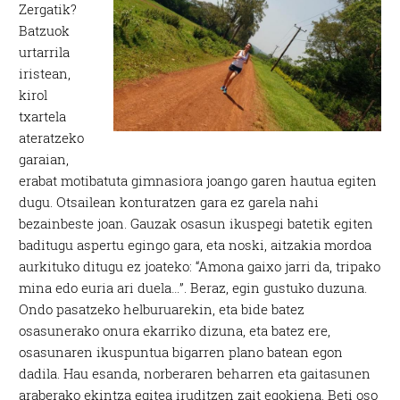
Zergatik?
Batzuok
urtarrila
iristean,
kirol
txartela
ateratzeko
garaian,
erabat motibatuta gimnasiora joango garen hautua egiten
dugu. Otsailean konturatzen gara ez garela nahi
bezainbeste joan. Gauzak osasun ikuspegi batetik egiten
baditugu aspertu egingo gara, eta noski, aitzakia mordoa
aurkituko ditugu ez joateko: “Amona gaixo jarri da, tripako
mina edo euria ari duela…”. Beraz, egin gustuko duzuna.
Ondo pasatzeko helburuarekin, eta bide batez
osasunerako onura ekarriko dizuna, eta batez ere,
osasunaren ikuspuntua bigarren plano batean egon
dadila. Hau esanda, norberaren beharren eta gaitasunen
araberako ekintza egitea iruditzen zait egokiena. Beti oso