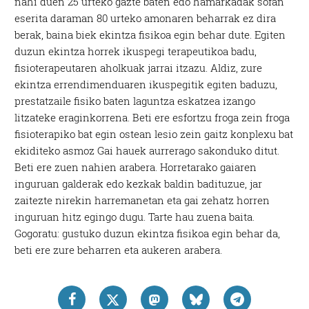
nahi duen 25 urteko gazte baten edo hamarkadak sofan
eserita daraman 80 urteko amonaren beharrak ez dira
berak, baina biek ekintza fisikoa egin behar dute. Egiten
duzun ekintza horrek ikuspegi terapeutikoa badu,
fisioterapeutaren aholkuak jarrai itzazu. Aldiz, zure
ekintza errendimenduaren ikuspegitik egiten baduzu,
prestatzaile fisiko baten laguntza eskatzea izango
litzateke eraginkorrena. Beti ere esfortzu froga zein froga
fisioterapiko bat egin ostean lesio zein gaitz konplexu bat
ekiditeko asmoz Gai hauek aurrerago sakonduko ditut.
Beti ere zuen nahien arabera. Horretarako gaiaren
inguruan galderak edo kezkak baldin badituzue, jar
zaitezte nirekin harremanetan eta gai zehatz horren
inguruan hitz egingo dugu. Tarte hau zuena baita.
Gogoratu: gustuko duzun ekintza fisikoa egin behar da,
beti ere zure beharren eta aukeren arabera.