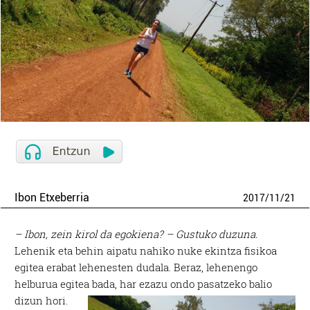
Ibon Etxeberria
2017
/
11
/
21
– Ibon, zein kirol da egokiena?
– Gustuko duzuna.
Lehenik eta behin aipatu nahiko nuke ekintza fisikoa
egitea erabat lehenesten dudala. Beraz, lehenengo
helburua egitea bada, har ezazu ondo pasatzeko balio
dizun hori.