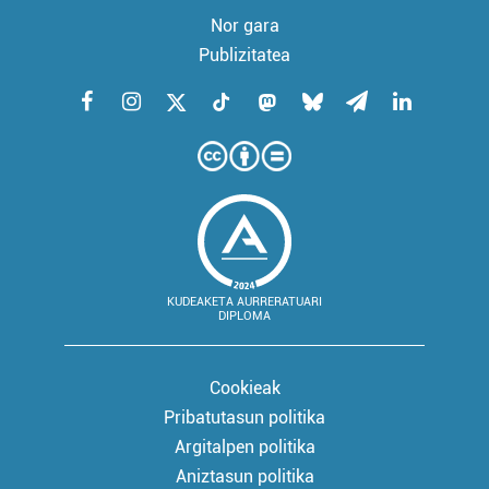
Nor gara
Publizitatea
KUDEAKETA AURRERATUARI
DIPLOMA
Cookieak
Pribatutasun politika
Argitalpen politika
Aniztasun politika