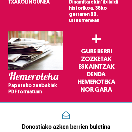
TXAKOLINGUNEA
Dinamitarekin' ibilaldi
historikoa, 36ko
gerraren 90.
urteurrenean
+
GURE BERRI
ZOZKETAK
ESKAINTZAK
Hemeroteka
DENDA
HEMEROTEKA
Papereko zenbakiak
NOR GARA
PDF formatuan
Donostiako azken berrien buletina