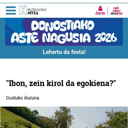
Sartu
Lehertu da festa!
"Ibon, zein kirol da egokiena?"
Gustuko duzuna.