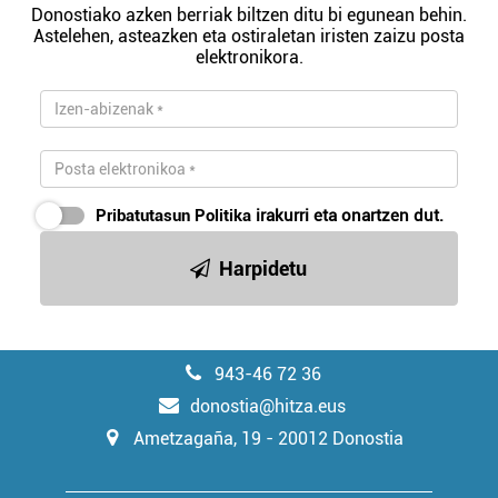
Donostiako azken berriak biltzen ditu bi egunean behin.
Astelehen, asteazken eta ostiraletan iristen zaizu posta
elektronikora.
Pribatutasun Politika
irakurri eta onartzen dut.
Harpidetu
943-46 72 36
donostia@hitza.eus
Ametzagaña, 19 - 20012 Donostia