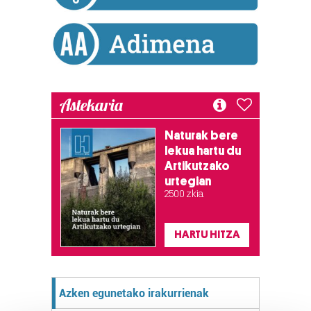
Astekaria
Naturak bere
lekua hartu du
Artikutzako
urtegian
2.500 zkia.
HARTU HITZA
Azken egunetako irakurrienak