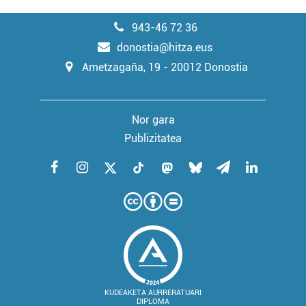
943-46 72 36
donostia@hitza.eus
Ametzagaña, 19 - 20012 Donostia
Nor gara
Publizitatea
KUDEAKETA AURRERATUARI
DIPLOMA