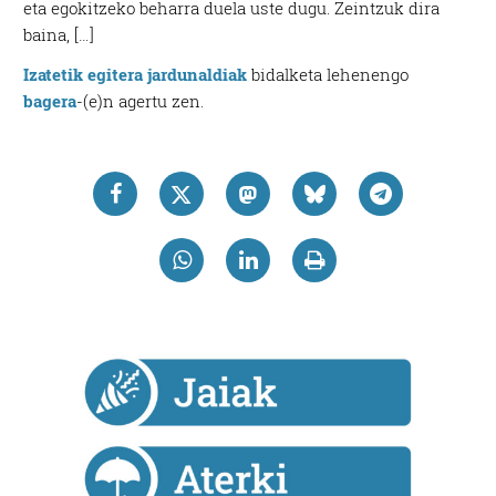
eta egokitzeko beharra duela uste dugu. Zeintzuk dira
baina, […]
Izatetik egitera jardunaldiak
bidalketa lehenengo
bagera
-(e)n agertu zen.