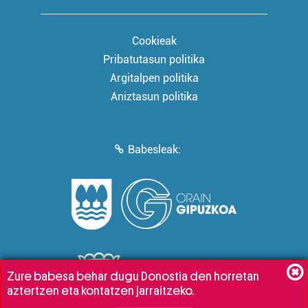
Cookieak
Pribatutasun politika
Argitalpen politika
Aniztasun politika
Babesleak:
Zure babesa behar dugu Donostia den horretan
aztertzen eta kontatzen jarraitzeko.