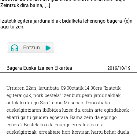
Zeintzuk dira baina, […]
Izatetik egitera jardunaldiak
bidalketa lehenengo
bagera
-(e)n
agertu zen.
Bagera Euskaltzaleen Elkartea
2016
/
10
/
19
Urriaren 22an, larunbata, 09:00etatik 14:30era “Izatetik
egitera: guk, nork bestela” izenburupean jardunaldiak
antolatu ditugu San Telmo Museoan. Donostiako
euskalgintzaren ibilbidea luzea da, orain arte egindakoak
ekarri gaitu gauden egoerara. Baina zein da egungo
egoera? Bestelakoa da egungo errealitatea eta
euskalgintzak, errealitate hori kontuan hartu behar duela