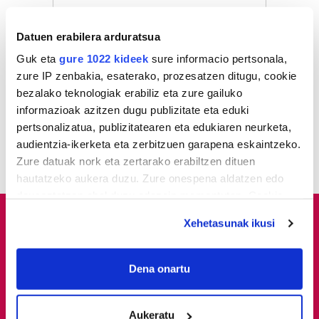
1
KASek salatu du
Udaltzaingoa haien aurka
Datuen erabilera arduratsua
jazartu dela
Guk eta
gure 1022 kideek
sure informacio pertsonala,
zure IP zenbakia, esaterako, prozesatzen ditugu, cookie
2
Dunkel und licht
bezalako teknologiak erabiliz eta zure gailuko
informazioak azitzen dugu publizitate eta eduki
pertsonalizatua, publizitatearen eta edukiaren neurketa,
3
Donostiarrek eklipsea
ikusteko planik dute?
audientzia-ikerketa eta zerbitzuen garapena eskaintzeko.
Zure datuak nork eta zertarako erabiltzen dituen
hautatzeko aukera duzu. Zure onespena aldatzen edo
deuseztatzen ahal duzu edozein momentutan, Cookie
deklaraziotik edo Privacy triggerean klikatuz.
Xehetasunak ikusi
If you allow, we would also like to:
Collect information about your geographical
Dena onartu
location which can be accurate to within several
meters
Aukeratu
Identify your device by actively scanning it for