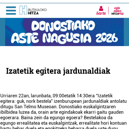
Sartu
Izatetik egitera jardunaldiak
Urriaren 22an, larunbata, 09:00etatik 14:30era “Izatetik
egitera: guk, nork bestela” izenburupean jardunaldiak antolatu
ditugu San Telmo Museoan. Donostiako euskalgintzaren
ibilbidea luzea da, orain arte egindakoak ekarri gaitu gauden
egoerara. Baina zein da egungo egoera? Bestelakoa da
egungo errealitatea eta euskalgintzak, errealitate hori kontuan
hartu behar duela eta egokitzeko beharra duela uste dugu.