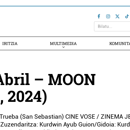
IRITZIA
MULTIMEDIA
KOMUNIT
 Abril – MOON
, 2024)
s Trueba (San Sebastian) CINE VOSE / ZINEMA 
/Zuzendaritza: Kurdwin Ayub Guion/Gidoia: Kur