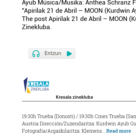
Ayub Música/Musika: Anthea Schranz Fo
"Apirilak 21 de Abril – MOON (Kurdwin A
The post Apirilak 21 de Abril – MOON (
Zinekluba.
Kresala zinekluba
19:30h Trueba (Donosti) / 19:30h Cines Trueba (
Austria Dirección/Zuzendaritza: Kurdwin Ayub G
“A
Fotografía/Argazkilaritza: Klemens…
Read more