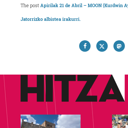
21
The post
Apirilak 21 de Abril – MOON (Kurdwin A
d
Ab
Jatorrizko albistea irakurri.
–
M
(
A
20