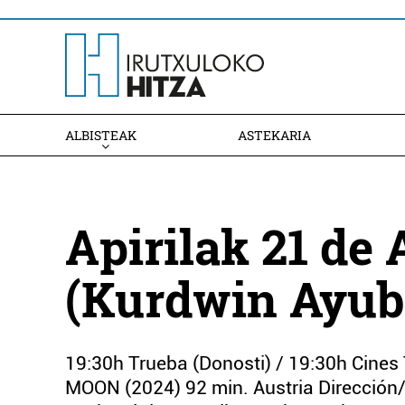
ALBISTEAK
ASTEKARIA
Apirilak 21 de
(Kurdwin Ayub
19:30h Trueba (Donosti) / 19:30h Cine
MOON (2024) 92 min. Austria Dirección