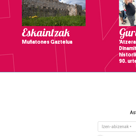
Eskaintzak
Gure
Muñatones Gaztelua
'Atzera
Dinamit
histor
90. ur
As