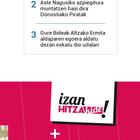
2
Aste Nagusiko azpiegitura
muntatzen hasi dira
Donostiako Piratak
3
Gure Bideak Altzako Ermita
aldaparen egoera aldatu
dezan eskatu dio udalari
+