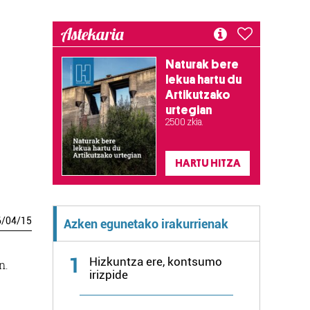
Astekaria
Naturak bere
lekua hartu du
Artikutzako
urtegian
2.500 zkia.
HARTU HITZA
6
/
04
/
15
Azken egunetako irakurrienak
1
Hizkuntza ere, kontsumo
n.
irizpide