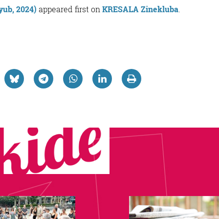
yub, 2024)
appeared first on
KRESALA Zinekluba
.
e
ril
OON
Kurdwin
yub,
24)”