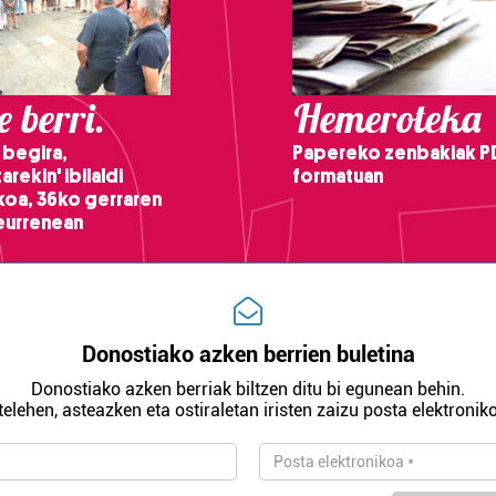
 berri.
Hemeroteka
 begira,
Papereko zenbakiak P
arekin' ibilaldi
formatuan
ikoa, 36ko gerraren
teurrenean
Donostiako azken berrien buletina
Donostiako azken berriak biltzen ditu bi egunean behin.
telehen, asteazken eta ostiraletan iristen zaizu posta elektroniko