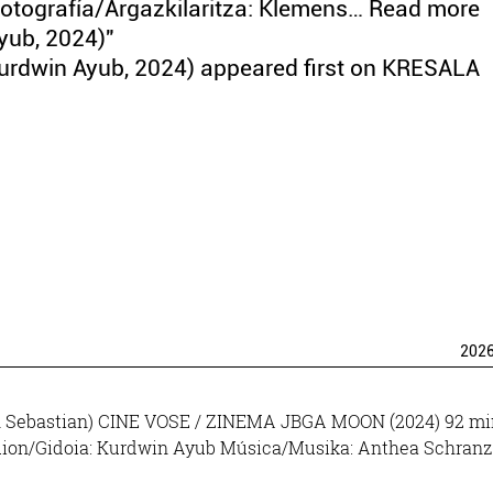
tografía/Argazkilaritza: Klemens… Read more
yub, 2024)"
Kurdwin Ayub, 2024) appeared first on KRESALA
202
San Sebastian) CINE VOSE / ZINEMA JBGA MOON (2024) 92 mi
uion/Gidoia: Kurdwin Ayub Música/Musika: Anthea Schranz
pirilak