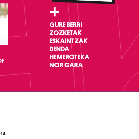
+
GURE BERRI
ZOZKETAK
ESKAINTZAK
DENDA
HEMEROTEKA
DF
NOR GARA
ra.