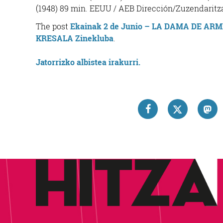
(1948) 89 min. EEUU / AEB Dirección/Zuzendaritza
The post
Ekainak 2 de Junio – LA DAMA DE ARMIÑ
KRESALA Zinekluba
.
Jatorrizko albistea irakurri.