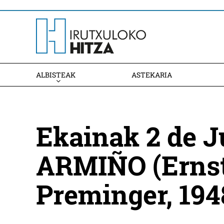
ALBISTEAK
ASTEKARIA
Ekainak 2 de 
ARMIÑO (Ernst
Preminger, 194