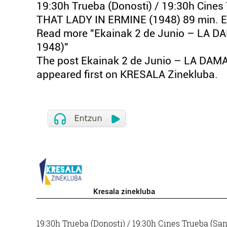
19:30h Trueba (Donosti) / 19:30h Cine
THAT LADY IN ERMINE (1948) 89 min. EE
Read more "Ekainak 2 de Junio – LA DA
1948)"
The post Ekainak 2 de Junio – LA DAMA
appeared first on KRESALA Zinekluba.
Kresala zinekluba
19:30h Trueba (Donosti) / 19:30h Cines Trueba 