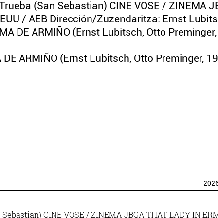
s Trueba (San Sebastian) CINE VOSE / ZINEMA 
UU / AEB Dirección/Zuzendaritza: Ernst Lubits
MA DE ARMIÑO (Ernst Lubitsch, Otto Preminger,
 DE ARMIÑO (Ernst Lubitsch, Otto Preminger, 1
202
(San Sebastian) CINE VOSE / ZINEMA JBGA THAT LADY IN ER