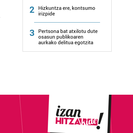
2
Hizkuntza ere, kontsumo
irizpide
n
3
Pertsona bat atxilotu dute
osasun publikoaren
aurkako delitua egotzita