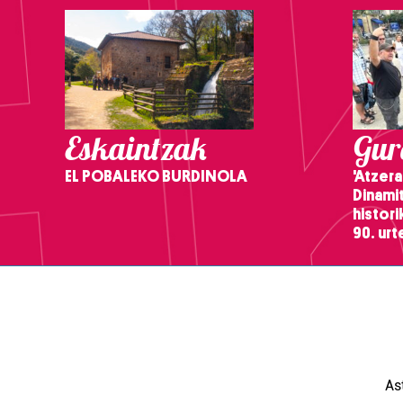
Eskaintzak
Gure
EL POBALEKO BURDINOLA
'Atzera
Dinamit
histor
90. ur
As