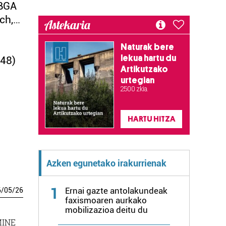
JBGA
ch,…
Astekaria
Naturak bere
lekua hartu du
948)
Artikutzako
urtegian
2.500 zkia.
HARTU HITZA
Azken egunetako irakurrienak
1
Ernai gazte antolakundeak
6
/
05
/
26
faxismoaren aurkako
mobilizazioa deitu du
MINE