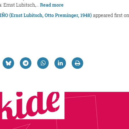
“Ekainak
: Ernst Lubitsch,…
Read more
2
O (Ernst Lubitsch, Otto Preminger, 1948)
appeared first o
de
Junio
–
LA
DAMA
DE
ARMIÑO
(Ernst
Lubitsch,
Otto
Preminger,
1948)”