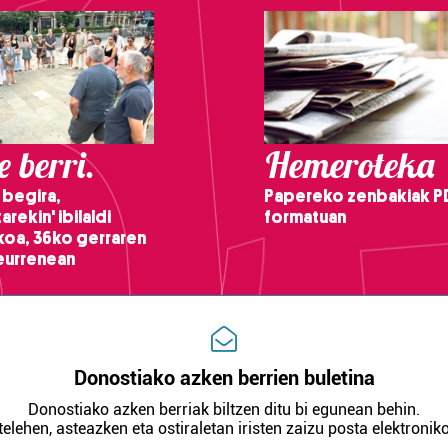
 berri.
Hemeroteka
 begira,
Papereko zenbakiak P
arekin' ibilaldi
formatuan
ikoa, 36ko gerraren
teurrenean
Donostiako azken berrien buletina
Donostiako azken berriak biltzen ditu bi egunean behin.
telehen, asteazken eta ostiraletan iristen zaizu posta elektroniko