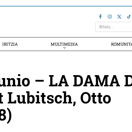
IRITZIA
MULTIMEDIA
KOMUNIT
Junio – LA DAMA 
 Lubitsch, Otto
8)