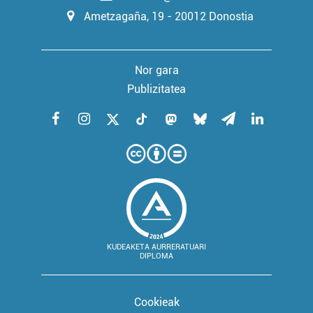
Ametzagaña, 19 - 20012 Donostia
Nor gara
Publizitatea
KUDEAKETA AURRERATUARI
DIPLOMA
Cookieak