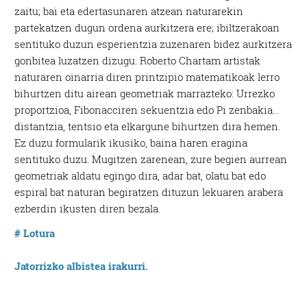
zaitu; bai eta edertasunaren atzean naturarekin
partekatzen dugun ordena aurkitzera ere; ibiltzerakoan
sentituko duzun esperientzia zuzenaren bidez aurkitzera
gonbitea luzatzen dizugu. Roberto Chartam artistak
naturaren oinarria diren printzipio matematikoak lerro
bihurtzen ditu airean geometriak marrazteko: Urrezko
proportzioa, Fibonacciren sekuentzia edo Pi zenbakia…
distantzia, tentsio eta elkargune bihurtzen dira hemen.
Ez duzu formularik ikusiko, baina haren eragina
sentituko duzu. Mugitzen zarenean, zure begien aurrean
geometriak aldatu egingo dira, adar bat, olatu bat edo
espiral bat naturan begiratzen dituzun lekuaren arabera
ezberdin ikusten diren bezala.
# Lotura
Jatorrizko albistea irakurri.