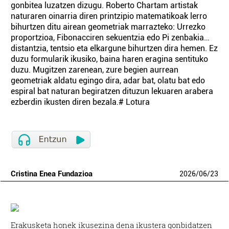
gonbitea luzatzen dizugu. Roberto Chartam artistak
naturaren oinarria diren printzipio matematikoak lerro
bihurtzen ditu airean geometriak marrazteko: Urrezko
proportzioa, Fibonacciren sekuentzia edo Pi zenbakia…
distantzia, tentsio eta elkargune bihurtzen dira hemen. Ez
duzu formularik ikusiko, baina haren eragina sentituko
duzu. Mugitzen zarenean, zure begien aurrean
geometriak aldatu egingo dira, adar bat, olatu bat edo
espiral bat naturan begiratzen dituzun lekuaren arabera
ezberdin ikusten diren bezala.# Lotura
Cristina Enea Fundazioa
2026
/
06
/
23
Erakusketa honek ikusezina dena ikustera gonbidatzen