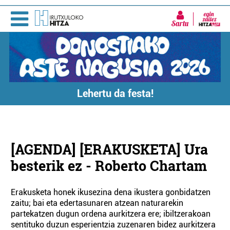
Sartu
Lehertu da festa!
[AGENDA] [ERAKUSKETA] Ura
besterik ez - Roberto Chartam
Erakusketa honek ikusezina dena ikustera gonbidatzen
zaitu; bai eta edertasunaren atzean naturarekin
partekatzen dugun ordena aurkitzera ere; ibiltzerakoan
sentituko duzun esperientzia zuzenaren bidez aurkitzera