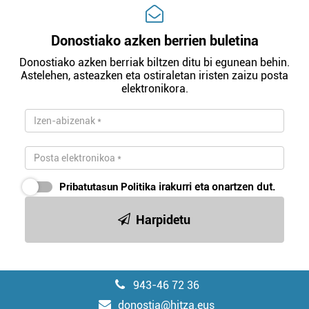
Donostiako azken berrien buletina
Donostiako azken berriak biltzen ditu bi egunean behin.
Astelehen, asteazken eta ostiraletan iristen zaizu posta
elektronikora.
Pribatutasun Politika
irakurri eta onartzen dut.
Harpidetu
943-46 72 36
donostia@hitza.eus