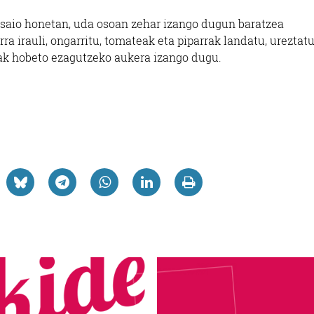
 saio honetan, uda osoan zehar izango dugun baratzea
ra irauli, ongarritu, tomateak eta piparrak landatu, ureztat
reak hobeto ezagutzeko aukera izango dugu.