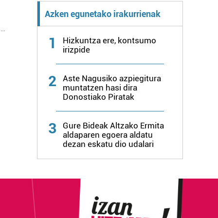
Azken egunetako irakurrienak
u…
1
Hizkuntza ere, kontsumo
irizpide
2
Aste Nagusiko azpiegitura
muntatzen hasi dira
Donostiako Piratak
3
Gure Bideak Altzako Ermita
aldaparen egoera aldatu
dezan eskatu dio udalari