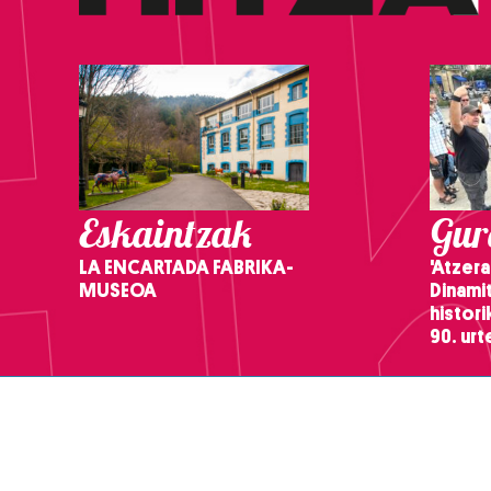
Eskaintzak
Gure
LA ENCARTADA FABRIKA-
'Atzera
MUSEOA
Dinamit
histor
90. ur