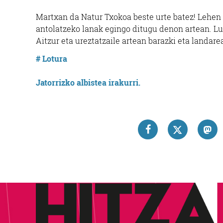
Martxan da Natur Txokoa beste urte batez! Lehen
antolatzeko lanak egingo ditugu denon artean. Lur
Aitzur eta ureztatzaile artean barazki eta landa
# Lotura
Jatorrizko albistea irakurri.