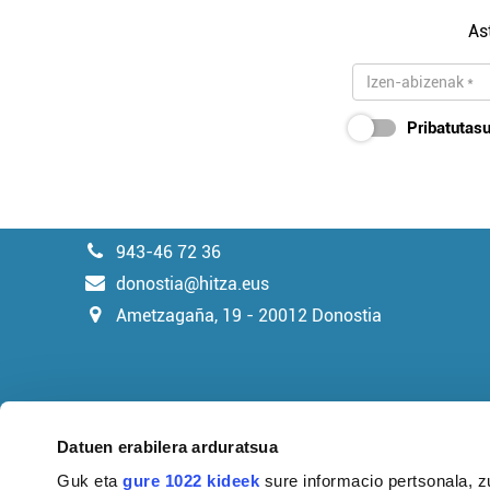
As
Pribatutasu
943-46 72 36
donostia@hitza.eus
Ametzagaña, 19 - 20012 Donostia
Datuen erabilera arduratsua
Guk eta
gure 1022 kideek
sure informacio pertsonala, z