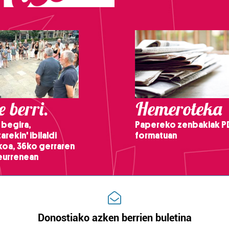
 berri.
Hemeroteka
 begira,
Papereko zenbakiak P
arekin' ibilaldi
formatuan
ikoa, 36ko gerraren
teurrenean
Donostiako azken berrien buletina