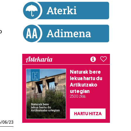
o
Astekaria
Naturak bere
lekua hartu du
Artikutzako
urtegian
2.500 zkia.
HARTU HITZA
6
/
06
/
23