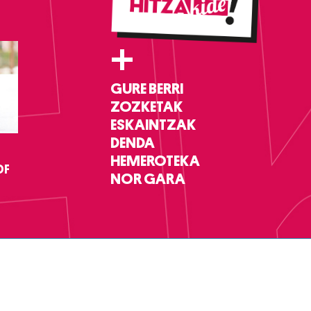
+
GURE BERRI
ZOZKETAK
ESKAINTZAK
DENDA
HEMEROTEKA
DF
NOR GARA