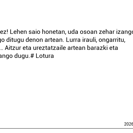
ez! Lehen saio honetan, uda osoan zehar izang
ditugu denon artean. Lurra irauli, ongarritu,
 Aitzur eta ureztatzaile artean barazki eta
ango dugu.# Lotura
202