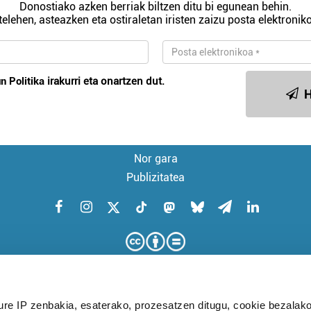
Donostiako azken berriak biltzen ditu bi egunean behin.
telehen, asteazken eta ostiraletan iristen zaizu posta elektroniko
n Politika
irakurri eta onartzen dut.
H
Nor gara
Publizitatea
ure IP zenbakia, esaterako, prozesatzen ditugu, cookie bezalako