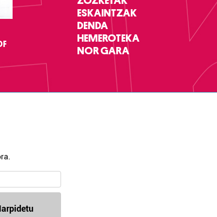
ZOZKETAK
ESKAINTZAK
DENDA
HEMEROTEKA
DF
NOR GARA
ra.
arpidetu