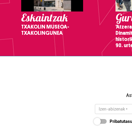
Eskaintzak
Gure
TXAKOLIN MUSEOA-
'Atzera
TXAKOLINGUNEA
Dinamit
histor
90. ur
As
Pribatutasu