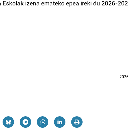
 Eskolak izena emateko epea ireki du 2026-20
202