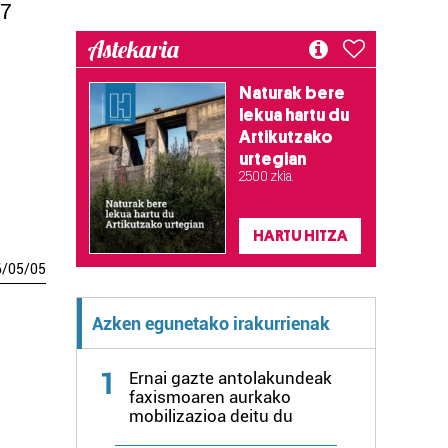
27
Astekaria
Naturak bere
lekua hartu du
Artikutzako
urtegian
2.500 zkia.
HARTU HITZA
6
/
05
/
05
Azken egunetako irakurrienak
1
Ernai gazte antolakundeak
faxismoaren aurkako
mobilizazioa deitu du