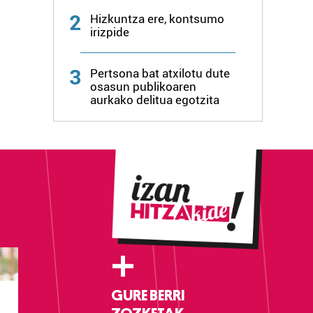
2
Hizkuntza ere, kontsumo
irizpide
3
Pertsona bat atxilotu dute
osasun publikoaren
aurkako delitua egotzita
+
GURE BERRI