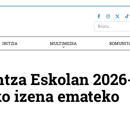
IRITZIA
MULTIMEDIA
KOMUNIT
ntza Eskolan 2026
ko izena emateko