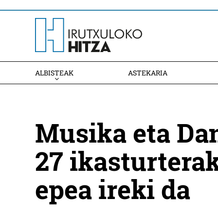
ALBISTEAK
ASTEKARIA
Musika eta Da
27 ikasturtera
epea ireki da