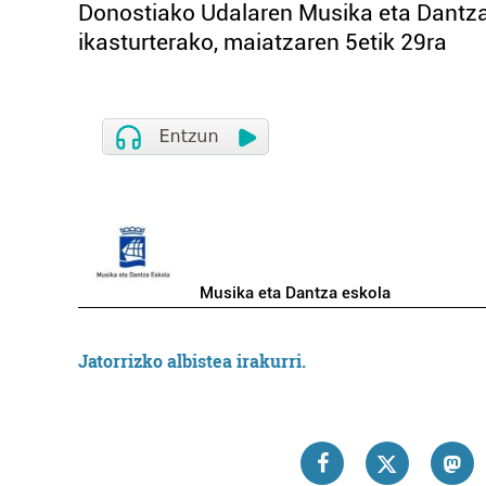
Donostiako Udalaren Musika eta Dantza
ikasturterako, maiatzaren 5etik 29ra
Musika eta Dantza eskola
Jatorrizko albistea irakurri.