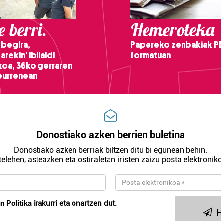
 berri.
Hemeroteka
 begira,
Papereko zenbakiak P
arekin' ibilaldi
formatuan
ikoa, 36ko gerraren
teurrenean
Donostiako azken berrien buletina
Donostiako azken berriak biltzen ditu bi egunean behin.
telehen, asteazken eta ostiraletan iristen zaizu posta elektroniko
n Politika
irakurri eta onartzen dut.
H