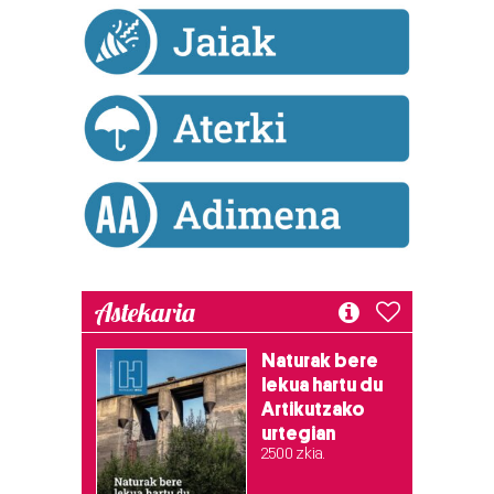
duten interes legitimoa eta horren aurka nola egin
dezakezun ikusteko.
Lortu zure datu pertsonalak prozesatzeko moduari
buruzko informazio gehiago eta ezarri zure lehentasunak
datuen atalean. Edozein unetan alda edo ken dezakezu
zure baimena Cookieen adierazpenean.
Webgune honek cookie propioak eta hirugarrenen cookie-
fitxategiak erabiltzen ditu. Zure esperientzia eta
zerbitzuak hobetzeko asmoz, cookie teknologiaz
baliatzen gara. Ohar hau onartuz gero, teknologia hori
Astekaria
erabiltzeko baimen esplizitua ematen diguzu.
Gehiago
irakurri
Naturak bere
lekua hartu du
Artikutzako
urtegian
2.500 zkia.