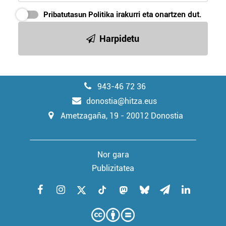
Pribatutasun Politika
irakurri eta onartzen dut.
Harpidetu
943-46 72 36
donostia@hitza.eus
Ametzagaña, 19 - 20012 Donostia
Nor gara
Publizitatea