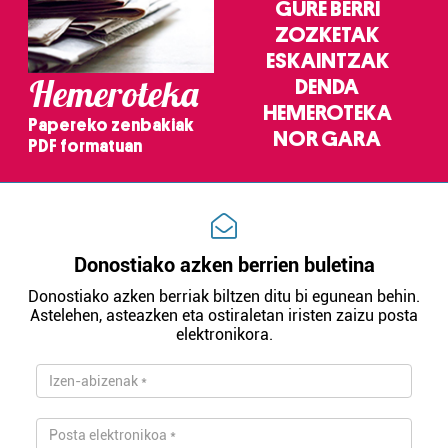
GURE BERRI
ZOZKETAK
ESKAINTZAK
Hemeroteka
DENDA
HEMEROTEKA
Papereko zenbakiak
NOR GARA
PDF formatuan
Donostiako azken berrien buletina
Donostiako azken berriak biltzen ditu bi egunean behin.
Astelehen, asteazken eta ostiraletan iristen zaizu posta
elektronikora.