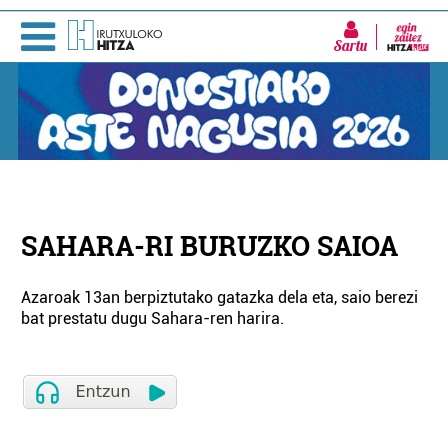
Sartu
SAHARA-RI BURUZKO SAIOA
Azaroak 13an berpiztutako gatazka dela eta, saio berezi
bat prestatu dugu Sahara-ren harira.