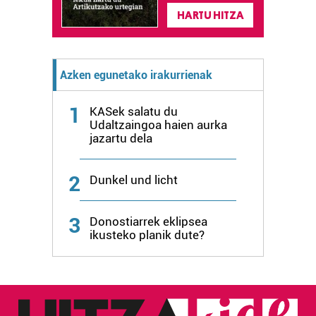
HARTU HITZA
Azken egunetako irakurrienak
1
KASek salatu du
Udaltzaingoa haien aurka
jazartu dela
2
Dunkel und licht
3
Donostiarrek eklipsea
ikusteko planik dute?