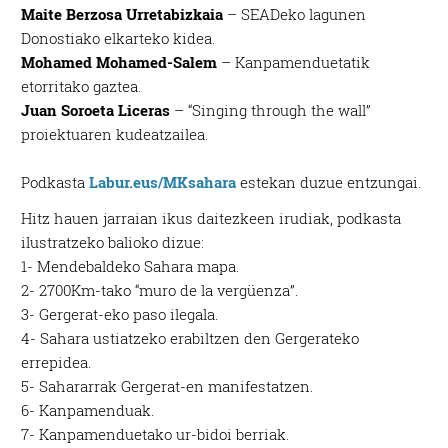
Maite Berzosa Urretabizkaia
– SEADeko lagunen
Donostiako elkarteko kidea.
Mohamed Mohamed-Salem
– Kanpamenduetatik
etorritako gaztea.
Juan Soroeta Liceras
– “Singing through the wall”
proiektuaren kudeatzailea.
Podkasta
Labur.eus/MKsahara
estekan duzue entzungai.
Hitz hauen jarraian ikus daitezkeen irudiak, podkasta
ilustratzeko balioko dizue:
1- Mendebaldeko Sahara mapa.
2- 2700Km-tako “muro de la vergüenza”.
3- Gergerat-eko paso ilegala.
4- Sahara ustiatzeko erabiltzen den Gergerateko
errepidea.
5- Sahararrak Gergerat-en manifestatzen.
6- Kanpamenduak.
7- Kanpamenduetako ur-bidoi berriak.