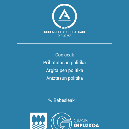
KUDEAKETA AURRERATUARI
DIPLOMA
Cookieak
Pribatutasun politika
Argitalpen politika
Aniztasun politika
Babesleak: