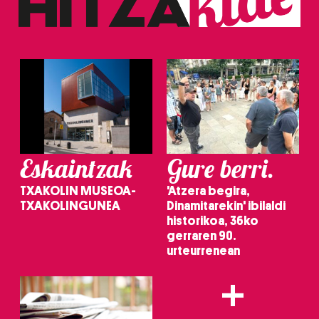
Eskaintzak
Gure berri.
TXAKOLIN MUSEOA-
'Atzera begira,
TXAKOLINGUNEA
Dinamitarekin' ibilaldi
historikoa, 36ko
gerraren 90.
urteurrenean
+