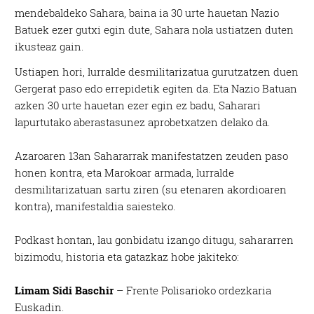
mendebaldeko Sahara, baina ia 30 urte hauetan Nazio
Batuek ezer gutxi egin dute, Sahara nola ustiatzen duten
ikusteaz gain.
Ustiapen hori, lurralde desmilitarizatua gurutzatzen duen
Gergerat paso edo errepidetik egiten da. Eta Nazio Batuan
azken 30 urte hauetan ezer egin ez badu, Saharari
lapurtutako aberastasunez aprobetxatzen delako da.
Azaroaren 13an Sahararrak manifestatzen zeuden paso
honen kontra, eta Marokoar armada, lurralde
desmilitarizatuan sartu ziren (su etenaren akordioaren
kontra), manifestaldia saiesteko.
Podkast hontan, lau gonbidatu izango ditugu, sahararren
bizimodu, historia eta gatazkaz hobe jakiteko:
Limam Sidi Baschir
– Frente Polisarioko ordezkaria
Euskadin.