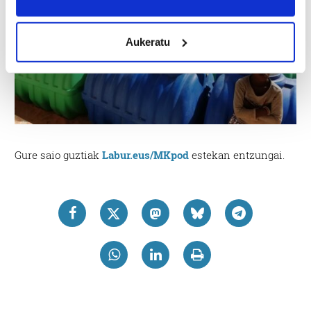
location which can be accurate to within several
meters
Aukeratu
Identify your device by actively scanning it for
specific characteristics (fingerprinting)
Find out more about how your personal data is processed
and set your preferences in the
details section
.
Guk eta gure bazkideek zure datu pertsonalak
prozesatzen ditugu, zure IP zenbakia, besteak beste,
Gure saio guztiak
Labur.eus/MKpod
estekan entzungai.
teknologia erabiliz, cookieak adibidez, iragarki eta eduki
pertsonalizatuak eskaintzeko, iragarkiak eta edukia
neurtzeko, jendeari buruzko informazioa biltzeko eta
produktuak garatzeko. Zure datuak nork eta zertarako
erabiltzen dituen hauta dezakezu.
Bazkide batzuek ez dizute baimenik eskatzen, eta beren
interes komertzial legitimoetan babesten dira. Ikusi gure
bazkideen zerrenda, beren ustez zein helburutarako