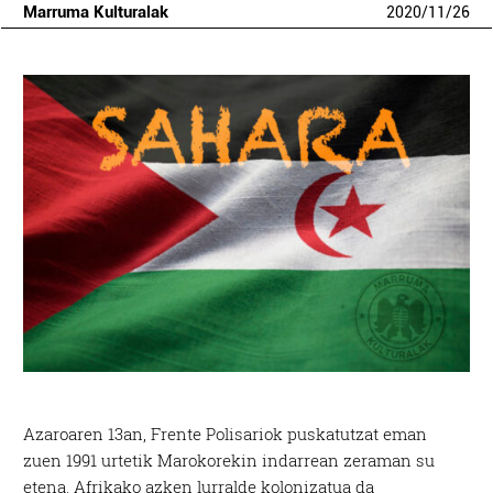
Marruma Kulturalak
2020
/
11
/
26
Azaroaren 13an, Frente Polisariok puskatutzat eman
zuen 1991 urtetik Marokorekin indarrean zeraman su
etena. Afrikako azken lurralde kolonizatua da