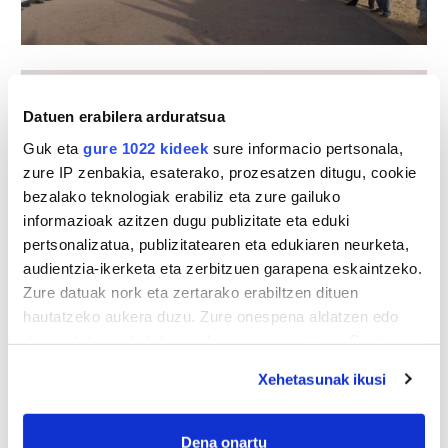
Datuen erabilera arduratsua
Guk eta
gure 1022 kideek
sure informacio pertsonala,
zure IP zenbakia, esaterako, prozesatzen ditugu, cookie
bezalako teknologiak erabiliz eta zure gailuko
informazioak azitzen dugu publizitate eta eduki
pertsonalizatua, publizitatearen eta edukiaren neurketa,
audientzia-ikerketa eta zerbitzuen garapena eskaintzeko.
Zure datuak nork eta zertarako erabiltzen dituen
hautatzeko aukera duzu. Zure onespena aldatzen edo
deuseztatzen ahal duzu edozein momentutan, Cookie
deklaraziotik edo Privacy triggerean klikatuz.
Xehetasunak ikusi
If you allow, we would also like to:
Collect information about your geographical
Dena onartu