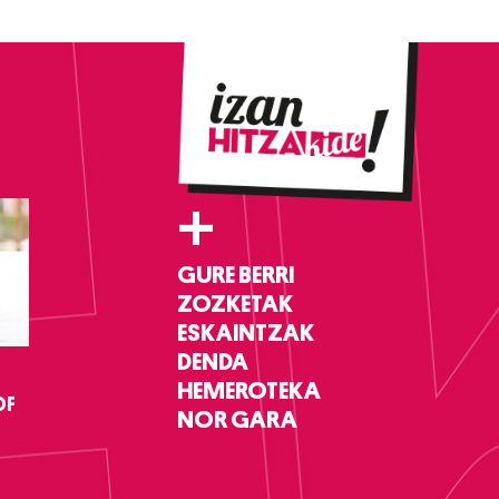
+
GURE BERRI
ZOZKETAK
ESKAINTZAK
DENDA
HEMEROTEKA
DF
NOR GARA