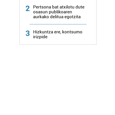
2
Pertsona bat atxilotu dute
osasun publikoaren
aurkako delitua egotzita
3
Hizkuntza ere, kontsumo
irizpide