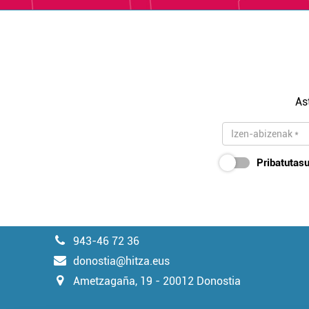
As
Pribatutasu
943-46 72 36
donostia@hitza.eus
Ametzagaña, 19 - 20012 Donostia