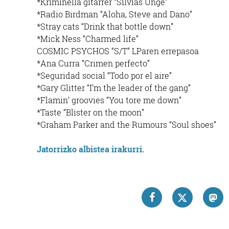
*Kriminella gitarrer “Silvias Unge”
*Radio Birdman “Aloha, Steve and Dano”
*Stray cats “Drink that bottle down”
*Mick Ness “Charmed life”
COSMIC PSYCHOS “S/T” LParen errepasoa
*Ana Curra “Crimen perfecto”
*Seguridad social “Todo por el aire”
*Gary Glitter “I’m the leader of the gang”
*Flamin’ groovies “You tore me down”
*Taste “Blister on the moon”
*Graham Parker and the Rumours “Soul shoes”
Jatorrizko albistea irakurri.