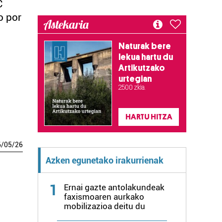
C
o por
Astekaria
Naturak bere
lekua hartu du
Artikutzako
urtegian
2.500 zkia.
HARTU HITZA
6
/
05
/
26
Azken egunetako irakurrienak
1
Ernai gazte antolakundeak
faxismoaren aurkako
mobilizazioa deitu du