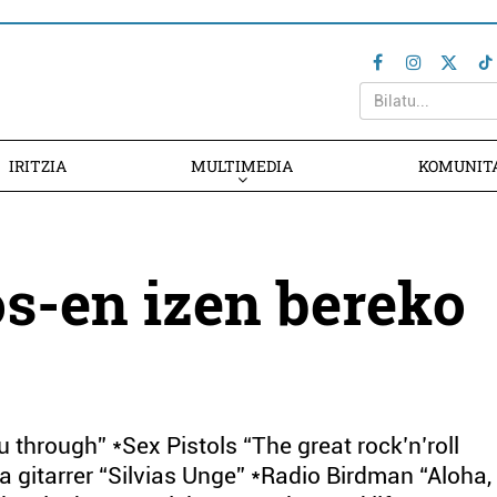
IRITZIA
MULTIMEDIA
KOMUNIT
s-en izen bereko
 through” *Sex Pistols “The great rock’n’roll
a gitarrer “Silvias Unge” *Radio Birdman “Aloha,