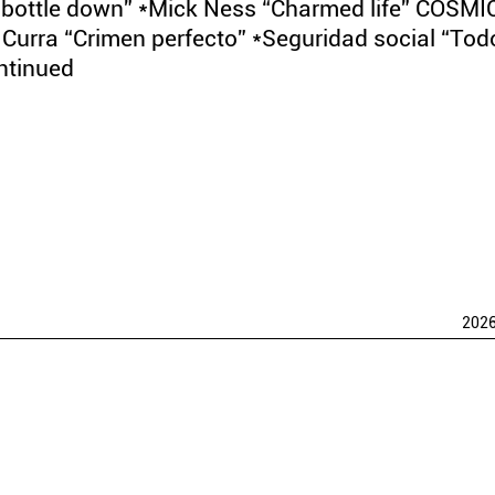
t bottle down” *Mick Ness “Charmed life” COSMI
urra “Crimen perfecto” *Seguridad social “Tod
ontinued
202