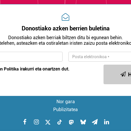
Donostiako azken berrien buletina
Donostiako azken berriak biltzen ditu bi egunean behin.
telehen, asteazken eta ostiraletan iristen zaizu posta elektroniko
n Politika
irakurri eta onartzen dut.
H
Nor gara
Publizitatea