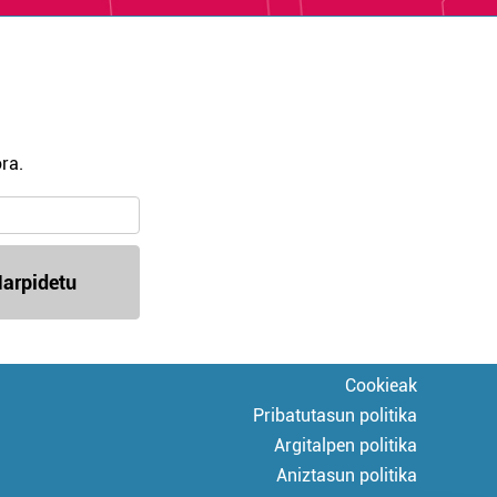
ra.
arpidetu
Cookieak
Pribatutasun politika
Argitalpen politika
Aniztasun politika