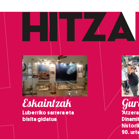
Eskaintzak
Gure
Luberriko sarrera eta
'Atzera
bisita gidatua
Dinamit
histor
90. ur