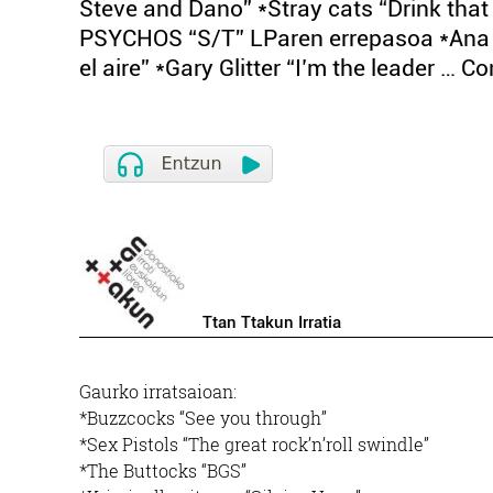
Steve and Dano” *Stray cats “Drink tha
PSYCHOS “S/T” LParen errepasoa *Ana C
el aire” *Gary Glitter “I’m the leader … C
Ttan Ttakun Irratia
Gaurko irratsaioan:
*Buzzcocks “See you through”
*Sex Pistols “The great rock’n’roll swindle”
*The Buttocks “BGS”