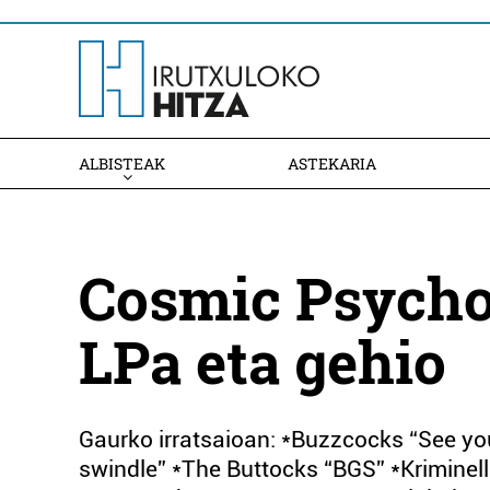
ALBISTEAK
ASTEKARIA
Cosmic Psycho
LPa eta gehio
Gaurko irratsaioan: *Buzzcocks “See you
swindle” *The Buttocks “BGS” *Kriminell