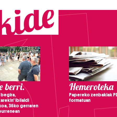
 berri.
Hemeroteka
 begira,
Papereko zenbakiak P
arekin' ibilaldi
formatuan
ikoa, 36ko gerraren
teurrenean