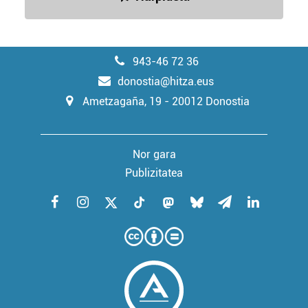
baliatzen gara. Ohar hau onartuz gero, teknologia hori
erabiltzeko baimen esplizitua ematen diguzu.
Gehiago
irakurri
943-46 72 36
donostia@hitza.eus
Ametzagaña, 19 - 20012 Donostia
Nor gara
Publizitatea