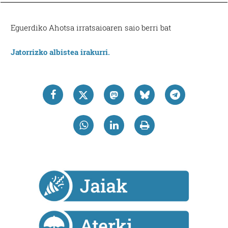
Eguerdiko Ahotsa irratsaioaren saio berri bat
Jatorrizko albistea irakurri.