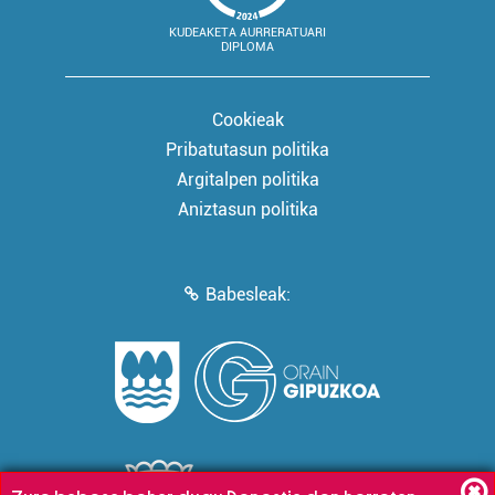
KUDEAKETA AURRERATUARI
DIPLOMA
Cookieak
Pribatutasun politika
Argitalpen politika
Aniztasun politika
Babesleak: