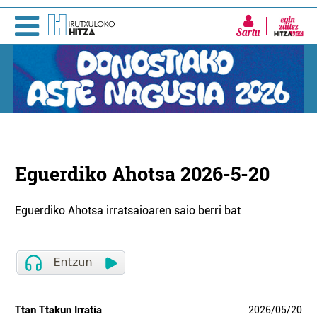
Sartu
Eguerdiko Ahotsa 2026-5-20
Eguerdiko Ahotsa irratsaioaren saio berri bat
Ttan Ttakun Irratia
2026
/
05
/
20