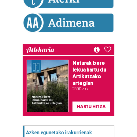
Astekaria
Naturak bere
lekua hartu du
Artikutzako
urtegian
2.500 zkia.
HARTU HITZA
Azken egunetako irakurrienak