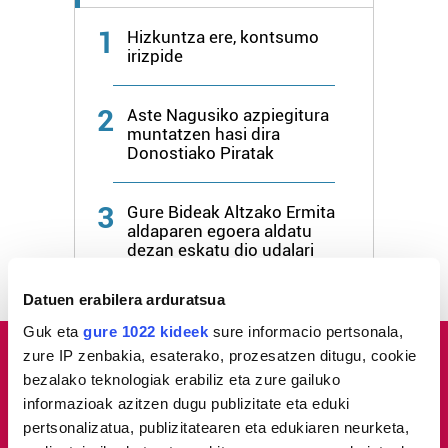
1
Hizkuntza ere, kontsumo
irizpide
2
Aste Nagusiko azpiegitura
muntatzen hasi dira
Donostiako Piratak
3
Gure Bideak Altzako Ermita
aldaparen egoera aldatu
dezan eskatu dio udalari
Datuen erabilera arduratsua
Guk eta
gure 1022 kideek
sure informacio pertsonala,
zure IP zenbakia, esaterako, prozesatzen ditugu, cookie
bezalako teknologiak erabiliz eta zure gailuko
informazioak azitzen dugu publizitate eta eduki
pertsonalizatua, publizitatearen eta edukiaren neurketa,