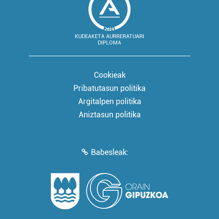
KUDEAKETA AURRERATUARI
DIPLOMA
Cookieak
Pribatutasun politika
Argitalpen politika
Aniztasun politika
Babesleak: