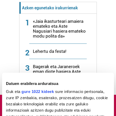
Azken egunetako irakurrienak
1
«Jaia ikasturteari amaiera
emateko eta Aste
Nagusiari hasiera emateko
modu polita da»
2
Lehertu da festa!
3
Bagerak eta Jaraneroek
eman diote hasiera Aste
Nagusi Piratari
Datuen erabilera arduratsua
Guk eta
gure 1022 kideek
sure informacio pertsonala,
zure IP zenbakia, esaterako, prozesatzen ditugu, cookie
bezalako teknologiak erabiliz eta zure gailuko
informazioak azitzen dugu publizitate eta eduki