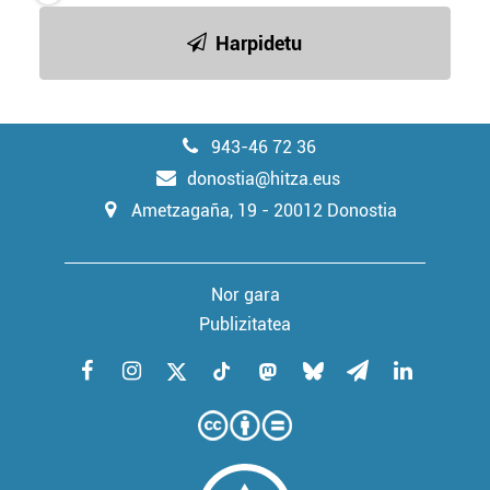
zerbitzuak hobetzeko asmoz, cookie teknologiaz
baliatzen gara. Ohar hau onartuz gero, teknologia hori
Harpidetu
erabiltzeko baimen esplizitua ematen diguzu.
Gehiago
irakurri
943-46 72 36
donostia@hitza.eus
Ametzagaña, 19 - 20012 Donostia
Nor gara
Publizitatea