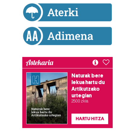
Astekaria
Naturak bere
lekua hartu du
Artikutzako
urtegian
2.500 zkia.
HARTU HITZA