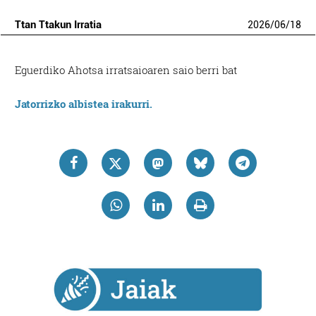
Ttan Ttakun Irratia
2026
/
06
/
18
Eguerdiko Ahotsa irratsaioaren saio berri bat
Jatorrizko albistea irakurri.