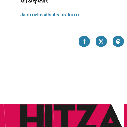
aurkezpenaz.
Jatorrizko albistea irakurri.