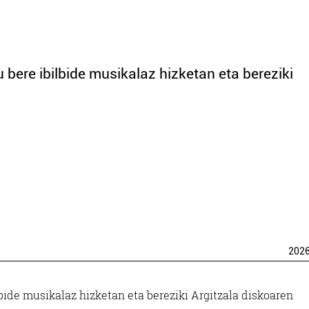
 bere ibilbide musikalaz hizketan eta bereziki
202
lbide musikalaz hizketan eta bereziki Argitzala diskoaren