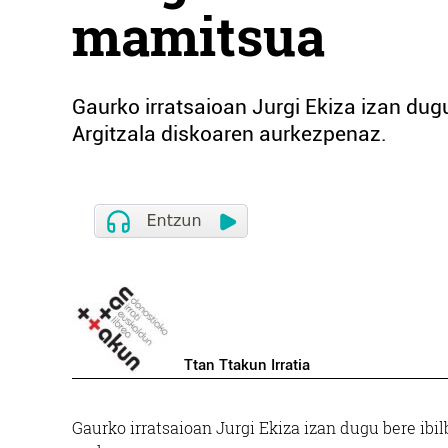
mamitsua
Gaurko irratsaioan Jurgi Ekiza izan dugu
Argitzala diskoaren aurkezpenaz.
Ttan Ttakun Irratia
Gaurko irratsaioan Jurgi Ekiza izan dugu bere ibi