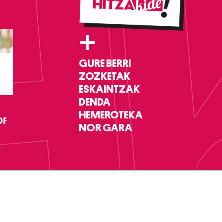
+
GURE BERRI
ZOZKETAK
ESKAINTZAK
DENDA
HEMEROTEKA
DF
NOR GARA