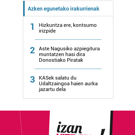
Azken egunetako irakurrienak
1
Hizkuntza ere, kontsumo
irizpide
2
Aste Nagusiko azpiegitura
muntatzen hasi dira
Donostiako Piratak
3
KASek salatu du
Udaltzaingoa haien aurka
jazartu dela