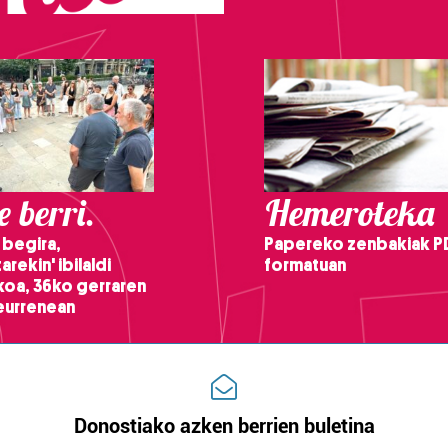
 berri.
Hemeroteka
 begira,
Papereko zenbakiak P
arekin' ibilaldi
formatuan
ikoa, 36ko gerraren
teurrenean
Donostiako azken berrien buletina