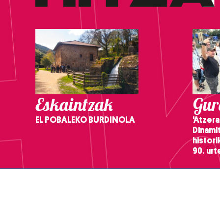
Eskaintzak
Gure
EL POBALEKO BURDINOLA
'Atzera
Dinamit
histor
90. ur