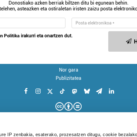
Donostiako azken berriak biltzen ditu bi egunean behin.
telehen, asteazken eta ostiraletan iristen zaizu posta elektroniko
n Politika
irakurri eta onartzen dut.
H
Nor gara
Publizitatea
ure IP zenbakia, esaterako, prozesatzen ditugu, cookie bezalako