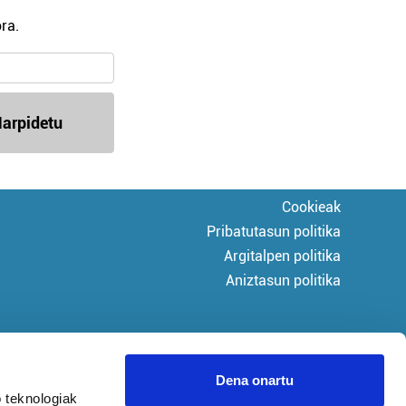
ra.
arpidetu
Cookieak
Pribatutasun politika
Argitalpen politika
Aniztasun politika
Dena onartu
 teknologiak