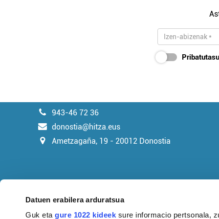
As
Pribatutasu
943-46 72 36
donostia@hitza.eus
Ametzagaña, 19 - 20012 Donostia
Datuen erabilera arduratsua
Guk eta
gure 1022 kideek
sure informacio pertsonala, z