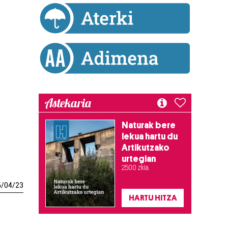
Astekaria
Naturak bere
lekua hartu du
Artikutzako
urtegian
2.500 zkia.
6
/
04
/
23
HARTU HITZA