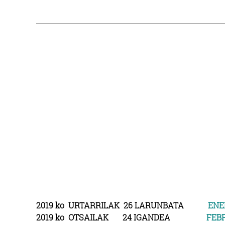
2019 ko URTARRILAK 26 LARUNBATA
ENE
2019 ko OTSAILAK 24 IGANDEA
FEB