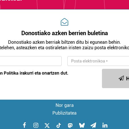
Donostiako azken berrien buletina
Donostiako azken berriak biltzen ditu bi egunean behin.
telehen, asteazken eta ostiraletan iristen zaizu posta elektroniko
n Politika
irakurri eta onartzen dut.
H
Nor gara
Publizitatea