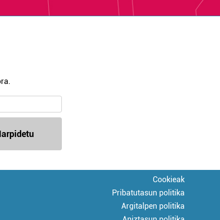
ra.
arpidetu
Cookieak
Pribatutasun politika
Argitalpen politika
Aniztasun politika