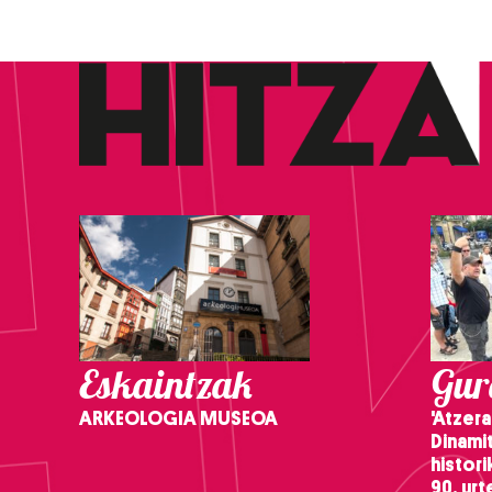
Eskaintzak
Gure
ARKEOLOGIA MUSEOA
'Atzera
Dinamit
histor
90. ur