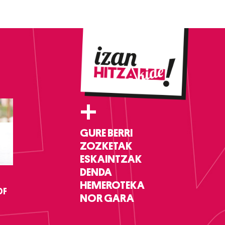
+
GURE BERRI
ZOZKETAK
ESKAINTZAK
DENDA
HEMEROTEKA
DF
NOR GARA