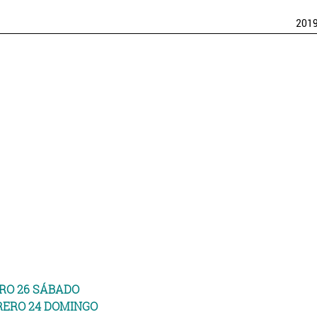
201
RO 26 SÁBADO
RERO 24 DOMINGO