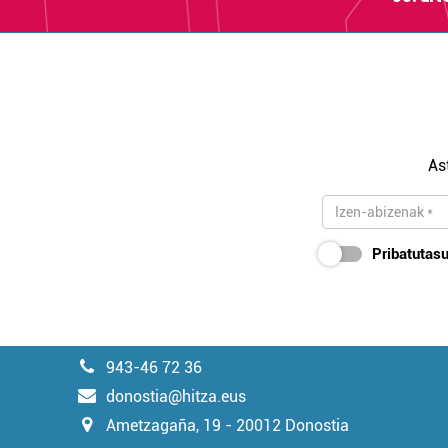
As
Pribatutasu
943-46 72 36
donostia@hitza.eus
Ametzagaña, 19 - 20012 Donostia