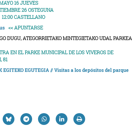
MAYO 16 JUEVES
TIEMBRE 26 OSTEGUNA
Z
12:00 CASTELLANO
us
<< APUNTARSE
INGO DUGU, ATEGORRIETAKO MINTEGIETAKO UDAL PARKE
RA EN EL PARKE MUNICIPAL DE LOS VIVEROS DE
 81
GITEKO EGUTEGIA // Visitas a los depósitos del parque