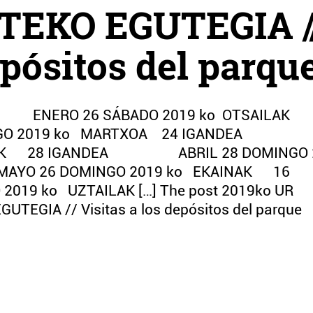
TEKO EGUTEGIA /
epósitos del parqu
TA ENERO 26 SÁBADO 2019 ko OTSAILAK
GO 2019 ko MARTXOA 24 IGANDEA
RILAK 28 IGANDEA ABRIL 28 DOMINGO 
 26 DOMINGO 2019 ko EKAINAK 16
ko UZTAILAK […] The post 2019ko UR
TEGIA // Visitas a los depósitos del parque