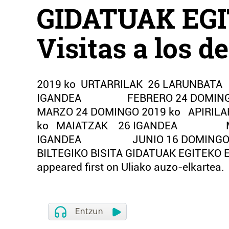
GIDATUAK EGI
Visitas a los d
2019 ko URTARRILAK 26 LARUNBA
IGANDEA FEBRERO 24 DOMIN
MARZO 24 DOMINGO 2019 ko API
ko MAIATZAK 26 IGANDEA MAYO
IGANDEA JUNIO 16 DOMINGO 2019 
BILTEGIKO BISITA GIDATUAK EGITEKO EGU
appeared first on Uliako auzo-elkartea.