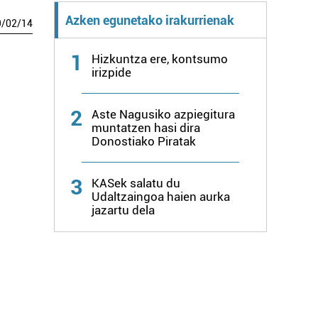
Azken egunetako irakurrienak
9
/
02
/
14
1
Hizkuntza ere, kontsumo
irizpide
2
Aste Nagusiko azpiegitura
muntatzen hasi dira
Donostiako Piratak
3
KASek salatu du
Udaltzaingoa haien aurka
jazartu dela