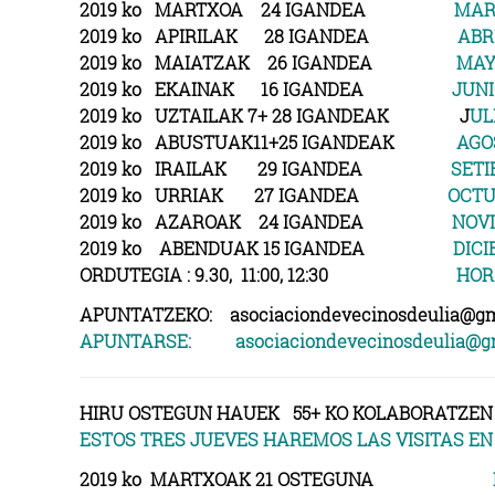
2019 ko MARTXOA 24 IGANDEA
MAR
2019 ko APIRILAK 28 IGANDEA
ABR
2019 ko MAIATZAK 26 IGANDEA
MAY
2019 ko EKAINAK 16 IGANDEA
JUNI
2019 ko UZTAILAK 7+ 28 IGANDEAK J
UL
2019 ko ABUSTUAK11+25 IGANDEAK
AGO
2019 ko IRAILAK 29 IGANDEA
SETI
2019 ko URRIAK 27 IGANDEA
OCTU
2019 ko AZAROAK 24 IGANDEA
NOV
2019 ko ABENDUAK 15 IGANDEA
DICI
ORDUTEGIA : 9.30, 11:00, 12:30
HORA
APUNTATZEKO: asociaciondevecinosdeulia@gm
APUNTARSE: asociaciondevecinosdeulia@gm
HIRU OSTEGUN HAUEK 55+ KO KOLABORATZEN 
ESTOS TRES JUEVES HAREMOS LAS VISITAS EN
2019 ko MARTXOAK 21 OSTEGUNA