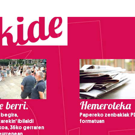
 berri.
Hemeroteka
 begira,
Papereko zenbakiak P
arekin' ibilaldi
formatuan
ikoa, 36ko gerraren
teurrenean