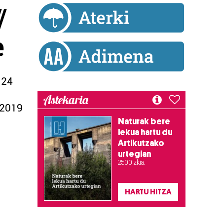
/
e
 24
Astekaria
2019
Naturak bere
lekua hartu du
Artikutzako
urtegian
2.500 zkia.
HARTU HITZA