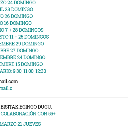
ZO 24 DOMINGO
IL 28 DOMINGO
O 26 DOMINGO
O 16 DOMINGO
IO 7 + 28 DOMINGOS
STO 11 + 25 DOMINGOS
EMBRE 29 DOMINGO
BRE 27 DOMINGO
IEMBRE 24 DOMINGO
EMBRE 15 DOMINGO
RIO: 9:30, 11:00, 12:30
ail.com
ail.c
BISITAK EGINGO DUGU:
 COLABORACIÓN CON 55+
MARZO 21 JUEVES