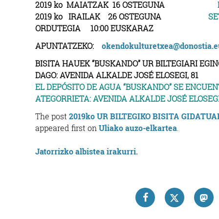
2019 ko MAIATZAK 16 OSTEGUNA
2019 ko IRAILAK 26 OSTEGUNA
SE
ORDUTEGIA 10:00 EUSKARA
APUNTATZEKO:
okendokulturetxea@donostia.e
BISITA HAUEK “BUSKANDO” UR BILTEGIARI EG
DAGO:
AVENIDA ALKALDE JOSÉ ELOSEGI, 81
EL DEPÓSITO DE AGUA “BUSKANDO” SE ENCUENT
ATEGORRIETA: AVENIDA ALKALDE JOSÉ ELOSEGI,
The post
2019ko UR BILTEGIKO BISITA GIDATUAK E
appeared first on
Uliako auzo-elkartea
.
Jatorrizko albistea irakurri.