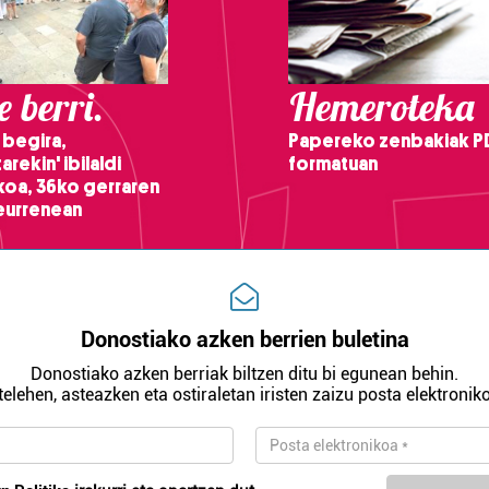
 berri.
Hemeroteka
 begira,
Papereko zenbakiak P
arekin' ibilaldi
formatuan
ikoa, 36ko gerraren
teurrenean
Donostiako azken berrien buletina
Donostiako azken berriak biltzen ditu bi egunean behin.
telehen, asteazken eta ostiraletan iristen zaizu posta elektroniko