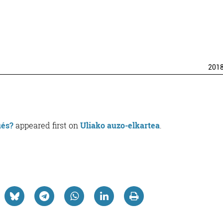
201
üés?
appeared first on
Uliako auzo-elkartea
.