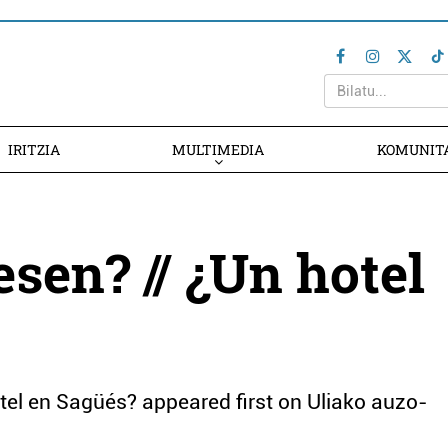
IRITZIA
MULTIMEDIA
KOMUNIT
sen? // ¿Un hotel
tel en Sagüés? appeared first on Uliako auzo-