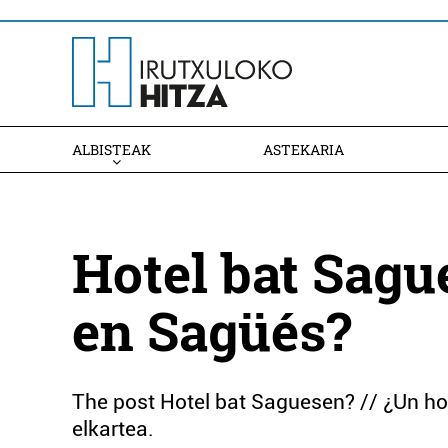
ALBISTEAK
ASTEKARIA
Hotel bat Sague
en Sagüés?
The post Hotel bat Saguesen? // ¿Un ho
elkartea.