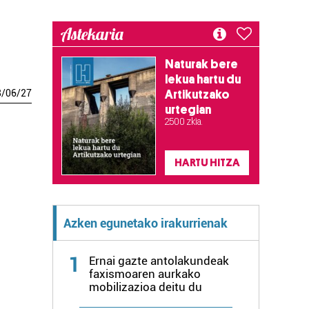
Astekaria
Naturak bere
lekua hartu du
8
/
06
/
27
Artikutzako
urtegian
2.500 zkia.
HARTU HITZA
Azken egunetako irakurrienak
1
Ernai gazte antolakundeak
faxismoaren aurkako
mobilizazioa deitu du