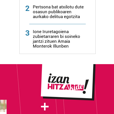
2
Pertsona bat atxilotu dute
osasun publikoaren
aurkako delitua egotzita
3
Ione Iruretagoiena
zubietarraren bi soineko
jantzi zituen Amaia
Monterok Illunben
+