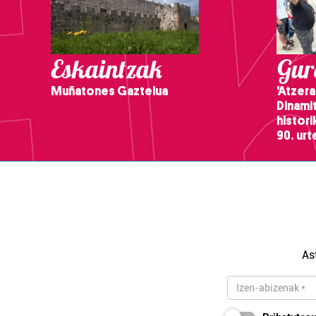
Eskaintzak
Gure
Muñatones Gaztelua
'Atzera
Dinamit
histor
90. ur
As