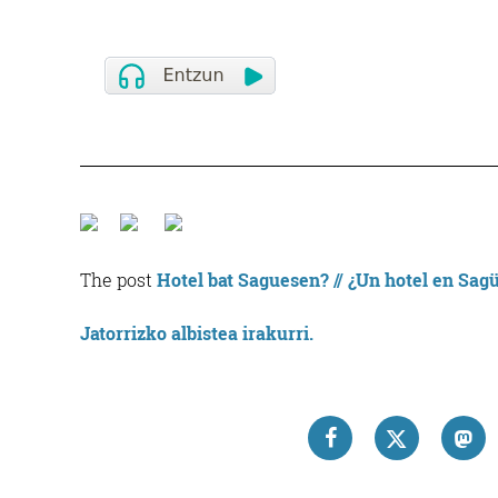
The post
Hotel bat Saguesen? // ¿Un hotel en Sag
Jatorrizko albistea irakurri.