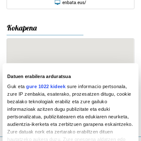
enbata.eus/
Kokapena
Datuen erabilera arduratsua
Guk eta
gure 1022 kideek
sure informacio pertsonala,
zure IP zenbakia, esaterako, prozesatzen ditugu, cookie
bezalako teknologiak erabiliz eta zure gailuko
informazioak azitzen dugu publizitate eta eduki
pertsonalizatua, publizitatearen eta edukiaren neurketa,
audientzia-ikerketa eta zerbitzuen garapena eskaintzeko.
Zure datuak nork eta zertarako erabiltzen dituen
hautatzeko aukera duzu. Zure onespena aldatzen edo