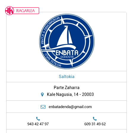
Saltokia
Parte Zaharra
Kale Nagusia, 14 - 20003
enbatadenda@gmail.com
943 42 47 97
609 31 49 62