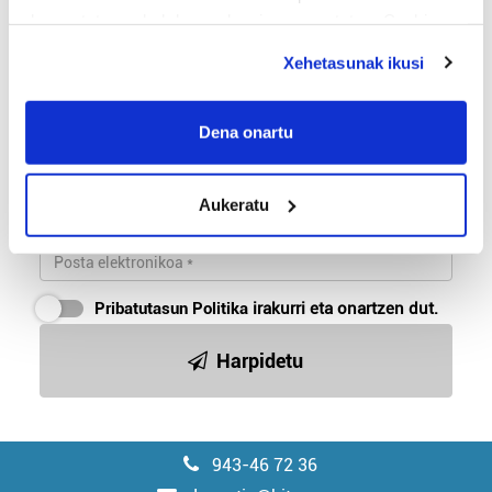
deuseztatzen ahal duzu edozein momentutan, Cookie
deklaraziotik edo Privacy triggerean klikatuz.
Xehetasunak ikusi
Donostiako azken berrien buletina
If you allow, we would also like to:
Donostiako azken berriak biltzen ditu bi egunean behin.
Collect information about your geographical
Astelehen, asteazken eta ostiraletan iristen zaizu posta
Dena onartu
elektronikora.
location which can be accurate to within several
meters
Aukeratu
Identify your device by actively scanning it for
specific characteristics (fingerprinting)
Find out more about how your personal data is processed
and set your preferences in the
details section
.
Pribatutasun Politika
irakurri eta onartzen dut.
Guk eta gure bazkideek zure datu pertsonalak
Harpidetu
prozesatzen ditugu, zure IP zenbakia, besteak beste,
teknologia erabiliz, cookieak adibidez, iragarki eta eduki
pertsonalizatuak eskaintzeko, iragarkiak eta edukia
neurtzeko, jendeari buruzko informazioa biltzeko eta
943-46 72 36
produktuak garatzeko. Zure datuak nork eta zertarako