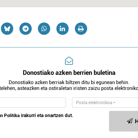
Donostiako azken berrien buletina
Donostiako azken berriak biltzen ditu bi egunean behin.
telehen, asteazken eta ostiraletan iristen zaizu posta elektroniko
n Politika
irakurri eta onartzen dut.
H