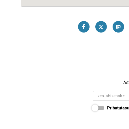
As
Pribatutasu