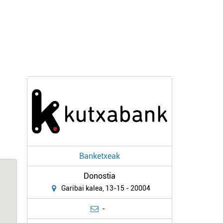
Banketxeak
Donostia
Garibai kalea, 13-15 - 20004
-