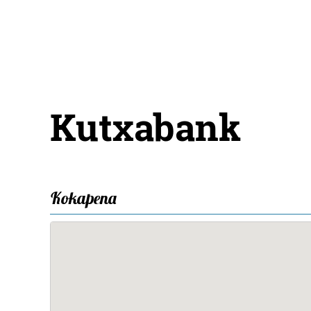
Kutxabank
Kokapena