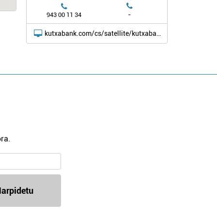
-
943 00 11 34
kutxabank.com/cs/satellite/kutxabank/eu/home_0
ra.
arpidetu