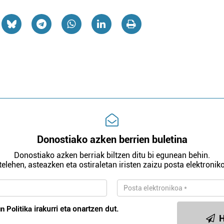
Donostiako azken berrien buletina
Donostiako azken berriak biltzen ditu bi egunean behin.
telehen, asteazken eta ostiraletan iristen zaizu posta elektroniko
n Politika
irakurri eta onartzen dut.
H