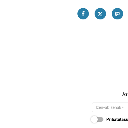
As
Pribatutasu