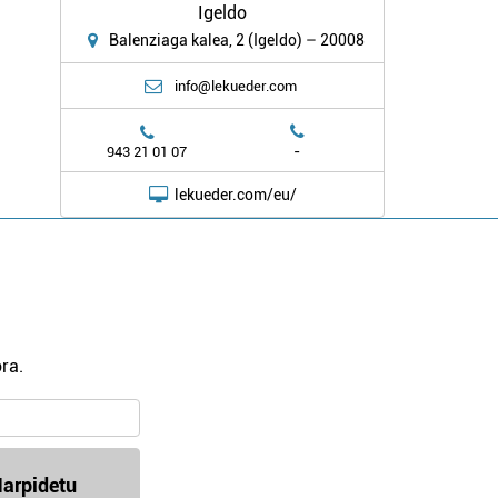
Igeldo
Balenziaga kalea, 2 (Igeldo) – 20008
info@lekueder.com
-
943 21 01 07
lekueder.com/eu/
ra.
arpidetu