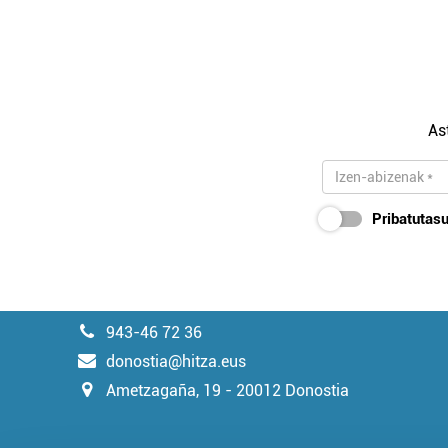
As
Pribatutasu
943-46 72 36
donostia@hitza.eus
Ametzagaña, 19 - 20012 Donostia