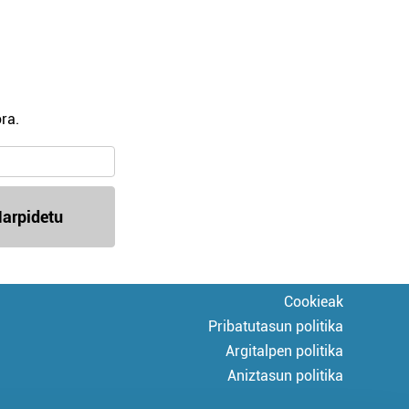
ra.
arpidetu
Cookieak
Pribatutasun politika
Argitalpen politika
Aniztasun politika