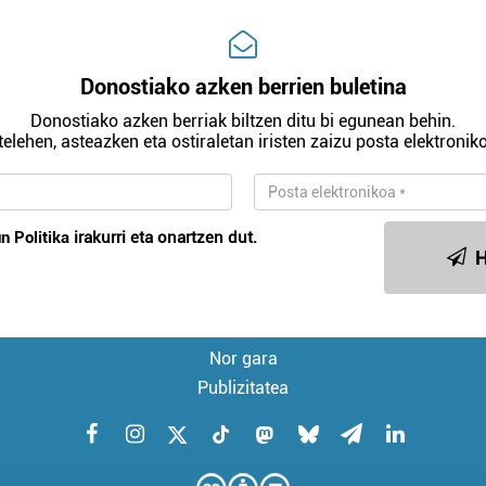
Donostiako azken berrien buletina
Donostiako azken berriak biltzen ditu bi egunean behin.
telehen, asteazken eta ostiraletan iristen zaizu posta elektroniko
n Politika
irakurri eta onartzen dut.
H
Nor gara
Publizitatea