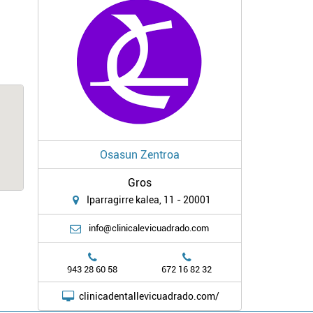
Osasun Zentroa
Gros
Iparragirre kalea, 11 - 20001
info@clinicalevicuadrado.com
943 28 60 58
672 16 82 32
clinicadentallevicuadrado.com/