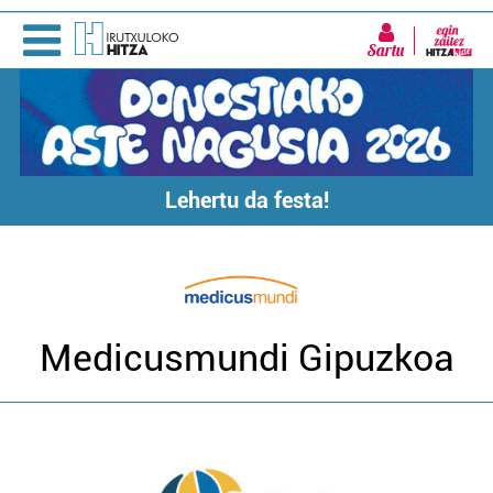
Sartu
Lehertu da festa!
Medicusmundi Gipuzkoa