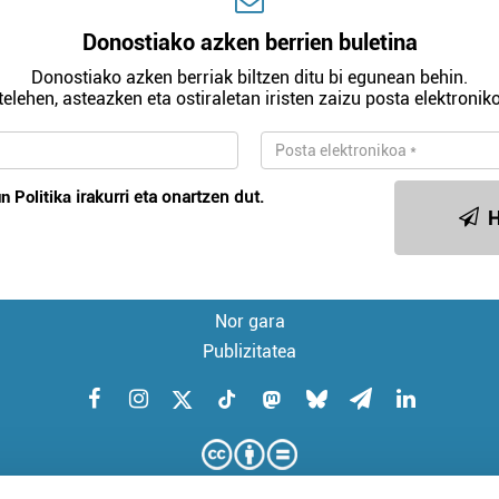
Donostiako azken berrien buletina
Donostiako azken berriak biltzen ditu bi egunean behin.
telehen, asteazken eta ostiraletan iristen zaizu posta elektroniko
n Politika
irakurri eta onartzen dut.
H
Nor gara
Publizitatea