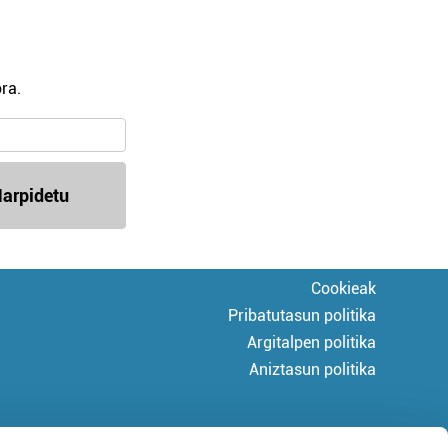
ra.
arpidetu
Cookieak
Pribatutasun politika
Argitalpen politika
Aniztasun politika