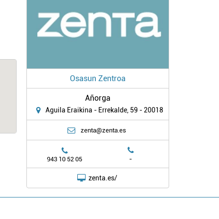
Osasun Zentroa
Añorga
Aguila Eraikina - Errekalde, 59 - 20018
zenta@zenta.es
-
943 10 52 05
zenta.es/