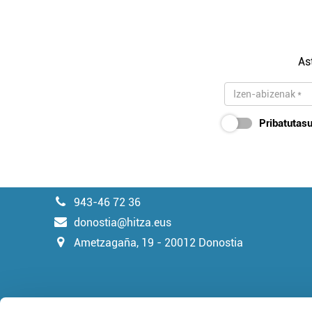
As
Pribatutasu
943-46 72 36
donostia@hitza.eus
Ametzagaña, 19 - 20012 Donostia