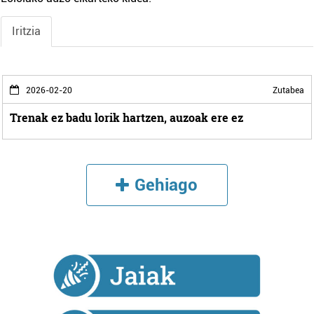
Iritzia
2026-02-20
Zutabea
Trenak ez badu lorik hartzen, auzoak ere ez
Gehiago