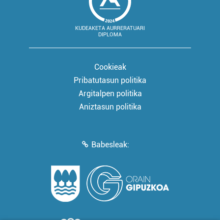
KUDEAKETA AURRERATUARI
DIPLOMA
Cookieak
Pribatutasun politika
Argitalpen politika
Aniztasun politika
Babesleak: