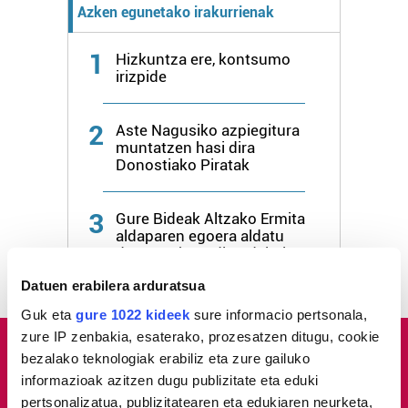
Azken egunetako irakurrienak
1
Hizkuntza ere, kontsumo
irizpide
2
Aste Nagusiko azpiegitura
muntatzen hasi dira
Donostiako Piratak
3
Gure Bideak Altzako Ermita
aldaparen egoera aldatu
dezan eskatu dio udalari
Datuen erabilera arduratsua
Guk eta
gure 1022 kideek
sure informacio pertsonala,
zure IP zenbakia, esaterako, prozesatzen ditugu, cookie
bezalako teknologiak erabiliz eta zure gailuko
informazioak azitzen dugu publizitate eta eduki
pertsonalizatua, publizitatearen eta edukiaren neurketa,