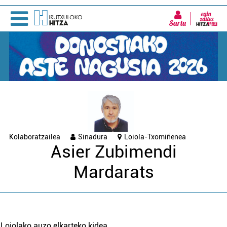
Sartu
Kolaboratzailea
Sinadura
Loiola-Txomiñenea
Asier Zubimendi
Mardarats
Loiolako auzo elkarteko kidea.