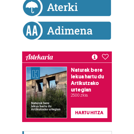
Astekaria
Naturak bere
lekua hartu du
Artikutzako
urtegian
2.500 zkia.
HARTU HITZA