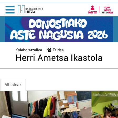
Sartu
Kolaboratzailea
Taldea
Herri Ametsa Ikastola
Albisteak