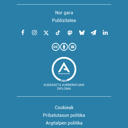
Nor gara
Publizitatea
KUDEAKETA AURRERATUARI
DIPLOMA
Cookieak
Pribatutasun politika
Argitalpen politika