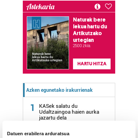
Astekaria
Naturak bere
lekua hartu du
Artikutzako
urtegian
2.500 zkia.
HARTU HITZA
Azken egunetako irakurrienak
1
KASek salatu du
Udaltzaingoa haien aurka
jazartu dela
Datuen erabilera arduratsua
2
Dunkel und licht