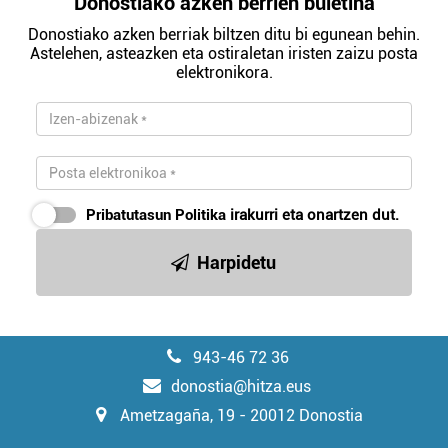
Donostiako azken berrien buletina
zure baimena Cookieen adierazpenean.
Donostiako azken berriak biltzen ditu bi egunean behin.
Astelehen, asteazken eta ostiraletan iristen zaizu posta
Webgune honek cookie propioak eta hirugarrenen cookie-
elektronikora.
fitxategiak erabiltzen ditu. Zure esperientzia eta
zerbitzuak hobetzeko asmoz, cookie teknologiaz
baliatzen gara. Ohar hau onartuz gero, teknologia hori
erabiltzeko baimen esplizitua ematen diguzu.
Gehiago
irakurri
Pribatutasun Politika
irakurri eta onartzen dut.
Harpidetu
943-46 72 36
donostia@hitza.eus
Ametzagaña, 19 - 20012 Donostia