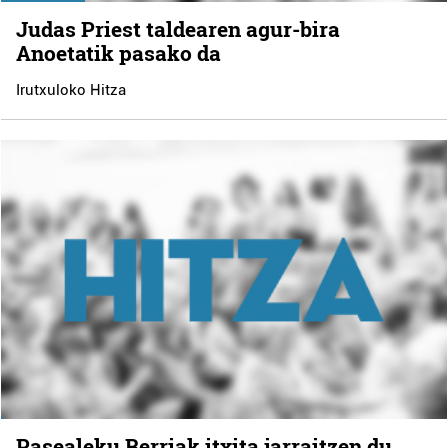
Judas Priest taldearen agur-bira
Anoetatik pasako da
Irutxuloko Hitza
Pasealeku Berriak itxita jarraitzen du,