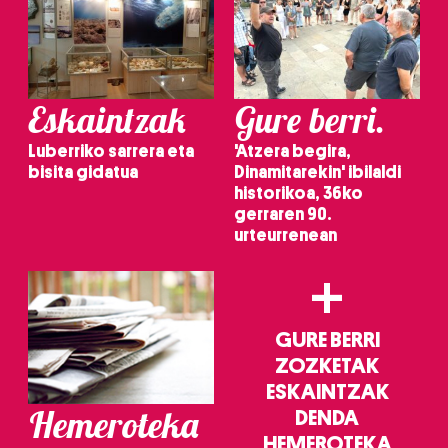
Eskaintzak
Gure berri.
Luberriko sarrera eta
'Atzera begira,
bisita gidatua
Dinamitarekin' ibilaldi
historikoa, 36ko
gerraren 90.
urteurrenean
+
GURE BERRI
ZOZKETAK
ESKAINTZAK
Hemeroteka
DENDA
HEMEROTEKA