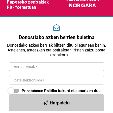
Papereko zenbakiak
NOR GARA
PDF formatuan
Donostiako azken berrien buletina
Donostiako azken berriak biltzen ditu bi egunean behin.
Astelehen, asteazken eta ostiraletan iristen zaizu posta
elektronikora.
Pribatutasun Politika
irakurri eta onartzen dut.
Harpidetu