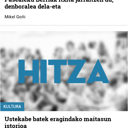
denboralea dela-eta
Mikel Goñi
KULTURA
Ustekabe batek eragindako maitasun
istorioa