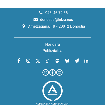
943-46 72 36
donostia@hitza.eus
Ametzagaña, 19 - 20012 Donostia
Nor gara
Publizitatea
KUDEAKETA AURRERATUARI