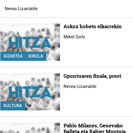
Nerea Lizarralde
Askoz hobeto elkarrekin
Mikel Goñi
GIZARTEA
KIROLA
Gpuntuaren finala, prest
Nerea Lizarralde
KULTURA
Pablo Milanes, Genevako
Balleta eta Xabier Montoia,