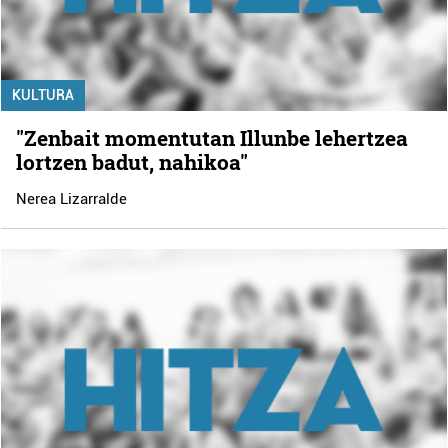
KULTURA
"Zenbait momentutan Illunbe lehertzea
lortzen badut, nahikoa"
Nerea Lizarralde