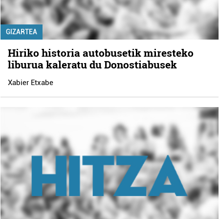
GIZARTEA
Hiriko historia autobusetik miresteko
liburua kaleratu du Donostiabusek
Xabier Etxabe