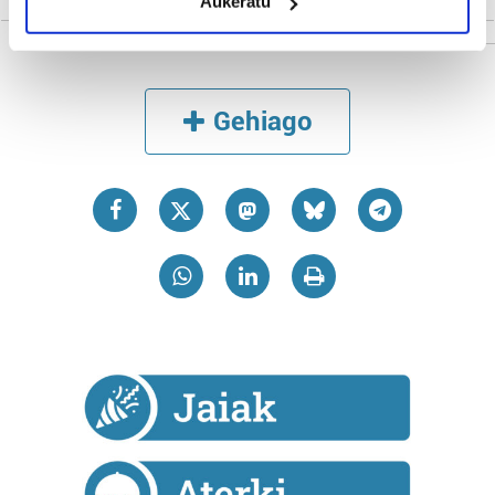
Aukeratu
Identify your device by actively scanning it for
specific characteristics (fingerprinting)
Find out more about how your personal data is processed
and set your preferences in the
details section
.
Gehiago
Guk eta gure bazkideek zure datu pertsonalak
prozesatzen ditugu, zure IP zenbakia, besteak beste,
teknologia erabiliz, cookieak adibidez, iragarki eta eduki
pertsonalizatuak eskaintzeko, iragarkiak eta edukia
neurtzeko, jendeari buruzko informazioa biltzeko eta
produktuak garatzeko. Zure datuak nork eta zertarako
erabiltzen dituen hauta dezakezu.
Bazkide batzuek ez dizute baimenik eskatzen, eta beren
interes komertzial legitimoetan babesten dira. Ikusi gure
bazkideen zerrenda, beren ustez zein helburutarako
duten interes legitimoa eta horren aurka nola egin
dezakezun ikusteko.