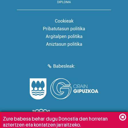
DIPLOMA
Cookieak
Pribatutasun politika
Argitalpen politika
Aniztasun politika
Babesleak:
Zure babesa behar dugu Donostia den horretan
aztertzen eta kontatzen jarraitzeko.