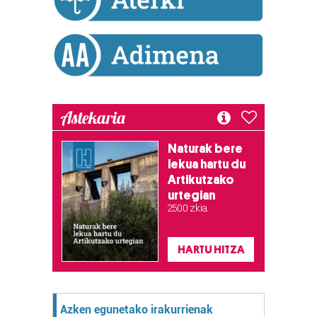
Lortu zure datu pertsonalak prozesatzeko moduari
buruzko informazio gehiago eta ezarri zure lehentasunak
datuen atalean. Edozein unetan alda edo ken dezakezu
zure baimena Cookieen adierazpenean.
Webgune honek cookie propioak eta hirugarrenen cookie-
Astekaria
fitxategiak erabiltzen ditu. Zure esperientzia eta
zerbitzuak hobetzeko asmoz, cookie teknologiaz
baliatzen gara. Ohar hau onartuz gero, teknologia hori
Naturak bere
lekua hartu du
erabiltzeko baimen esplizitua ematen diguzu.
Gehiago
Artikutzako
irakurri
urtegian
2.500 zkia.
HARTU HITZA
Azken egunetako irakurrienak