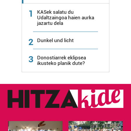
1
KASek salatu du
Udaltzaingoa haien aurka
jazartu dela
2
Dunkel und licht
3
Donostiarrek eklipsea
ikusteko planik dute?