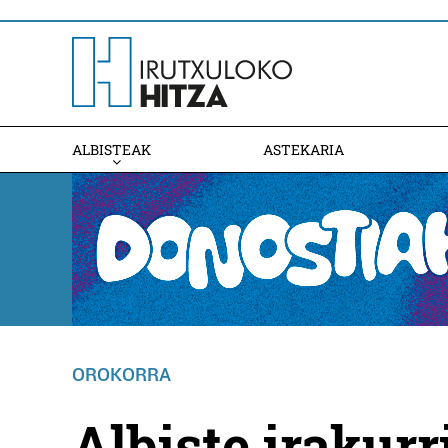
ALBISTEAK
ASTEKARIA
OROKORRA
Albiste irakur