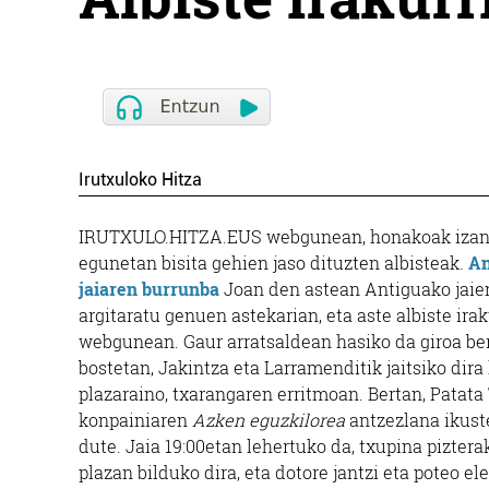
Irutxuloko Hitza
IRUTXULO.HITZA.EUS webgunean, honakoak izan 
egunetan bisita gehien jaso dituzten albisteak.
An
jaiaren burrunba
Joan den astean Antiguako jaien
argitaratu genuen astekarian, eta aste albiste ira
webgunean. Gaur arratsaldean hasiko da giroa ber
bostetan, Jakintza eta Larramenditik jaitsiko dira
plazaraino, txarangaren erritmoan. Bertan, Patata
konpainiaren
Azken eguzkilorea
antzezlana ikust
dute. Jaia 19:00etan lehertuko da, txupina piztera
plazan bilduko dira, eta dotore jantzi eta poteo e