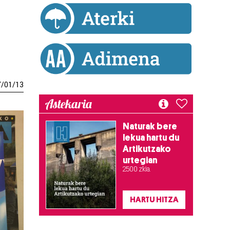
7
/
01
/
13
Astekaria
Naturak bere
lekua hartu du
Artikutzako
urtegian
2.500 zkia.
HARTU HITZA