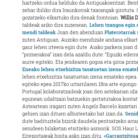
hartzeko ordua helduko da Antiguakoentzat. Bent
zehar ibiliko dira Iraunkorrak txarangak girotuta
gozatzeko elkartuko dira denak frontoian.
Willis
taldeak ariko dira zuzenean.
Lehen txangoa egin 
mendi taldeak
Joan den abenduan
Platerotarrak
zuten Antiguan. Auzoko mendizale andana elkartu
gaur lehen irteera egin dute. Aiako parkera joan d
“primerakoa” izan dela azaldu dute: “Eguzki ederr
aurre egiteko. Eta jendearen gogoa eta giroa prim
Eneako lehen etxebizitza tasatuetan izena emate
lehen etxebizitza tasatuetan izena emateko epea.
egiteko epea 2017ko urtarrilaren 18ra arte egongo
Portugal kolaboratzaileak joan den astekarian ida
egunean udaltzain batzuekin gertatutakoa konta
Asteartean iragarri zuten Angels Barcelo kazetari
gehien izan dituen albisteetako bat izan da.
Senid
dute badituztela bizirik daudela pentsatzeko arra
senideen bilaketan etsitzeko asmorik. SOS Haur L
Erreportajeak bisita asko izan ditu.
«Garrantzitsua