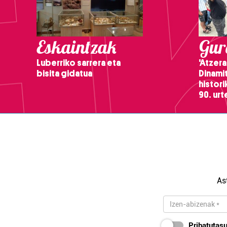
Eskaintzak
Gure
Luberriko sarrera eta
'Atzera
bisita gidatua
Dinamit
histor
90. ur
As
Pribatutasu