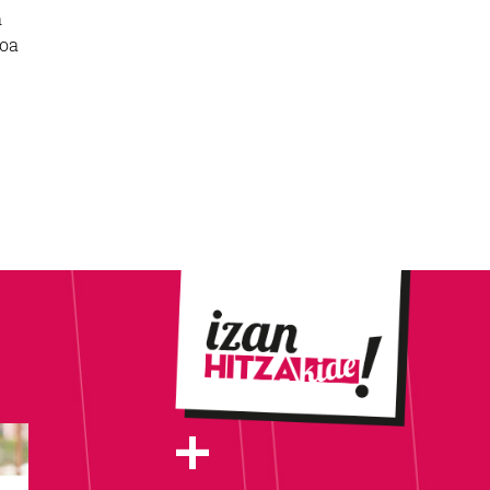
n
koa
+