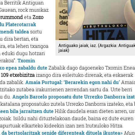
a Berritik Antiguan
. Gauean, rock musikaz
 Drummond
eta
Zozo
du Platerotarrak
 mendi taldea
sortu
 dira bertan, eta
ira, eta lehen txangoa
Antiguako jaiak, iaz. (Argazkia: Antigua
jaiak)
a eduki dugu hotzari
erakoa”.
Txomin
ko epea zabaldu dute
Zabalik dago dagoeneko Txomin Ene
109 etxebizitza
izango dira esleituko direnak, eta eskaerak
 da zabalik.
Amaia Portugal: ‘Berarekin egon nahi du’
Amai
tzitako zutabea irakurrienen zerrendan sartu da. Urte berri
tu du.
Angels Barcelo proposatu dute Urrezko Danborra iza
 katalana proposatuko zutela Urrezko Danborra izateko, eta 
een bila jarraitzen dute
Hilik daudela esan dieten arren, us
zoiak. Isildu nahi dituztelakoan daude, baina ez dute euren
apurtuak elkarteko kideekin izan zen Irutxuloko Hitza.
 da bertsolaritzak senide diferenteak dituela ikustea»
Mund