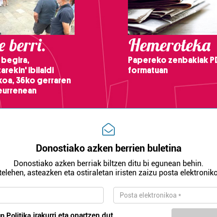
 berri.
Hemeroteka
 begira,
Papereko zenbakiak P
arekin' ibilaldi
formatuan
ikoa, 36ko gerraren
teurrenean
Donostiako azken berrien buletina
Donostiako azken berriak biltzen ditu bi egunean behin.
telehen, asteazken eta ostiraletan iristen zaizu posta elektroniko
n Politika
irakurri eta onartzen dut.