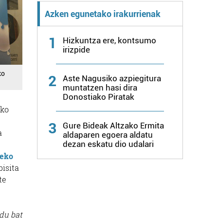
Azken egunetako irakurrienak
1
Hizkuntza ere, kontsumo
irizpide
ko
2
Aste Nagusiko azpiegitura
muntatzen hasi dira
Donostiako Piratak
ako
3
Gure Bideak Altzako Ermita
a
aldaparen egoera aldatu
dezan eskatu dio udalari
teko
bisita
te
u bat