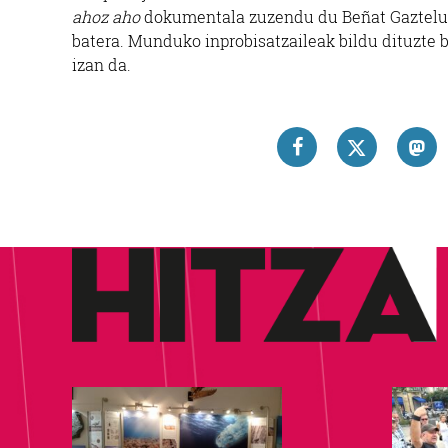
ahoz aho
dokumentala zuzendu du Beñat Gaztelume
batera. Munduko inprobisatzaileak bildu dituzte 
izan da.