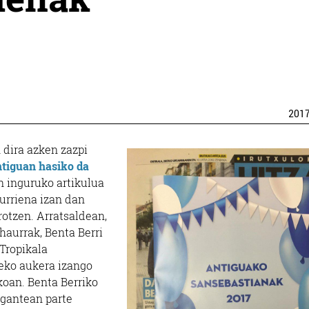
201
dira azken zazpi
tiguan hasiko da
 inguruko artikulua
kurriena izan dan
otzen. Arratsaldean,
 haurrak, Benta Berri
 Tropikala
eko aukera izango
koan. Benta Berriko
legantean parte