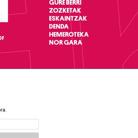
GURE BERRI
ZOZKETAK
ESKAINTZAK
DENDA
HEMEROTEKA
DF
NOR GARA
ra.