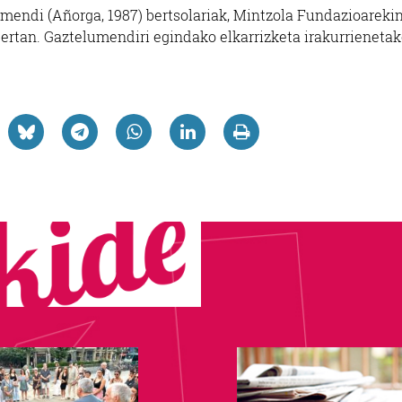
ndi (Añorga, 1987) bertsolariak, Mintzola Fundazioareki
bertan. Gaztelumendiri egindako elkarrizketa irakurrieneta