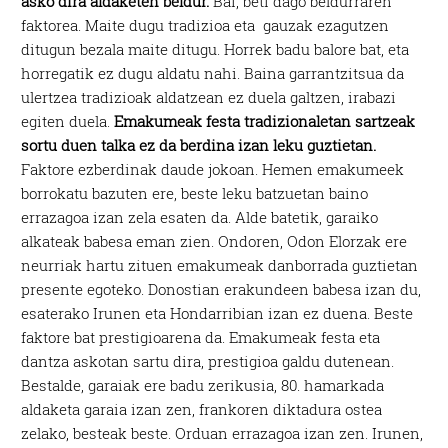
asko dira aldaketen beldur.
Bai, beti dago beldurraren
faktorea. Maite dugu tradizioa eta gauzak ezagutzen
ditugun bezala maite ditugu. Horrek badu balore bat, eta
horregatik ez dugu aldatu nahi. Baina garrantzitsua da
ulertzea tradizioak aldatzean ez duela galtzen, irabazi
egiten duela.
Emakumeak festa tradizionaletan sartzeak
sortu duen talka ez da berdina izan leku guztietan.
Faktore ezberdinak daude jokoan. Hemen emakumeek
borrokatu bazuten ere, beste leku batzuetan baino
errazagoa izan zela esaten da. Alde batetik, garaiko
alkateak babesa eman zien. Ondoren, Odon Elorzak ere
neurriak hartu zituen emakumeak danborrada guztietan
presente egoteko. Donostian erakundeen babesa izan du,
esaterako Irunen eta Hondarribian izan ez duena. Beste
faktore bat prestigioarena da. Emakumeak festa eta
dantza askotan sartu dira, prestigioa galdu dutenean.
Bestalde, garaiak ere badu zerikusia, 80. hamarkada
aldaketa garaia izan zen, frankoren diktadura ostea
zelako, besteak beste. Orduan errazagoa izan zen. Irunen,