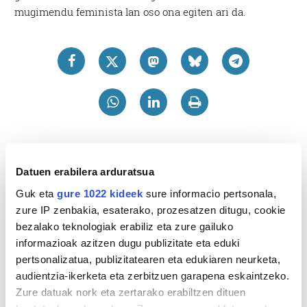
mugimendu feminista lan oso ona egiten ari da.
Datuen erabilera arduratsua
Guk eta
gure 1022 kideek
sure informacio pertsonala,
zure IP zenbakia, esaterako, prozesatzen ditugu, cookie
bezalako teknologiak erabiliz eta zure gailuko
informazioak azitzen dugu publizitate eta eduki
pertsonalizatua, publizitatearen eta edukiaren neurketa,
audientzia-ikerketa eta zerbitzuen garapena eskaintzeko.
Zure datuak nork eta zertarako erabiltzen dituen