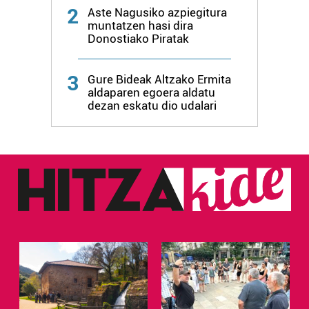
2
Aste Nagusiko azpiegitura
erabiltzen dituen hauta dezakezu.
muntatzen hasi dira
Donostiako Piratak
Bazkide batzuek ez dizute baimenik eskatzen, eta beren
interes komertzial legitimoetan babesten dira. Ikusi gure
3
Gure Bideak Altzako Ermita
bazkideen zerrenda, beren ustez zein helburutarako
aldaparen egoera aldatu
duten interes legitimoa eta horren aurka nola egin
dezan eskatu dio udalari
dezakezun ikusteko.
Lortu zure datu pertsonalak prozesatzeko moduari
buruzko informazio gehiago eta ezarri zure lehentasunak
datuen atalean. Edozein unetan alda edo ken dezakezu
zure baimena Cookieen adierazpenean.
Webgune honek cookie propioak eta hirugarrenen cookie-
fitxategiak erabiltzen ditu. Zure esperientzia eta
zerbitzuak hobetzeko asmoz, cookie teknologiaz
baliatzen gara. Ohar hau onartuz gero, teknologia hori
erabiltzeko baimen esplizitua ematen diguzu.
Gehiago