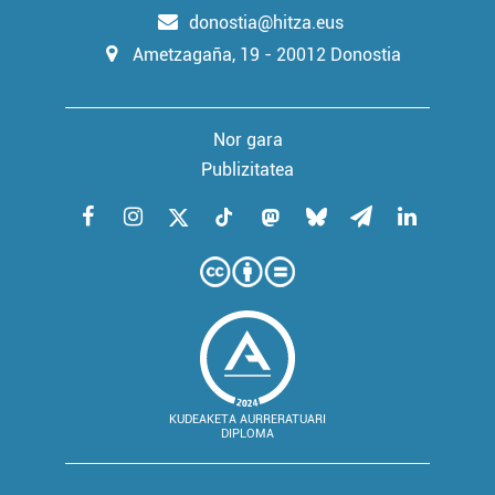
donostia@hitza.eus
Ametzagaña, 19 - 20012 Donostia
Nor gara
Publizitatea
KUDEAKETA AURRERATUARI
DIPLOMA