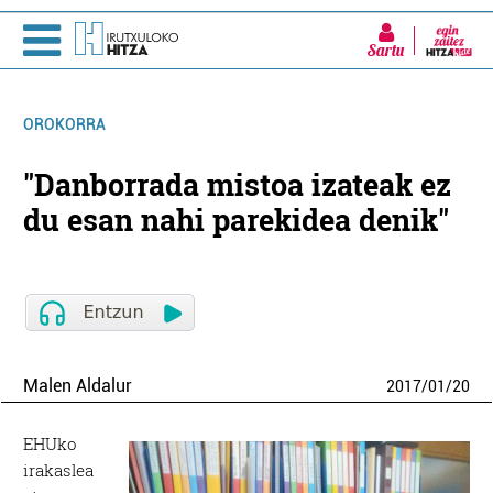
Sartu
OROKORRA
"Danborrada mistoa izateak ez
du esan nahi parekidea denik"
Malen Aldalur
2017
/
01
/
20
EHUko
irakaslea