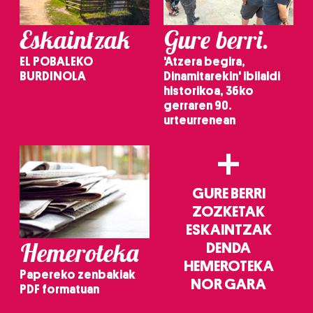
irakurri
Eskaintzak
Gure berri.
EL POBALEKO
'Atzera begira,
BURDINOLA
Dinamitarekin' ibilaldi
historikoa, 36ko
gerraren 90.
urteurrenean
+
GURE BERRI
ZOZKETAK
ESKAINTZAK
Hemeroteka
DENDA
HEMEROTEKA
Papereko zenbakiak
NOR GARA
PDF formatuan