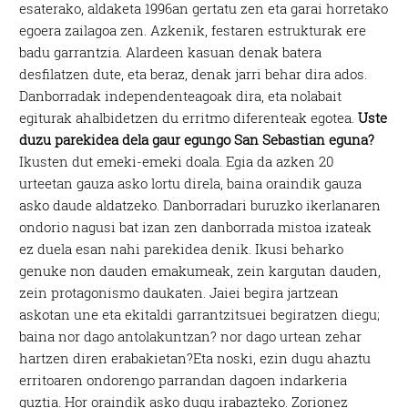
esaterako, aldaketa 1996an gertatu zen eta garai horretako
egoera zailagoa zen. Azkenik, festaren estrukturak ere
badu garrantzia. Alardeen kasuan denak batera
desfilatzen dute, eta beraz, denak jarri behar dira ados.
Danborradak independenteagoak dira, eta nolabait
egiturak ahalbidetzen du erritmo diferenteak egotea.
Uste
duzu parekidea dela gaur egungo San Sebastian eguna?
Ikusten dut emeki-emeki doala. Egia da azken 20
urteetan gauza asko lortu direla, baina oraindik gauza
asko daude aldatzeko. Danborradari buruzko ikerlanaren
ondorio nagusi bat izan zen danborrada mistoa izateak
ez duela esan nahi parekidea denik. Ikusi beharko
genuke non dauden emakumeak, zein kargutan dauden,
zein protagonismo daukaten. Jaiei begira jartzean
askotan une eta ekitaldi garrantzitsuei begiratzen diegu;
baina nor dago antolakuntzan? nor dago urtean zehar
hartzen diren erabakietan?Eta noski, ezin dugu ahaztu
erritoaren ondorengo parrandan dagoen indarkeria
guztia. Hor oraindik asko dugu irabazteko. Zorionez