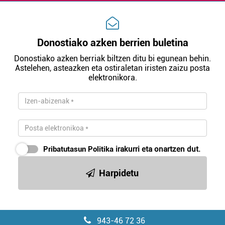
Donostiako azken berrien buletina
Donostiako azken berriak biltzen ditu bi egunean behin.
Astelehen, asteazken eta ostiraletan iristen zaizu posta
elektronikora.
Pribatutasun Politika
irakurri eta onartzen dut.
Harpidetu
943-46 72 36