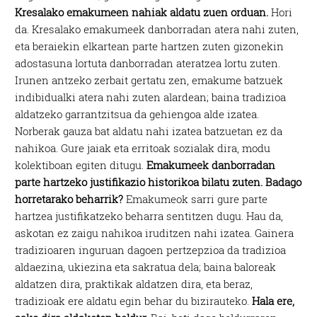
Kresalako emakumeen nahiak aldatu zuen orduan.
Hori
da. Kresalako emakumeek danborradan atera nahi zuten,
eta beraiekin elkartean parte hartzen zuten gizonekin
adostasuna lortuta danborradan ateratzea lortu zuten.
Irunen antzeko zerbait gertatu zen, emakume batzuek
indibidualki atera nahi zuten alardean; baina tradizioa
aldatzeko garrantzitsua da gehiengoa alde izatea.
Norberak gauza bat aldatu nahi izatea batzuetan ez da
nahikoa. Gure jaiak eta erritoak sozialak dira, modu
kolektiboan egiten ditugu.
Emakumeek danborradan
parte hartzeko justifikazio historikoa bilatu zuten. Badago
horretarako beharrik?
Emakumeok sarri gure parte
hartzea justifikatzeko beharra sentitzen dugu. Hau da,
askotan ez zaigu nahikoa iruditzen nahi izatea. Gainera
tradizioaren inguruan dagoen pertzepzioa da tradizioa
aldaezina, ukiezina eta sakratua dela; baina baloreak
aldatzen dira, praktikak aldatzen dira, eta beraz,
tradizioak ere aldatu egin behar du bizirauteko.
Hala ere,