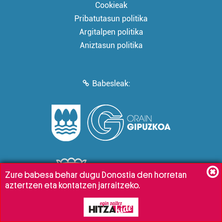
Cookieak
Pribatutasun politika
Argitalpen politika
Aniztasun politika
Babesleak:
Zure babesa behar dugu Donostia den horretan
aztertzen eta kontatzen jarraitzeko.