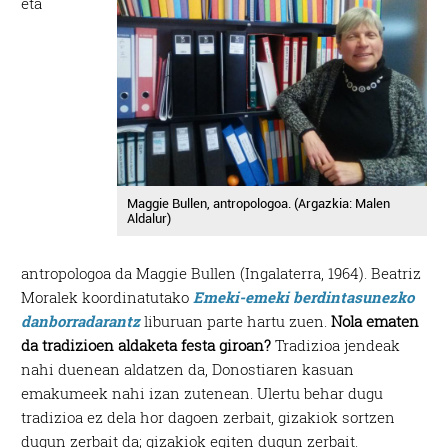
eta
Maggie Bullen, antropologoa. (Argazkia: Malen
Aldalur)
antropologoa da Maggie Bullen (Ingalaterra, 1964). Beatriz
Moralek koordinatutako
Emeki-emeki berdintasunezko
danborradarantz
liburuan parte hartu zuen.
Nola ematen
da tradizioen aldaketa festa giroan?
Tradizioa jendeak
nahi duenean aldatzen da, Donostiaren kasuan
emakumeek nahi izan zutenean. Ulertu behar dugu
tradizioa ez dela hor dagoen zerbait, gizakiok sortzen
dugun zerbait da; gizakiok egiten dugun zerbait.