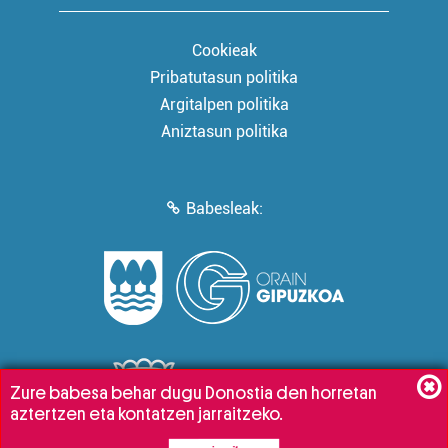
Cookieak
Pribatutasun politika
Argitalpen politika
Aniztasun politika
Babesleak:
Zure babesa behar dugu Donostia den horretan
aztertzen eta kontatzen jarraitzeko.