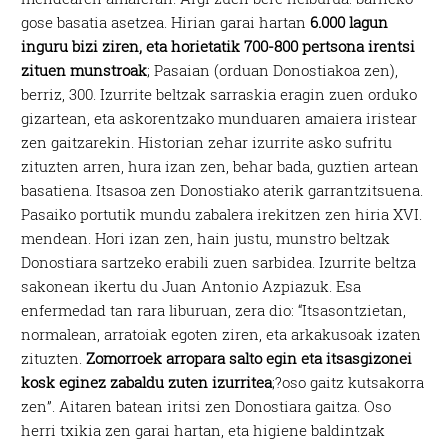
gose basatia asetzea. Hirian garai hartan
6.000 lagun
inguru bizi ziren, eta horietatik 700-800 pertsona irentsi
zituen munstroak
; Pasaian (orduan Donostiakoa zen),
berriz, 300. Izurrite beltzak sarraskia eragin zuen orduko
gizartean, eta askorentzako munduaren amaiera iristear
zen gaitzarekin. Historian zehar izurrite asko sufritu
zituzten arren, hura izan zen, behar bada, guztien artean
basatiena. Itsasoa zen Donostiako aterik garrantzitsuena.
Pasaiko portutik mundu zabalera irekitzen zen hiria XVI.
mendean. Hori izan zen, hain justu, munstro beltzak
Donostiara sartzeko erabili zuen sarbidea. Izurrite beltza
sakonean ikertu du Juan Antonio Azpiazuk. Esa
enfermedad tan rara liburuan, zera dio: “Itsasontzietan,
normalean, arratoiak egoten ziren, eta arkakusoak izaten
zituzten.
Zomorroek arropara salto egin eta itsasgizonei
kosk eginez zabaldu zuten izurritea
;?oso gaitz kutsakorra
zen”. Aitaren batean iritsi zen Donostiara gaitza. Oso
herri txikia zen garai hartan, eta higiene baldintzak