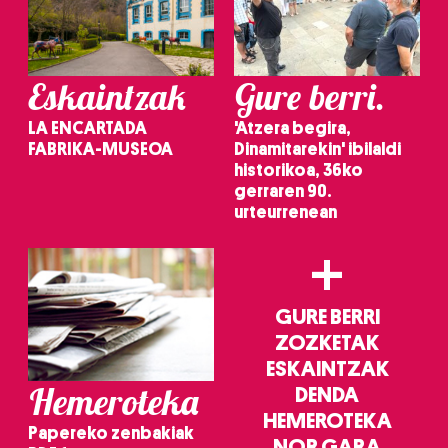
irakurri
Eskaintzak
Gure berri.
LA ENCARTADA
'Atzera begira,
FABRIKA-MUSEOA
Dinamitarekin' ibilaldi
historikoa, 36ko
gerraren 90.
urteurrenean
+
GURE BERRI
ZOZKETAK
ESKAINTZAK
Hemeroteka
DENDA
HEMEROTEKA
Papereko zenbakiak
NOR GARA