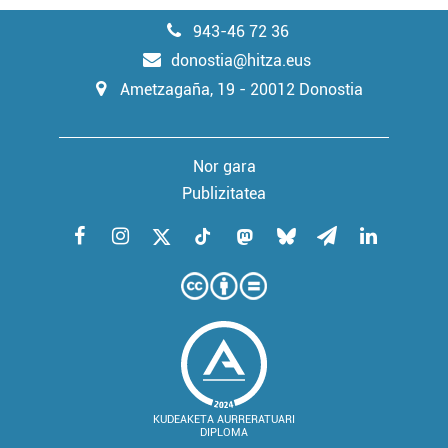
943-46 72 36
donostia@hitza.eus
Ametzagaña, 19 - 20012 Donostia
Nor gara
Publizitatea
KUDEAKETA AURRERATUARI
DIPLOMA