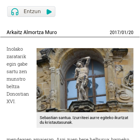
Arkaitz Almortza Muro
2017
/
01
/
20
Inolako
zaratarik
egin gabe
sartu zen
munstro
beltza
Donostian
XVI.
Sebastian santua. Izurriteei aurre egiteko ikurtzat
du kristautasunak.
mendearen amaieran. Argi zuen bere helburua: barneko