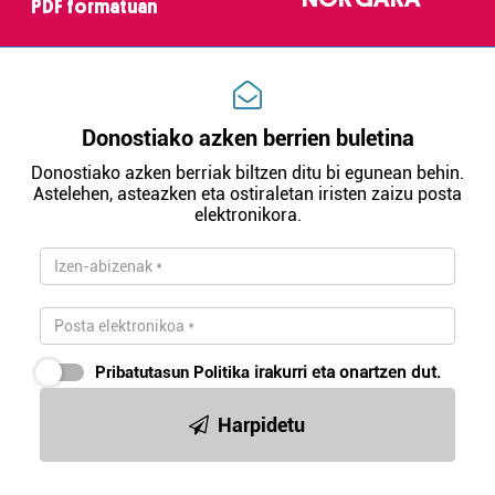
PDF formatuan
Donostiako azken berrien buletina
Donostiako azken berriak biltzen ditu bi egunean behin.
Astelehen, asteazken eta ostiraletan iristen zaizu posta
elektronikora.
Pribatutasun Politika
irakurri eta onartzen dut.
Harpidetu