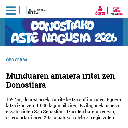
Sartu
OROKORRA
Munduaren amaiera iritsi zen
Donostiara
1597an, donostiarrek izurrite beltza sufritu zuten. Egoera
latza izan zen: 1.000 lagun hil ziren. Bizilagunek babesa
eskatu zioten San Sebastiani. Izurritea baretu zenean,
urtero urtarrilaren 20a ospatuko zutela zin egin zuten.