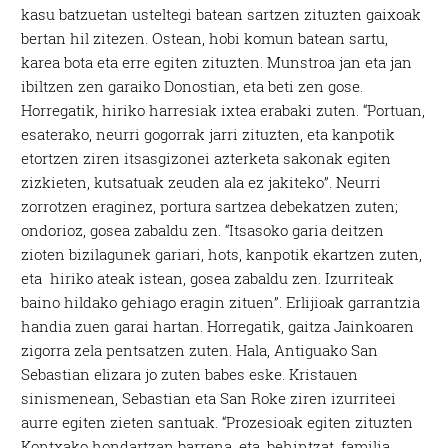
kasu batzuetan usteltegi batean sartzen zituzten gaixoak
bertan hil zitezen. Ostean, hobi komun batean sartu,
karea bota eta erre egiten zituzten. Munstroa jan eta jan
ibiltzen zen garaiko Donostian, eta beti zen gose.
Horregatik, hiriko harresiak ixtea erabaki zuten. “Portuan,
esaterako, neurri gogorrak jarri zituzten, eta kanpotik
etortzen ziren itsasgizonei azterketa sakonak egiten
zizkieten, kutsatuak zeuden ala ez jakiteko”. Neurri
zorrotzen eraginez, portura sartzea debekatzen zuten;
ondorioz, gosea zabaldu zen. “Itsasoko garia deitzen
zioten bizilagunek gariari, hots, kanpotik ekartzen zuten,
eta hiriko ateak istean, gosea zabaldu zen. Izurriteak
baino hildako gehiago eragin zituen”. Erlijioak garrantzia
handia zuen garai hartan. Horregatik, gaitza Jainkoaren
zigorra zela pentsatzen zuten. Hala, Antiguako San
Sebastian elizara jo zuten babes eske. Kristauen
sinismenean, Sebastian eta San Roke ziren izurriteei
aurre egiten zieten santuak. “Prozesioak egiten zituzten
Kontxako hondartzan barrena, eta, behintzat, familia