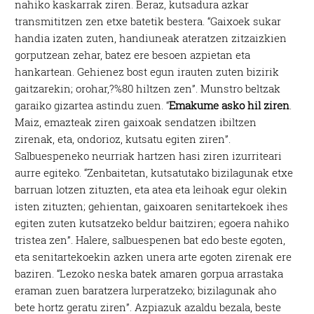
nahiko kaskarrak ziren. Beraz, kutsadura azkar
transmititzen zen etxe batetik bestera. “Gaixoek sukar
handia izaten zuten, handiuneak ateratzen zitzaizkien
gorputzean zehar, batez ere besoen azpietan eta
hankartean. Gehienez bost egun irauten zuten bizirik
gaitzarekin; orohar,?%80 hiltzen zen”. Munstro beltzak
garaiko gizartea astindu zuen. “
Emakume asko hil ziren
.
Maiz, emazteak ziren gaixoak sendatzen ibiltzen
zirenak, eta, ondorioz, kutsatu egiten ziren”.
Salbuespeneko neurriak hartzen hasi ziren izurriteari
aurre egiteko. “Zenbaitetan, kutsatutako bizilagunak etxe
barruan lotzen zituzten, eta atea eta leihoak egur olekin
isten zituzten; gehientan, gaixoaren senitartekoek ihes
egiten zuten kutsatzeko beldur baitziren; egoera nahiko
tristea zen”. Halere, salbuespenen bat edo beste egoten,
eta senitartekoekin azken unera arte egoten zirenak ere
baziren. “Lezoko neska batek amaren gorpua arrastaka
eraman zuen baratzera lurperatzeko; bizilagunak aho
bete hortz geratu ziren”. Azpiazuk azaldu bezala, beste