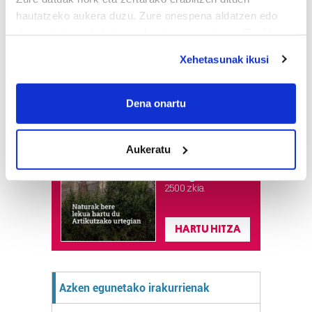
hautatzeko aukera duzu. Zure onespena aldatzen edo
deuseztatzen ahal duzu edozein momentutan, Cookie
deklaraziotik edo Privacy triggerean klikatuz.
Xehetasunak ikusi
If you allow, we would also like to:
Astekaria
Collect information about your geographical
Dena onartu
location which can be accurate to within several
Naturak bere
meters
lekua hartu du
Aukeratu
Identify your device by actively scanning it for
Artikutzako
specific characteristics (fingerprinting)
urtegian
Find out more about how your personal data is processed
2.500 zkia.
and set your preferences in the
details section
.
HARTU HITZA
Guk eta gure bazkideek zure datu pertsonalak
prozesatzen ditugu, zure IP zenbakia, besteak beste,
teknologia erabiliz, cookieak adibidez, iragarki eta eduki
Azken egunetako irakurrienak
pertsonalizatuak eskaintzeko, iragarkiak eta edukia
neurtzeko, jendeari buruzko informazioa biltzeko eta