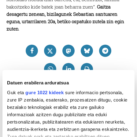
bakoitzeko kide batek joan beharra zuen”.
Gaitza
desagertu zenean, bizilagunek Sebastian santuaren
eguna, urtarrilaren 20a, betiko ospatuko zutela zin egin
zuten
.
Datuen erabilera arduratsua
Guk eta
gure 1022 kideek
sure informacio pertsonala,
zure IP zenbakia, esaterako, prozesatzen ditugu, cookie
bezalako teknologiak erabiliz eta zure gailuko
informazioak azitzen dugu publizitate eta eduki
pertsonalizatua, publizitatearen eta edukiaren neurketa,
audientzia-ikerketa eta zerbitzuen garapena eskaintzeko.
Zure datuak nork eta zertarako erabiltzen dituen