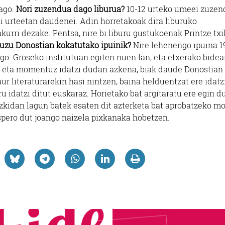
dago.
Nori zuzendua dago liburua?
10-12 urteko umeei zuzen
i urteetan daudenei. Adin horretakoak dira liburuko
kurri dezake. Pentsa, nire bi liburu gustukoenak Printze txi
 duzu Donostian kokatutako ipuinik?
Nire lehenengo ipuina 1
ago. Groseko institutuan egiten nuen lan, eta etxerako bidea
a eta momentuz idatzi dudan azkena, biak daude Donostian
ur literaturarekin hasi nintzen, baina helduentzat ere idatz
ru idatzi ditut euskaraz. Horietako bat argitaratu ere egin du
izkidan lagun batek esaten dit azterketa bat aprobatzeko 
spero dut joango naizela pixkanaka hobetzen.