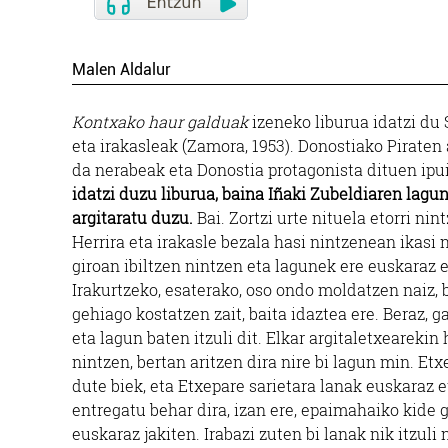
Malen Aldalur
Kontxako haur galduak
izeneko liburua idatzi du 
eta irakasleak (Zamora, 1953). Donostiako Piraten
da nerabeak eta Donostia protagonista dituen ipu
idatzi duzu liburua, baina Iñaki Zubeldiaren lagu
argitaratu duzu.
Bai. Zortzi urte nituela etorri ni
Herrira eta irakasle bezala hasi nintzenean ikasi
giroan ibiltzen nintzen eta lagunek ere euskaraz 
Irakurtzeko, esaterako, oso ondo moldatzen naiz, b
gehiago kostatzen zait, baita idaztea ere. Beraz, g
eta lagun baten itzuli dit. Elkar argitaletxearekin
nintzen, bertan aritzen dira nire bi lagun min. Etx
dute biek, eta Etxepare sarietara lanak euskaraz e
entregatu behar dira, izan ere, epaimahaiko kide 
euskaraz jakiten. Irabazi zuten bi lanak nik itzul