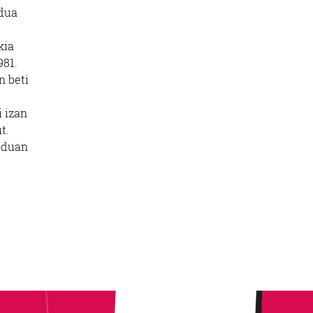
dua
kia
981.
n beti
i izan
t.
moduan