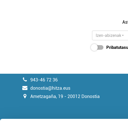
As
Pribatutasu
943-46 72 36
donostia@hitza.eus
Ametzagaña, 19 - 20012 Donostia