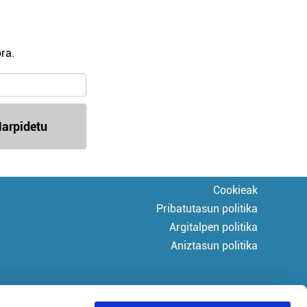
ra.
arpidetu
Cookieak
Pribatutasun politika
Argitalpen politika
Aniztasun politika