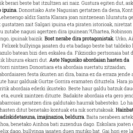
nik berari beste bat itzultzen ari naiz. Gustura egiten dut, as
 ipuina.
Donostiako Aste Nagusian gertatzen da dena, Kon
Lehenengo aldiz Santa Klarara joan nintzenean liluratuta g
 gustatzen zait Salgari ipuina eta piraten istorioak, niretza
u zutabe nagusi agertzen dira ipuinean:?Uhartea, Robinson
ango, ipuinak baizik.
Bost nerabe dira protagonistak.
Urko, A
. Felixek bullyinga jasaten du eta badago beste bat taldeko 
azulo batean bizi den eskalea da. Fikziozko pertsonaia bat d
ik liburura ekarri dut.
Aste Nagusiko abordaian hasten da
torri nintzen Donostiara eta abordaia suertatu zitzaidan;
abordaiaren festa ikusten ari dira, baina ez da erraza jende 
ute haur galduak Gurtze Gorrira eramaten dituztela. Hara jo
rritik abordaia ederki ikusteko. Beste haur galdu batzuk da
a eta, eurek zaintzen dituzte. Badakite abordaia eta gero jen
gabarroian geratzen dira galdutako haurrak babesteko. Lo ha
ahasten ditut benetako kontuak eta nik sortutakoak.
Hainba
 adiskidetasuna, imajinazioa, beldurra.
Baita nerabeen arte
hoa, benetako Ainhoa bati zuzendua dago. Eskolara joaten
elix dago, bullyinga jasaten duen mutiko bat. Gai hori ere l