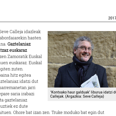
201
Seve Calleja idazleak
 abordaiarekin hasten
ina.
Gaztelaniaz
ntzaz euskaraz
ntzen Zamoratik Euskal
 nuen euskaraz. Euskal
egiten zuten.
aina hitz egitea
aztelaniaz idatzi dut
 harremanetan jarri
‘Kontxako haur galduak’ liburua idatzi d
epare saria irabazi
Callejak. (Argazkia: Seve Calleja)
ta gaztelaniaz
guztiek ez dute
i nituen. Ohore bat izan zen. Truke moduko bat egin dut