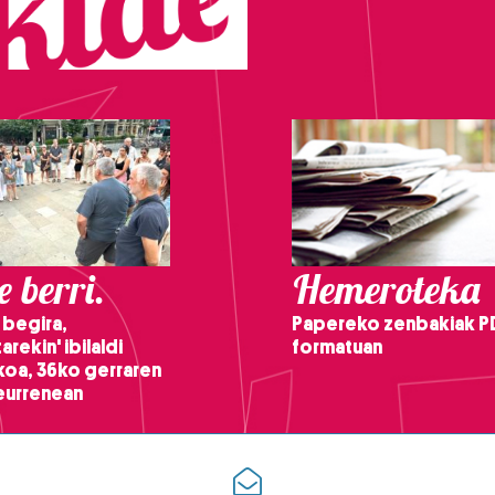
 berri.
Hemeroteka
 begira,
Papereko zenbakiak P
arekin' ibilaldi
formatuan
ikoa, 36ko gerraren
teurrenean