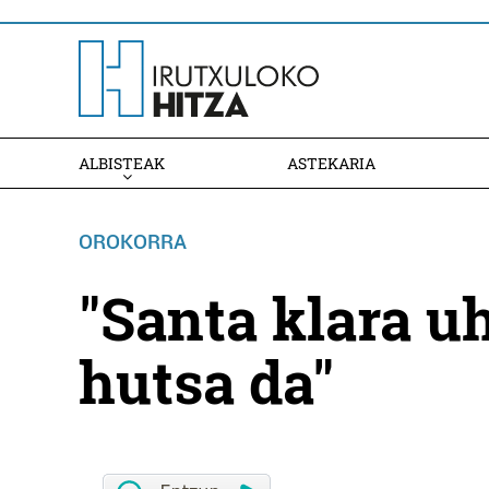
ALBISTEAK
ASTEKARIA
OROKORRA
"Santa klara uh
hutsa da"