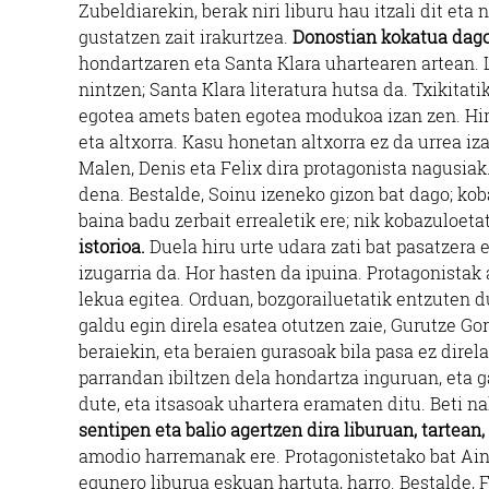
Zubeldiarekin, berak niri liburu hau itzali dit eta 
gustatzen zait irakurtzea.
Donostian kokatua dago
hondartzaren eta Santa Klara uhartearen artean. 
nintzen; Santa Klara literatura hutsa da. Txikitatik
egotea amets baten egotea modukoa izan zen. Hir
eta altxorra. Kasu honetan altxorra ez da urrea iz
Malen, Denis eta Felix dira protagonista nagusiak
dena. Bestalde, Soinu izeneko gizon bat dago; kob
baina badu zerbait errealetik ere; nik kobazuloetat
istorioa.
Duela hiru urte udara zati bat pasatzera e
izugarria da. Hor hasten da ipuina. Protagonistak 
lekua egitea. Orduan, bozgorailuetatik entzuten d
galdu egin direla esatea otutzen zaie, Gurutze Go
beraiekin, eta beraien gurasoak bila pasa ez direl
parrandan ibiltzen dela hondartza inguruan, eta 
dute, eta itsasoak uhartera eramaten ditu. Beti n
sentipen eta balio agertzen dira liburuan, tartean,
amodio harremanak ere. Protagonistetako bat Ain
egunero liburua eskuan hartuta, harro. Bestalde, F