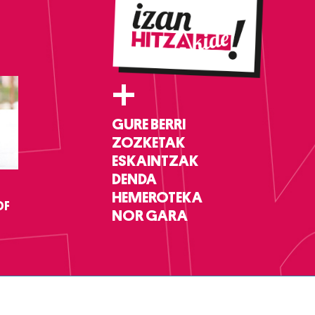
+
GURE BERRI
ZOZKETAK
ESKAINTZAK
DENDA
HEMEROTEKA
DF
NOR GARA