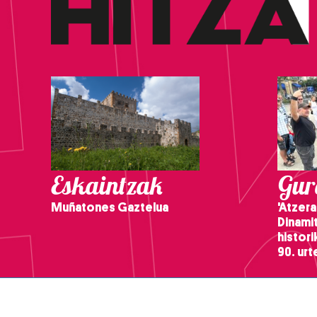
Eskaintzak
Gure
Muñatones Gaztelua
'Atzera
Dinamit
histor
90. ur