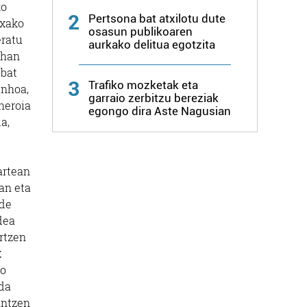
ko
2
Pertsona bat atxilotu dute
txako
osasun publikoaren
eratu
aurkako delitua egotzita
t han
 bat
3
Trafiko mozketak eta
inhoa,
garraio zerbitzu bereziak
heroia
egongo dira Aste Nagusian
a,
artean
an eta
ude
dea
rtzen
t
ko
 da
antzen