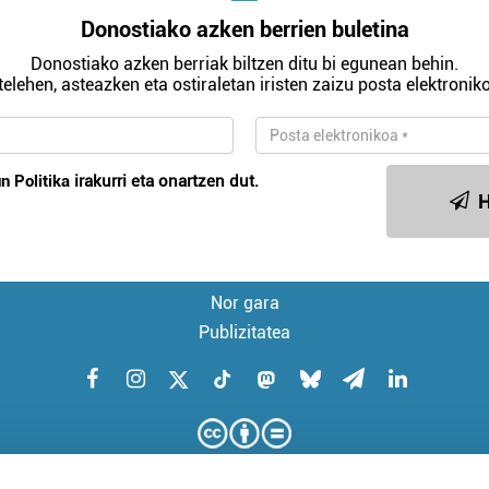
Donostiako azken berrien buletina
Donostiako azken berriak biltzen ditu bi egunean behin.
telehen, asteazken eta ostiraletan iristen zaizu posta elektroniko
n Politika
irakurri eta onartzen dut.
H
Nor gara
Publizitatea