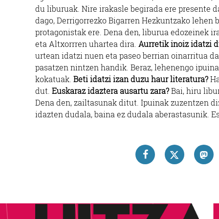
du liburuak. Nire irakasle begirada ere presente 
dago, Derrigorrezko Bigarren Hezkuntzako lehen b
protagonistak ere. Dena den, liburua edozeinek ira
eta Altxorrren uhartea dira.
Aurretik inoiz idatzi
urtean idatzi nuen eta paseo berrian oinarritua d
pasatzen nintzen handik. Beraz, lehenengo ipuin
kokatuak.
Beti idatzi izan duzu haur literatura?
Ha
dut.
Euskaraz idaztera ausartu zara?
Bai, hiru libu
Dena den, zailtasunak ditut. Ipuinak zuzentzen d
idazten dudala, baina ez dudala aberastasunik. E