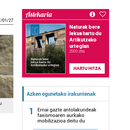
Astekaria
7
/
01
/
27
Naturak bere
lekua hartu du
Artikutzako
urtegian
2.500 zkia.
HARTU HITZA
Azken egunetako irakurrienak
u
1
Ernai gazte antolakundeak
faxismoaren aurkako
mobilizazioa deitu du