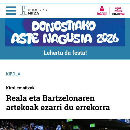
Sartu
Lehertu da festa!
KIROLA
Kirol emaitzak
Reala eta Bartzelonaren
artekoak ezarri du errekorra