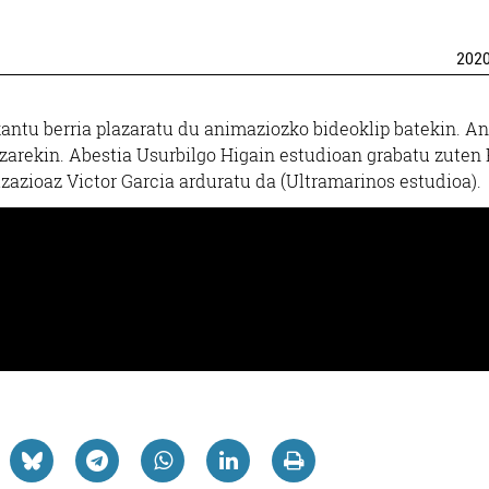
202
antu berria plazaratu du animaziozko bideoklip batekin. A
zarekin. Abestia Usurbilgo Higain estudioan grabatu zuten 
zazioaz Victor Garcia arduratu da (Ultramarinos estudioa).