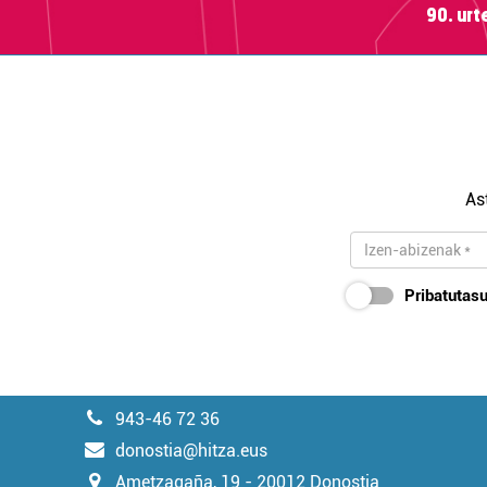
90. ur
As
Pribatutasu
943-46 72 36
donostia@hitza.eus
Ametzagaña, 19 - 20012 Donostia