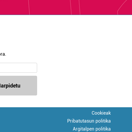
ra.
arpidetu
Cookieak
Pribatutasun politika
Argitalpen politika