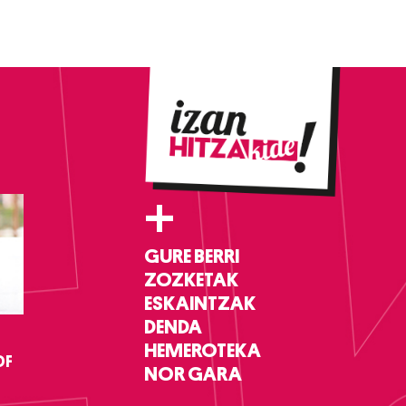
+
GURE BERRI
ZOZKETAK
ESKAINTZAK
DENDA
HEMEROTEKA
DF
NOR GARA