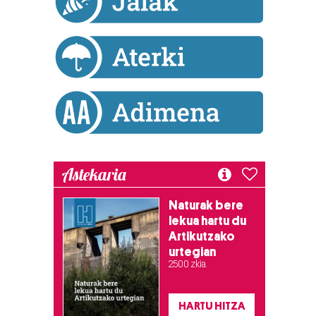
Astekaria
Naturak bere
lekua hartu du
Artikutzako
urtegian
2.500 zkia.
HARTU HITZA