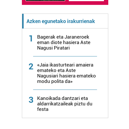
Azken egunetako irakurrienak
1
Bagerak eta Jaraneroek
eman diote hasiera Aste
Nagusi Piratari
2
«Jaia ikasturteari amaiera
emateko eta Aste
Nagusiari hasiera emateko
modu polita da»
3
Kanoikada dantzari eta
aldarrikatzaileak piztu du
festa