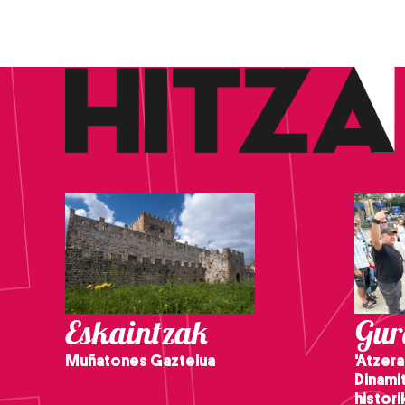
Eskaintzak
Gure
Muñatones Gaztelua
'Atzera
Dinamit
histor