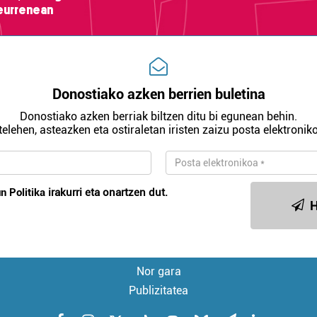
teurrenean
Donostiako azken berrien buletina
Donostiako azken berriak biltzen ditu bi egunean behin.
telehen, asteazken eta ostiraletan iristen zaizu posta elektroniko
n Politika
irakurri eta onartzen dut.
H
Nor gara
Publizitatea