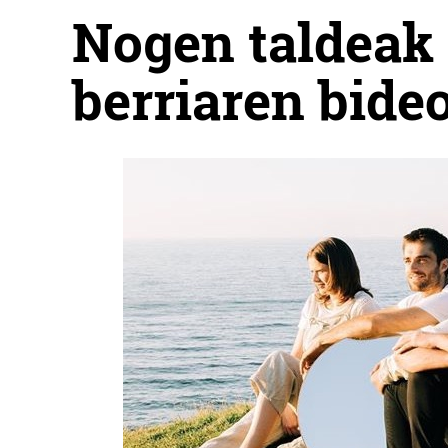
Nogen taldeak '
berriaren bide