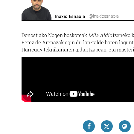
@inaxioesnaola
Inaxio Esnaola
Donostiako Nogen boskoteak
Mila Aldiz
izeneko k
Perez de Arenazak egin du lan-talde baten lagunt
Harreguy teknikariaren gidaritzapean, eta masteri