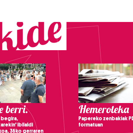
 berri.
Hemeroteka
 begira,
Papereko zenbakiak P
arekin' ibilaldi
formatuan
ikoa, 36ko gerraren