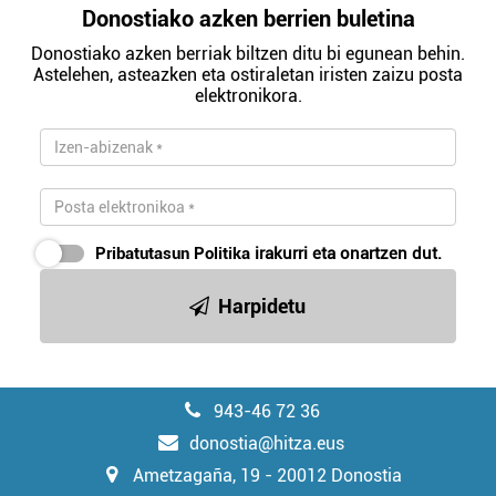
Donostiako azken berrien buletina
Donostiako azken berriak biltzen ditu bi egunean behin.
Astelehen, asteazken eta ostiraletan iristen zaizu posta
elektronikora.
Pribatutasun Politika
irakurri eta onartzen dut.
Harpidetu
943-46 72 36
donostia@hitza.eus
Ametzagaña, 19 - 20012 Donostia