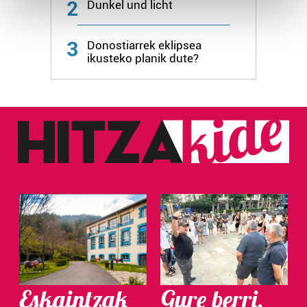
2
Dunkel und licht
and set your preferences in the
details section
.
3
Guk eta gure bazkideek zure datu pertsonalak
Donostiarrek eklipsea
ikusteko planik dute?
prozesatzen ditugu, zure IP zenbakia, besteak beste,
teknologia erabiliz, cookieak adibidez, iragarki eta eduki
pertsonalizatuak eskaintzeko, iragarkiak eta edukia
neurtzeko, jendeari buruzko informazioa biltzeko eta
produktuak garatzeko. Zure datuak nork eta zertarako
erabiltzen dituen hauta dezakezu.
Bazkide batzuek ez dizute baimenik eskatzen, eta beren
interes komertzial legitimoetan babesten dira. Ikusi gure
bazkideen zerrenda, beren ustez zein helburutarako
duten interes legitimoa eta horren aurka nola egin
dezakezun ikusteko.
Lortu zure datu pertsonalak prozesatzeko moduari
Eskaintzak
Gure berri.
buruzko informazio gehiago eta ezarri zure lehentasunak
datuen atalean. Edozein unetan alda edo ken dezakezu