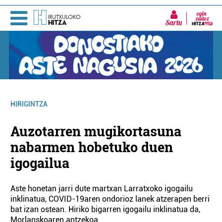
Sartu
HIRIGINTZA
Auzotarren mugikortasuna
nabarmen hobetuko duen
igogailua
Aste honetan jarri dute martxan Larratxoko igogailu
inklinatua, COVID-19aren ondorioz lanek atzerapen berri
bat izan ostean. Hiriko bigarren igogailu inklinatua da,
Morlanskoaren antzekoa.