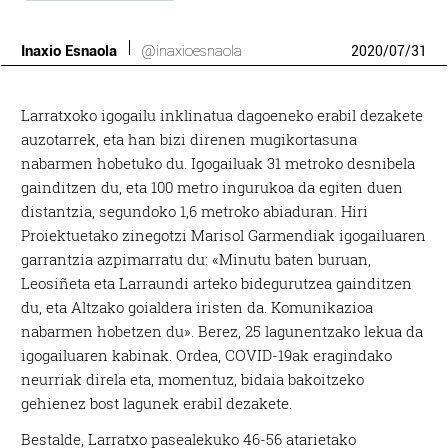
Inaxio Esnaola
@inaxioesnaola
2020
/
07
/
31
Larratxoko igogailu inklinatua dagoeneko erabil dezakete
auzotarrek, eta han bizi direnen mugikortasuna
nabarmen hobetuko du. Igogailuak 31 metroko desnibela
gainditzen du, eta 100 metro ingurukoa da egiten duen
distantzia, segundoko 1,6 metroko abiaduran. Hiri
Proiektuetako zinegotzi Marisol Garmendiak igogailuaren
garrantzia azpimarratu du: «Minutu baten buruan,
Leosiñeta eta Larraundi arteko bidegurutzea gainditzen
du, eta Altzako goialdera iristen da. Komunikazioa
nabarmen hobetzen du». Berez, 25 lagunentzako lekua da
igogailuaren kabinak. Ordea, COVID-19ak eragindako
neurriak direla eta, momentuz, bidaia bakoitzeko
gehienez bost lagunek erabil dezakete.
Bestalde, Larratxo pasealekuko 46-56 atarietako