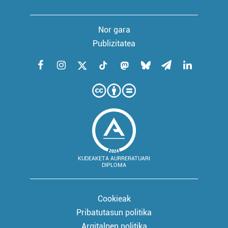
Nor gara
Publizitatea
KUDEAKETA AURRERATUARI
DIPLOMA
Cookieak
Pribatutasun politika
Argitalpen politika