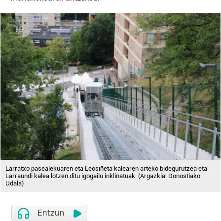
Larratxo pasealekuaren eta Leosiñeta kalearen arteko bidegurutzea eta
Larraundi kalea lotzen ditu igogailu inklinatuak. (Argazkia: Donostiako
Udala)