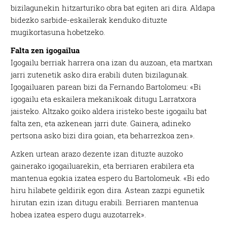
bizilagunekin hitzarturiko obra bat egiten ari dira. Aldapa
bidezko sarbide-eskailerak kenduko dituzte
mugikortasuna hobetzeko.
Falta zen igogailua
Igogailu berriak harrera ona izan du auzoan, eta martxan
jarri zutenetik asko dira erabili duten bizilagunak.
Igogailuaren parean bizi da Fernando Bartolomeu: «Bi
igogailu eta eskailera mekanikoak ditugu Larratxora
jaisteko. Altzako goiko aldera iristeko beste igogailu bat
falta zen, eta azkenean jarri dute. Gainera, adineko
pertsona asko bizi dira goian, eta beharrezkoa zen».
Azken urtean arazo dezente izan dituzte auzoko
gainerako igogailuarekin, eta berriaren erabilera eta
mantenua egokia izatea espero du Bartolomeuk. «Bi edo
hiru hilabete geldirik egon dira. Astean zazpi egunetik
hirutan ezin izan ditugu erabili. Berriaren mantenua
hobea izatea espero dugu auzotarrek».