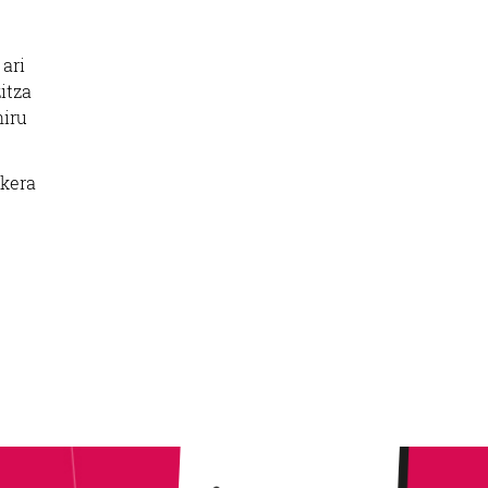
ari
itza
hiru
ukera