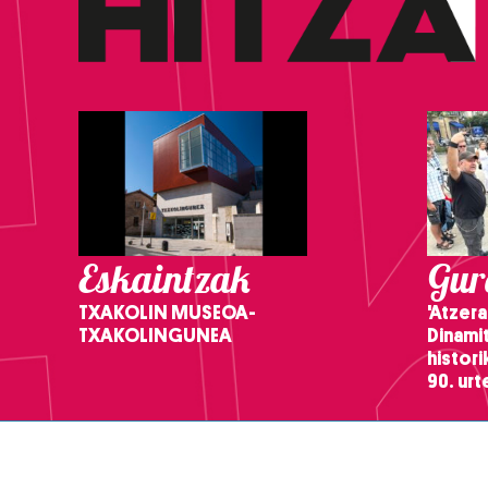
Eskaintzak
Gure
TXAKOLIN MUSEOA-
'Atzera
TXAKOLINGUNEA
Dinamit
histor
90. ur