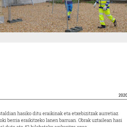
202
aldian hasiko ditu eraikinak eta etxebizitzak aurretiaz
ki berria eraikitzeko lanen barruan. Obrak uztailean hasi
e) dute eta 42 hilabeteko egikaritze epea.