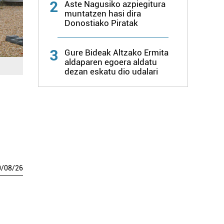
2
Aste Nagusiko azpiegitura
muntatzen hasi dira
Donostiako Piratak
3
Gure Bideak Altzako Ermita
aldaparen egoera aldatu
dezan eskatu dio udalari
0
/
08
/
26