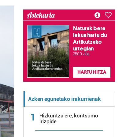
Astekaria
Naturak bere
lekua hartu du
Artikutzako
urtegian
2.500 zkia.
HARTU HITZA
Azken egunetako irakurrienak
1
Hizkuntza ere, kontsumo
irizpide