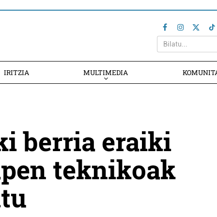
IRITZIA
MULTIMEDIA
KOMUNIT
i berria eraiki
apen teknikoak
itu