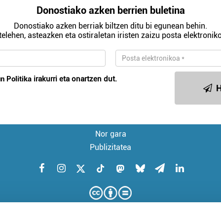
Donostiako azken berrien buletina
Donostiako azken berriak biltzen ditu bi egunean behin.
telehen, asteazken eta ostiraletan iristen zaizu posta elektroniko
n Politika
irakurri eta onartzen dut.
H
Nor gara
Publizitatea