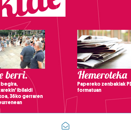
 berri.
Hemeroteka
 begira,
Papereko zenbakiak P
arekin' ibilaldi
formatuan
ikoa, 36ko gerraren
teurrenean