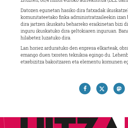
Datozen egunetan hasiko dira fatxadak ikuskatzek
komunitateetako finka administratzaileekin izan 
dira jartzen ikuskatu beharreko eraikinetan bizi d
inguru ikuskatuko dira geltokiaren inguruan. Bana
hilabetez luzatuko dira.
Lan horiez arduratuko den enpresa elkarteak, ob
emango duen txosten teknikoa egingo du. Lehenbi
etxebizitza bakoitzaren eta elementu komunen eg