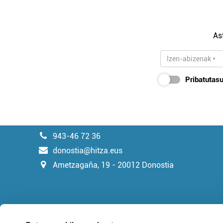
As
Pribatutasu
943-46 72 36
donostia@hitza.eus
Ametzagaña, 19 - 20012 Donostia