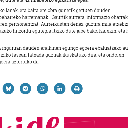
o lanak, eta baita ere obra gunetik gertuen dauden
beharreko harremanak. Gaurtik aurrera, informazio oharrak 
iren pertsonentzat. Aurreikusten denez, guztira mila etxebiz
kako hitzordu egutegia itxiko dute jabe bakoitzarekin, eta 
ra inguruan dauden eraikinen egungo egoera ebaluatzeko a
ziko fasean fatxada guztiak ikuskatuko dira, eta ondoren
oera aztertuko da.