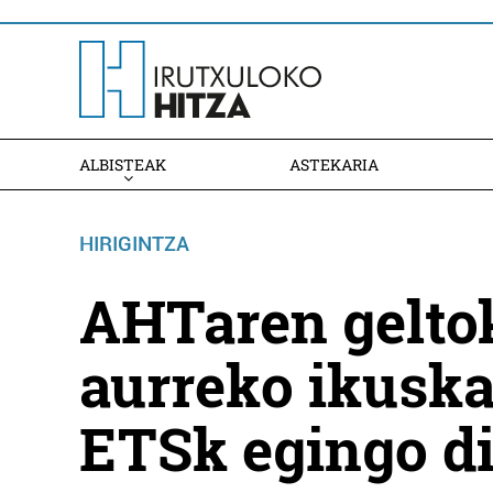
ALBISTEAK
ASTEKARIA
HIRIGINTZA
AHTaren geltok
aurreko ikusk
ETSk egingo d