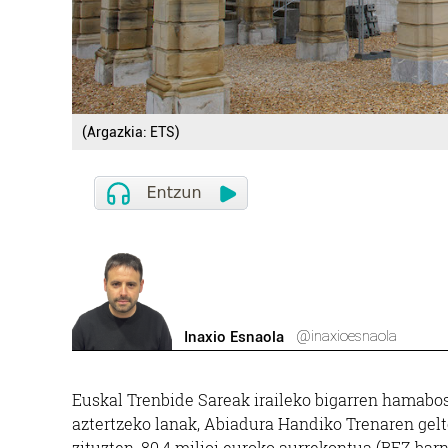
(Argazkia: ETS)
@inaxioesnaola
Inaxio Esnaola
Euskal Trenbide Sareak iraileko bigarren hamabost
aztertzeko lanak, Abiadura Handiko Trenaren gelto
zituzten, 80,4 milioi euroko aurrekontua (BEZ barn