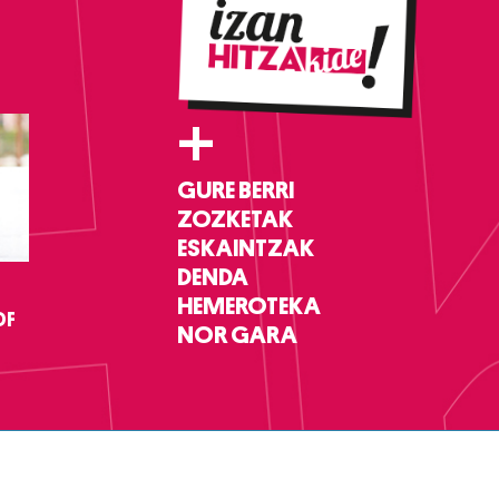
+
GURE BERRI
ZOZKETAK
ESKAINTZAK
DENDA
HEMEROTEKA
DF
NOR GARA