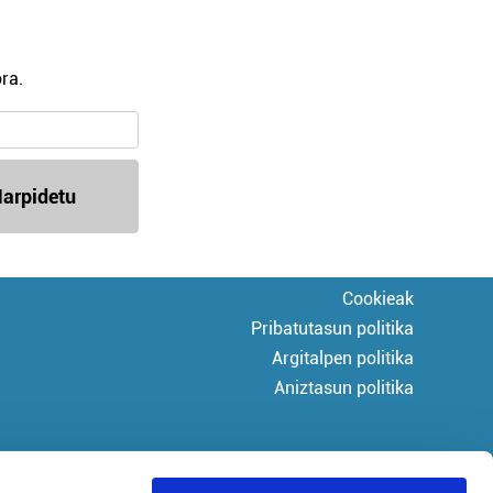
ra.
arpidetu
Cookieak
Pribatutasun politika
Argitalpen politika
Aniztasun politika