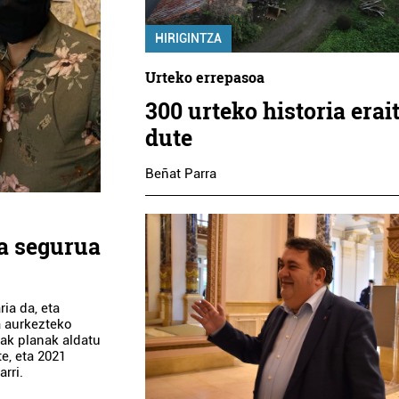
HIRIGINTZA
Urteko errepasoa
300 urteko historia erait
dute
Beñat Parra
ra segurua
ia da, eta
a aurkezteko
ak planak aldatu
te, eta 2021
rri.