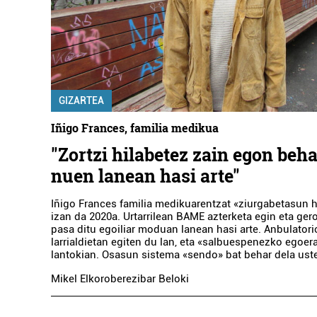
GIZARTEA
Iñigo Frances, familia medikua
"Zortzi hilabetez zain egon beha
nuen lanean hasi arte"
Iñigo Frances familia medikuarentzat «ziurgabetasun 
izan da 2020a. Urtarrilean BAME azterketa egin eta gero,
pasa ditu egoiliar moduan lanean hasi arte. Anbulatori
larrialdietan egiten du lan, eta «salbuespenezko egoera
lantokian. Osasun sistema «sendo» bat behar dela ust
Mikel Elkoroberezibar Beloki