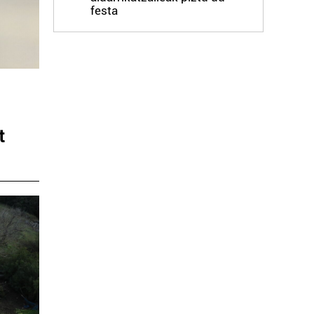
festa
t