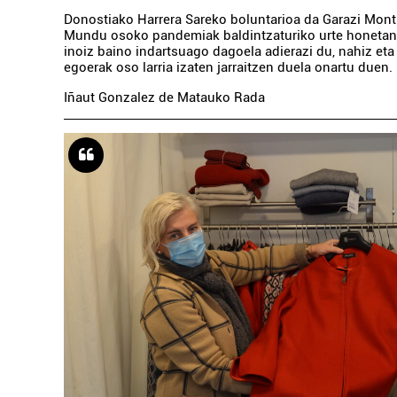
Donostiako Harrera Sareko boluntarioa da Garazi Mont
Mundu osoko pandemiak baldintzaturiko urte honetan,
inoiz baino indartsuago dagoela adierazi du, nahiz eta
egoerak oso larria izaten jarraitzen duela onartu duen.
Iñaut Gonzalez de Matauko Rada