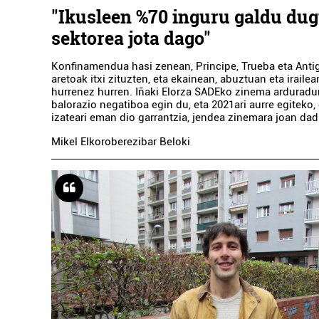
"Ikusleen %70 inguru galdu dug
sektorea jota dago"
Konfinamendua hasi zenean, Principe, Trueba eta Anti
aretoak itxi zituzten, eta ekainean, abuztuan eta irailean
hurrenez hurren. Iñaki Elorza SADEko zinema ardurad
balorazio negatiboa egin du, eta 2021ari aurre egiteko, 
izateari eman dio garrantzia, jendea zinemara joan dad
Mikel Elkoroberezibar Beloki