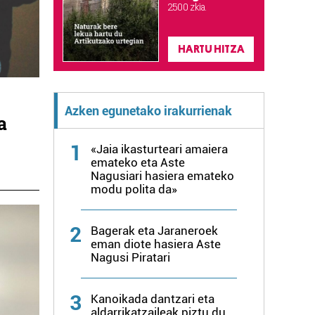
2.500 zkia.
HARTU HITZA
Azken egunetako irakurrienak
a
1
«Jaia ikasturteari amaiera
emateko eta Aste
Nagusiari hasiera emateko
modu polita da»
2
Bagerak eta Jaraneroek
eman diote hasiera Aste
Nagusi Piratari
3
Kanoikada dantzari eta
aldarrikatzaileak piztu du