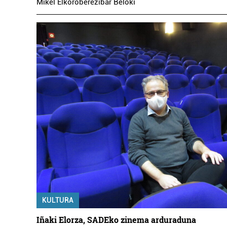
Mikel Elkoroberezibar Beloki
KULTURA
Iñaki Elorza, SADEko zinema arduraduna