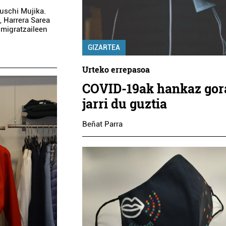
uschi Mujika.
 Harrera Sarea
 migratzaileen
GIZARTEA
Urteko errepasoa
COVID-19ak hankaz gor
jarri du guztia
Beñat Parra