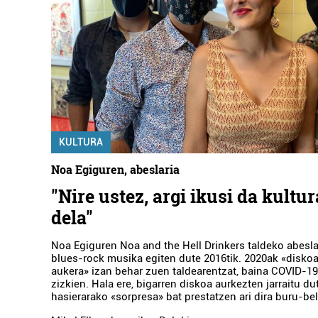
KULTURA
Noa Egiguren, abeslaria
"Nire ustez, argi ikusi da kultu
dela"
Noa Egiguren Noa and the Hell Drinkers taldeko abeslar
blues-rock musika egiten dute 2016tik. 2020ak «disko
aukera» izan behar zuen taldearentzat, baina COVID-19
zizkien. Hala ere, bigarren diskoa aurkezten jarraitu du
hasierarako «sorpresa» bat prestatzen ari dira buru-bela