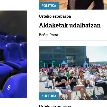
POLITIKA
Urteko errepasoa
Aldaketak udalbatzan
Beñat Parra
KULTURA
Urteko errepasoa