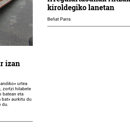
kiroldegiko lanetan
Beñat Parra
r izan
handiko» urtea
 zortzi hilabete
o batean eta
 bat» aurkitu du
e du.