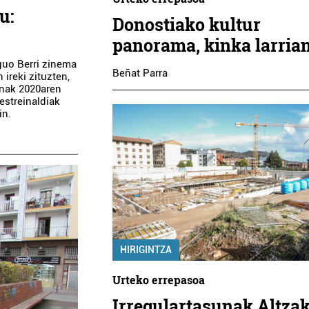
u:
Donostiako kultur
panorama, kinka larria
guo Berri zinema
Beñat Parra
 ireki zituzten,
unak 2020aren
estreinaldiak
in.
HIRIGINTZA
Urteko errepasoa
Irregulartasunak Altza