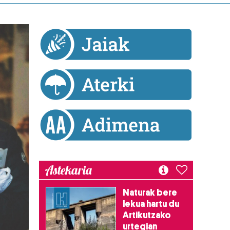
Astekaria
Naturak bere
lekua hartu du
Artikutzako
urtegian