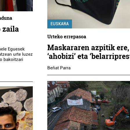
raduna
EUSKARA
 zaila
Urteko errepasoa
Maskararen azpitik ere,
mele Eguesek
‘ahobizi’ eta ‘belarripres
tzean urte luzez
o bakoitzari
Beñat Parra