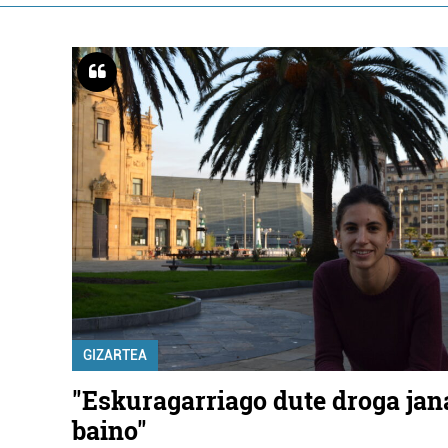
GIZARTEA
"Eskuragarriago dute droga jan
baino"