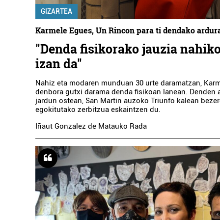
GIZARTEA
Karmele Egues, Un Rincon para ti dendako ardu
"Denda fisikorako jauzia nahiko
izan da"
Nahiz eta modaren munduan 30 urte daramatzan, Kar
denbora gutxi darama denda fisikoan lanean. Denden a
jardun ostean, San Martin auzoko Triunfo kalean bezer
egokitutako zerbitzua eskaintzen du.
Iñaut Gonzalez de Matauko Rada