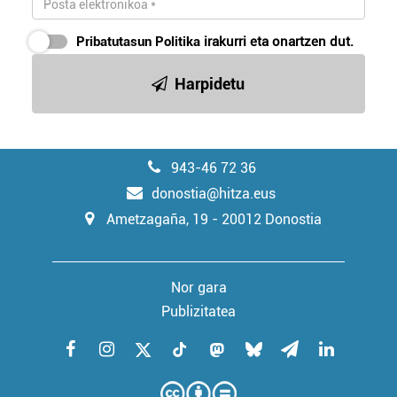
Pribatutasun Politika
irakurri eta onartzen dut.
Harpidetu
943-46 72 36
donostia@hitza.eus
Ametzagaña, 19 - 20012 Donostia
Nor gara
Publizitatea