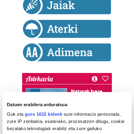
Astekaria
Naturak bere
lekua hartu du
Datuen erabilera arduratsua
Artikutzako
urtegian
Guk eta
gure 1022 kideek
sure informacio pertsonala,
2.500 zkia.
zure IP zenbakia, esaterako, prozesatzen ditugu, cookie
bezalako teknologiak erabiliz eta zure gailuko