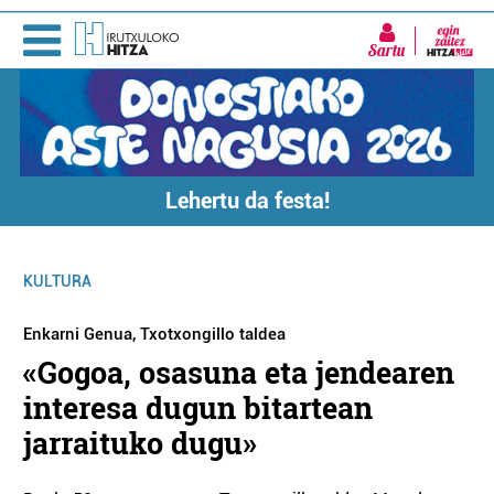
Sartu
Lehertu da festa!
KULTURA
Enkarni Genua, Txotxongillo taldea
«Gogoa, osasuna eta jendearen
interesa dugun bitartean
jarraituko dugu»