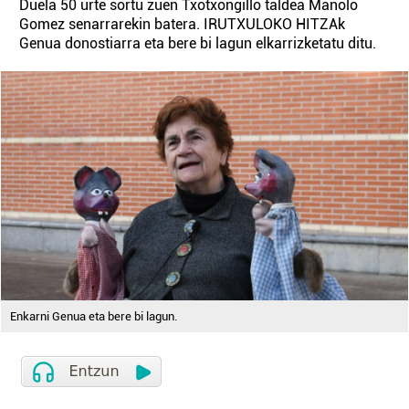
Duela 50 urte sortu zuen Txotxongillo taldea Manolo
Gomez senarrarekin batera. IRUTXULOKO HITZAk
Genua donostiarra eta bere bi lagun elkarrizketatu ditu.
Enkarni Genua eta bere bi lagun.