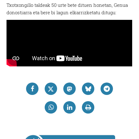
Txotxongillo taldeak 50 urte bete dituen honetan, Genua
donostiarra eta bere bi lagun elkarrizketatu ditugu: