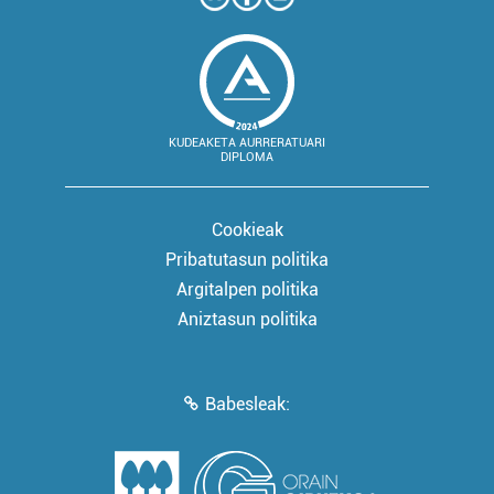
KUDEAKETA AURRERATUARI
DIPLOMA
Cookieak
Pribatutasun politika
Argitalpen politika
Aniztasun politika
Babesleak: