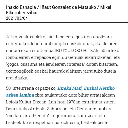
Inaxio Esnaola / Iñaut Gonzalez de Matauko / Mikel
Elkoroberezibar
2021
/
03
/
04
Jakintza ikastolako jaialdi batean igo ziren oholtzara
estreinakoz lehen txotxongilo euskaldunak; ikastolaren
ondora ekarri du Genua IRUTXULOKO HITZAk. 50 urteko
ibilbidearen errepasoa egin du Genuak elkarrizketan, eta
“gogoa, osasuna eta jendearen interesa” duten bitartean,
txotxongiloek euskal haurrak alaitzen jarraituko dutela
argi dauka.
50. urteurrena ospatzeko,
Erreka Mari, Euskal Herriko
azken lamina
obra taularatuko dute bihar arratsaldean
Loiola Kultur Etxean. Lan hori 1978an estreinatu zuten
Donostiako Antzoki Zaharrean, eta Genuaren arabera
“modan jarraitzen du”. Ingurumena zaintzeari eta
besteekiko errespetuari buruzkoa da, besteak beste.