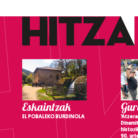
Eskaintzak
Gure
EL POBALEKO BURDINOLA
'Atzera
Dinamit
histor
90. ur