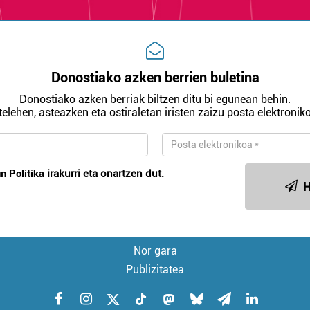
Donostiako azken berrien buletina
Donostiako azken berriak biltzen ditu bi egunean behin.
telehen, asteazken eta ostiraletan iristen zaizu posta elektroniko
n Politika
irakurri eta onartzen dut.
H
Nor gara
Publizitatea