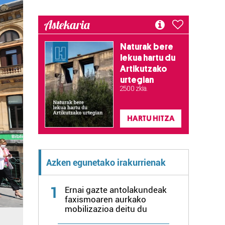
Astekaria
Naturak bere
lekua hartu du
Artikutzako
urtegian
2.500 zkia.
HARTU HITZA
Azken egunetako irakurrienak
1
Ernai gazte antolakundeak
faxismoaren aurkako
mobilizazioa deitu du