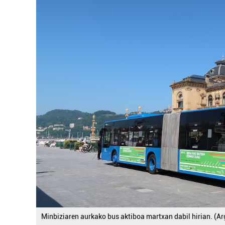
Minbiziaren aurkako bus aktiboa martxan dabil hirian. (Ar