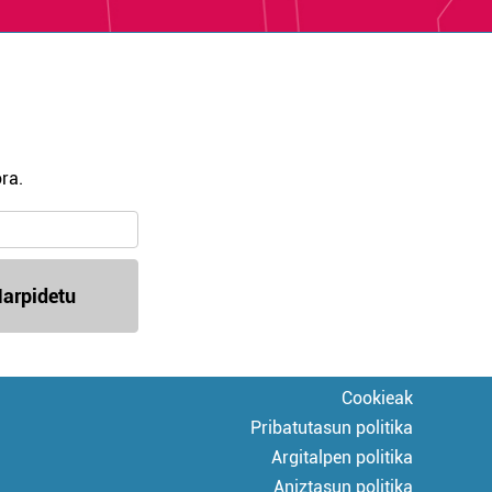
ra.
arpidetu
Cookieak
Pribatutasun politika
Argitalpen politika
Aniztasun politika