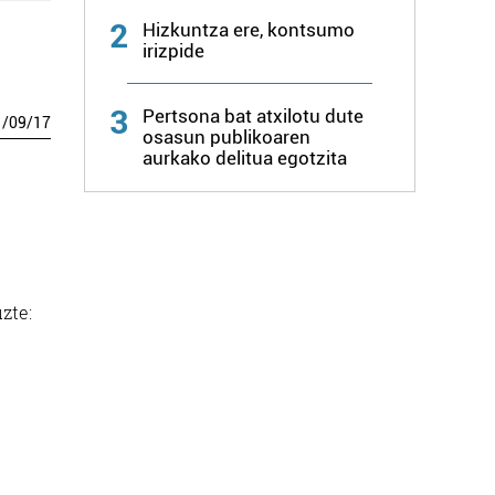
2
Hizkuntza ere, kontsumo
irizpide
3
Pertsona bat atxilotu dute
1
/
09
/
17
osasun publikoaren
aurkako delitua egotzita
zte: