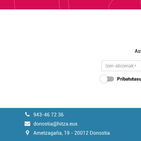
As
Pribatutasu
943-46 72 36
donostia@hitza.eus
Ametzagaña, 19 - 20012 Donostia