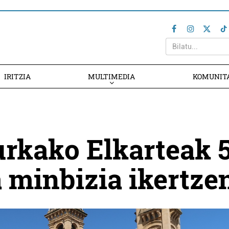
IRITZIA
MULTIMEDIA
KOMUNIT
urkako Elkarteak 
 minbizia ikertze