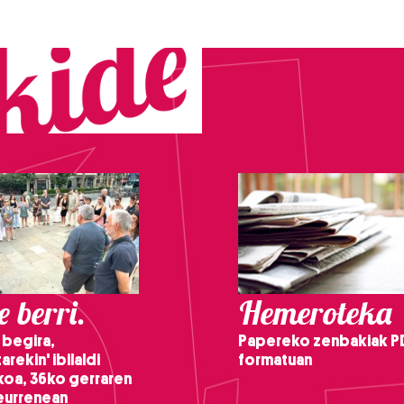
 berri.
Hemeroteka
 begira,
Papereko zenbakiak P
arekin' ibilaldi
formatuan
ikoa, 36ko gerraren
teurrenean