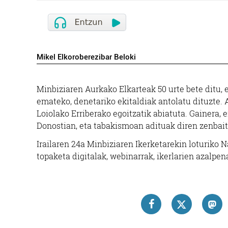
Mikel Elkoroberezibar Beloki
Minbiziaren Aurkako Elkarteak 50 urte bete ditu, 
emateko, denetariko ekitaldiak antolatu dituzte. 
Loiolako Erriberako egoitzatik abiatuta. Gainera, 
Donostian, eta tabakismoan adituak diren zenbait
Irailaren 24a Minbiziaren Ikerketarekin loturiko N
topaketa digitalak, webinarrak, ikerlarien azalpen