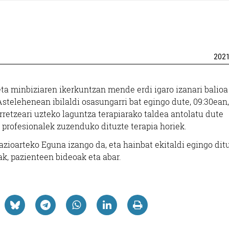
202
eta minbiziaren ikerkuntzan mende erdi igaro izanari balioa
Astelehenean ibilaldi osasungarri bat egingo dute, 09:30ean,
erretzeari uzteko laguntza terapiarako taldea antolatu dute
 profesionalek zuzenduko dituzte terapia horiek.
azioarteko Eguna izango da, eta hainbat ekitaldi egingo ditu
ak, pazienteen bideoak eta abar.