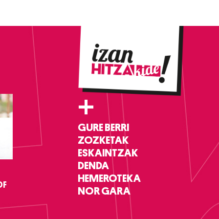
+
GURE BERRI
ZOZKETAK
ESKAINTZAK
DENDA
HEMEROTEKA
DF
NOR GARA