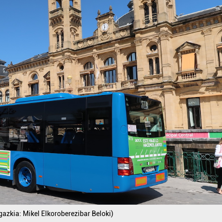
gazkia: Mikel Elkoroberezibar Beloki)