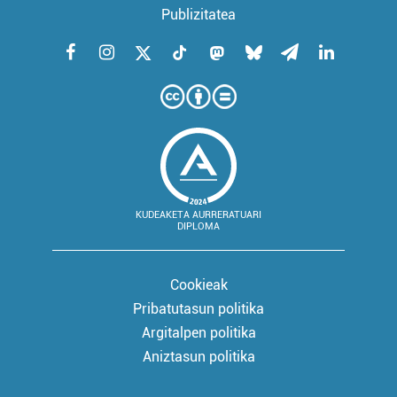
Publizitatea
KUDEAKETA AURRERATUARI
DIPLOMA
Cookieak
Pribatutasun politika
Argitalpen politika
Aniztasun politika