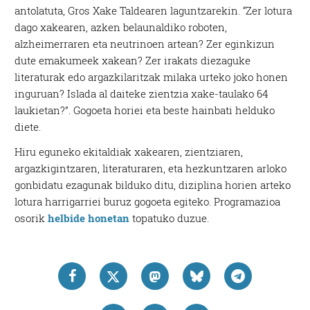
antolatuta, Gros Xake Taldearen laguntzarekin. “Zer lotura
dago xakearen, azken belaunaldiko roboten,
alzheimerraren eta neutrinoen artean? Zer eginkizun
dute emakumeek xakean? Zer irakats diezaguke
literaturak edo argazkilaritzak milaka urteko joko honen
inguruan? Islada al daiteke zientzia xake-taulako 64
laukietan?”. Gogoeta horiei eta beste hainbati helduko
diete.
Hiru eguneko ekitaldiak xakearen, zientziaren,
argazkigintzaren, literaturaren, eta hezkuntzaren arloko
gonbidatu ezagunak bilduko ditu, diziplina horien arteko
lotura harrigarriei buruz gogoeta egiteko. Programazioa
osorik
helbide honetan
topatuko duzue.