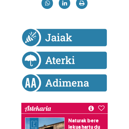
Astekaria
Naturak bere
lekua hartu du