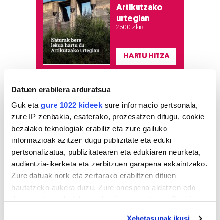
Artikutzako
urtegian
2.500 zkia.
HARTU HITZA
Datuen erabilera arduratsua
Azken egunetako irakurrienak
Guk eta
gure 1022 kideek
sure informacio pertsonala,
zure IP zenbakia, esaterako, prozesatzen ditugu, cookie
1
«Jaia ikasturteari amaiera
bezalako teknologiak erabiliz eta zure gailuko
emateko eta Aste
informazioak azitzen dugu publizitate eta eduki
Nagusiari hasiera emateko
modu polita da»
pertsonalizatua, publizitatearen eta edukiaren neurketa,
audientzia-ikerketa eta zerbitzuen garapena eskaintzeko.
Zure datuak nork eta zertarako erabiltzen dituen
2
Lehertu da festa!
hautatzeko aukera duzu. Zure onespena aldatzen edo
deuseztatzen ahal duzu edozein momentutan, Cookie
3
Bagerak eta Jaraneroek
deklaraziotik edo Privacy triggerean klikatuz.
eman diote hasiera Aste
Xehetasunak ikusi