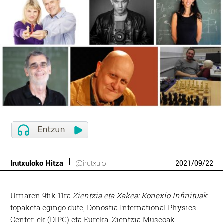
Irutxuloko Hitza
@irutxulo
2021
/
09
/
22
Urriaren 9tik 11ra
Zientzia eta Xakea: Konexio Infinituak
topaketa egingo dute, Donostia International Physics
Center-ek (DIPC) eta Eureka! Zientzia Museoak