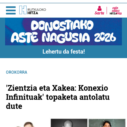
Sartu
Lehertu da festa!
OROKORRA
'Zientzia eta Xakea: Konexio
Infinituak' topaketa antolatu
dute