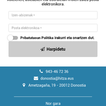
elektronikora.
Pribatutasun Politika
irakurri eta onartzen dut.
Harpidetu
943-46 72 36
donostia@hitza.eus
Ametzagaña, 19 - 20012 Donostia
Nor gara