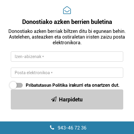
Donostiako azken berrien buletina
Donostiako azken berriak biltzen ditu bi egunean behin.
Astelehen, asteazken eta ostiraletan iristen zaizu posta
elektronikora.
Pribatutasun Politika
irakurri eta onartzen dut.
Harpidetu
943-46 72 36