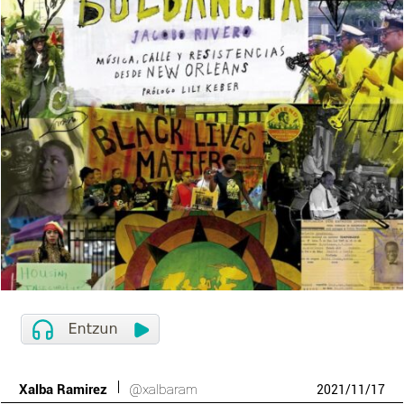
Xalba Ramirez
@xalbaram
2021
/
11
/
17