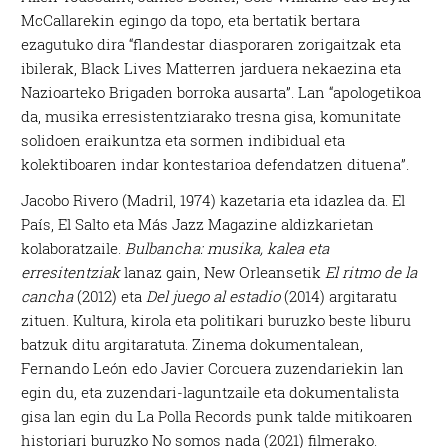
McCallarekin egingo da topo, eta bertatik bertara
ezagutuko dira “flandestar diasporaren zorigaitzak eta
ibilerak, Black Lives Matterren jarduera nekaezina eta
Nazioarteko Brigaden borroka ausarta”. Lan “apologetikoa
da, musika erresistentziarako tresna gisa, komunitate
solidoen eraikuntza eta sormen indibidual eta
kolektiboaren indar kontestarioa defendatzen dituena”.
Jacobo Rivero (Madril, 1974) kazetaria eta idazlea da. El
País, El Salto eta Más Jazz Magazine aldizkarietan
kolaboratzaile.
Bulbancha: musika, kalea eta
erresitentziak
lanaz gain, New Orleansetik
El ritmo de la
cancha
(2012) eta
Del juego al estadio
(2014) argitaratu
zituen. Kultura, kirola eta politikari buruzko beste liburu
batzuk ditu argitaratuta. Zinema dokumentalean,
Fernando León edo Javier Corcuera zuzendariekin lan
egin du, eta zuzendari-laguntzaile eta dokumentalista
gisa lan egin du La Polla Records punk talde mitikoaren
historiari buruzko No somos nada (2021) filmerako.