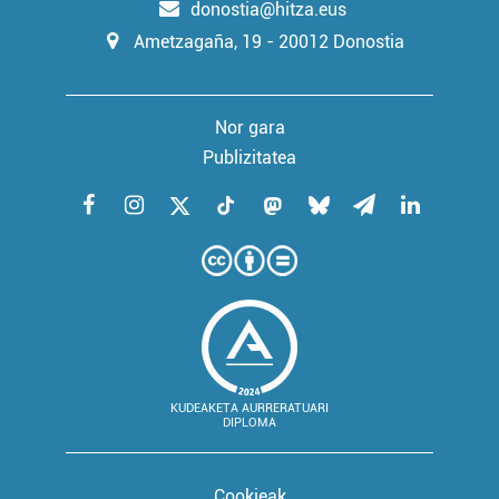
donostia@hitza.eus
Ametzagaña, 19 - 20012 Donostia
Nor gara
Publizitatea
KUDEAKETA AURRERATUARI
DIPLOMA
Cookieak