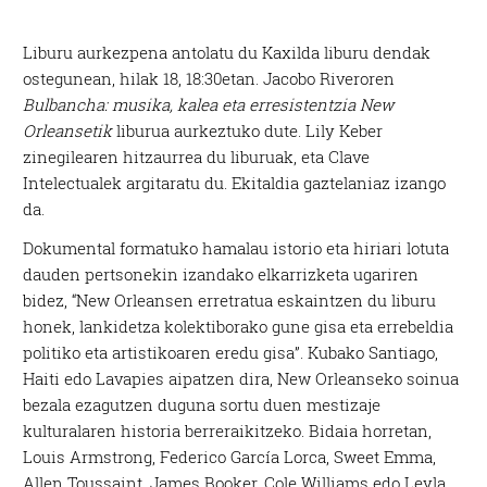
Liburu aurkezpena antolatu du Kaxilda liburu dendak
ostegunean, hilak 18, 18:30etan. Jacobo Riveroren
Bulbancha: musika, kalea eta erresistentzia New
Orleansetik
liburua aurkeztuko dute. Lily Keber
zinegilearen hitzaurrea du liburuak, eta Clave
Intelectualek argitaratu du. Ekitaldia gaztelaniaz izango
da.
Dokumental formatuko hamalau istorio eta hiriari lotuta
dauden pertsonekin izandako elkarrizketa ugariren
bidez, “New Orleansen erretratua eskaintzen du liburu
honek, lankidetza kolektiborako gune gisa eta errebeldia
politiko eta artistikoaren eredu gisa”. Kubako Santiago,
Haiti edo Lavapies aipatzen dira, New Orleanseko soinua
bezala ezagutzen duguna sortu duen mestizaje
kulturalaren historia berreraikitzeko. Bidaia horretan,
Louis Armstrong, Federico García Lorca, Sweet Emma,
Allen Toussaint, James Booker, Cole Williams edo Leyla