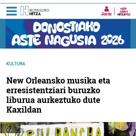
Sartu
KULTURA
New Orleansko musika eta
erresistentziari buruzko
liburua aurkeztuko dute
Kaxildan