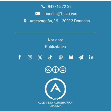
943-46 72 36
donostia@hitza.eus
Ametzagaña, 19 - 20012 Donostia
Nor gara
Publizitatea
KUDEAKETA AURRERATUARI
DIPLOMA