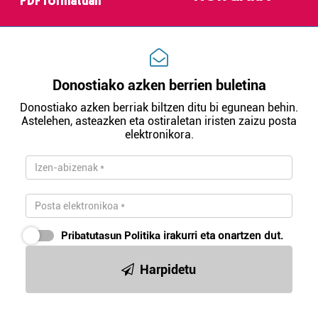
PDF formatuan
irakurri
Donostiako azken berrien buletina
Donostiako azken berriak biltzen ditu bi egunean behin.
Astelehen, asteazken eta ostiraletan iristen zaizu posta
elektronikora.
Pribatutasun Politika
irakurri eta onartzen dut.
Harpidetu