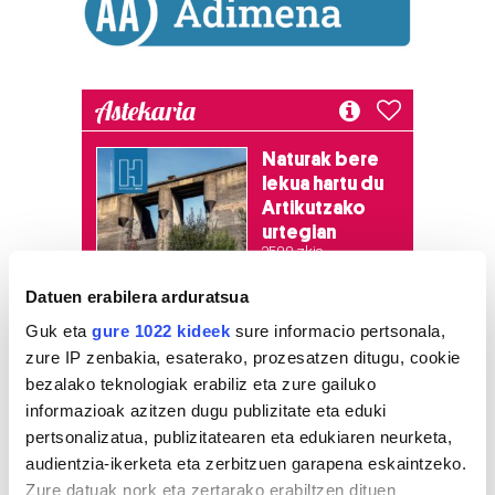
Astekaria
Naturak bere
lekua hartu du
Artikutzako
urtegian
2.500 zkia.
Datuen erabilera arduratsua
HARTU HITZA
Guk eta
gure 1022 kideek
sure informacio pertsonala,
zure IP zenbakia, esaterako, prozesatzen ditugu, cookie
bezalako teknologiak erabiliz eta zure gailuko
Azken egunetako irakurrienak
informazioak azitzen dugu publizitate eta eduki
pertsonalizatua, publizitatearen eta edukiaren neurketa,
audientzia-ikerketa eta zerbitzuen garapena eskaintzeko.
1
Hizkuntza ere, kontsumo
irizpide
Zure datuak nork eta zertarako erabiltzen dituen