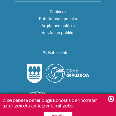
Cookieak
Pribatutasun politika
Argitalpen politika
Aniztasun politika
Babesleak:
Zure babesa behar dugu Donostia den horretan
aztertzen eta kontatzen jarraitzeko.