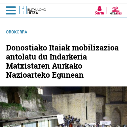
Sartu
OROKORRA
Donostiako Itaiak mobilizazioa
antolatu du Indarkeria
Matxistaren Aurkako
Nazioarteko Egunean