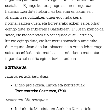
sozialista. Egungo kultura progresistaren inguruan
hausnartzea dute helburu, ea benetan emakumeen
ahalduntzea bultzatzen duen edo indarkeria
normalizatzen duen, eta horretarako azken saioa bihar
egingo dute Txantxarreka Gaztetxean. 17:30ean izango da
saioa, eta bideo proiekzio bat egingo dute. Jarraian,
luntxa egingo dute, eta kontzertu batzuekin amaituko
dute eguna. Joan den larunbatean egin zuten lehenengo
saioa: asanblada informatiboa eta indarkeria matxistaren
inguruko solasaldia egin zituzten orduan.
EGITARAUA
Azaroaren 20a, larunbata:
Bideo proiekzioa, luntxa eta kontzertuak –
Txantxarreka Gaztetxea, 17:30.
Azaroaren 25a, osteguna:
Indarkeria Matxistaren Aurkako Nazioarteko