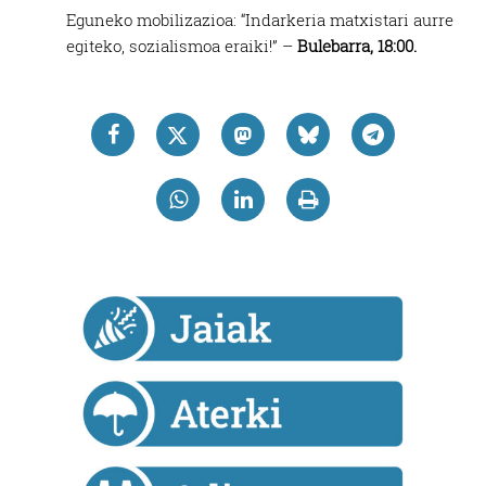
Eguneko mobilizazioa: “Indarkeria matxistari aurre
egiteko, sozialismoa eraiki!” –
Bulebarra, 18:00.