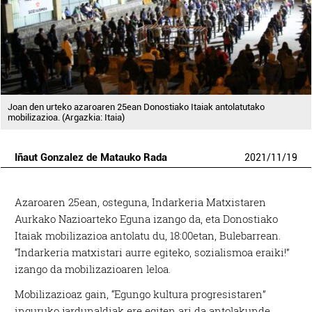
Joan den urteko azaroaren 25ean Donostiako Itaiak antolatutako
mobilizazioa. (Argazkia: Itaia)
Iñaut Gonzalez de Matauko Rada
2021
/
11
/
19
Azaroaren 25ean, osteguna, Indarkeria Matxistaren
Aurkako Nazioarteko Eguna izango da, eta Donostiako
Itaiak mobilizazioa antolatu du, 18:00etan, Bulebarrean.
“Indarkeria matxistari aurre egiteko, sozialismoa eraiki!”
izango da mobilizazioaren leloa.
Mobilizazioaz gain, “Egungo kultura progresistaren”
inguruko jardunaldiak ere egiten ari da antolakunde