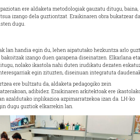
spaziotan ere aldaketa metodologiak gauzatu ditugu, baina,
tsua izango dela guztiontzat. Eraikinaren obra bukatzear d
usten dugu.
ak lan handia egin du, lehen aipatutako hezkuntza arlo guz
 bakoitzak izango duen garapena diseinatzen. Elkarlana et
 ditugu, nolako ikastola nahi duten irudikatu dezaten eskatu
nteresgarriak egin zituzten, diseinuan integratuta daudena
rtzea ere bultzatu da, aldaketa pedagogiko zein
tzerakoan, adibidez. Eraikinaren arkitektoak ere ikastolak
ean azaldutako inplikazioa azpimarratzekoa izan da. LH-ko
gin dugu guztiok elkarrekin lan.