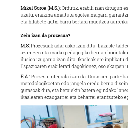
Mikel Soroa (M.S.):
Ordutik, erabili izan ditugun e
ukatu, eraikina amaituta egotea mugarri garrantzi
eta hilabete gutxi barru bertara mugitzea aurreik
Zein izan da prozesua?
M.S:
Prozesuak adar asko izan ditu. Irakasle talde
aztertzen eta marko pedagogiko berrian horietako
ilusioa izugarria izan dira. Ikasleak ere inplikatu
Espazioaren erabilerari dagokionez, oso ekarpen i
E.A.:
Prozesu integrala izan da. Gurasoen parte-ha
metodologikoetan edo jangela eredu berria diseina
gurasoak dira, eta beraiekin batera egindako lan
ikaslearen ezaugarriei eta beharrei erantzuteko e