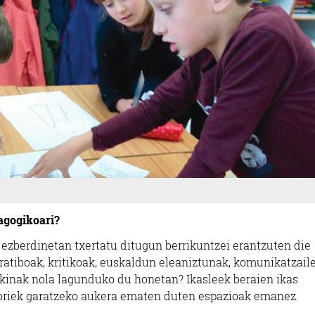
agogikoari?
ezberdinetan txertatu ditugun berrikuntzei erantzuten die
ratiboak, kritikoak, euskaldun eleaniztunak, komunikatzaile
aikinak nola lagunduko du honetan? Ikasleek beraien ikas
horiek garatzeko aukera ematen duten espazioak emanez.
.