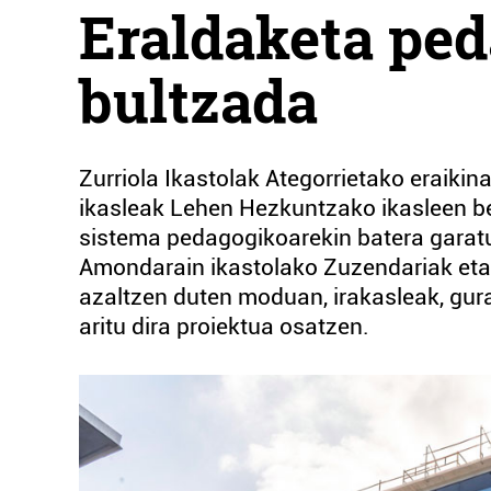
Eraldaketa pe
bultzada
Zurriola Ikastolak Ategorrietako eraikina
ikasleak Lehen Hezkuntzako ikasleen be
sistema pedagogikoarekin batera garatu
Amondarain ikastolako Zuzendariak et
azaltzen duten moduan, irakasleak, gura
aritu dira proiektua osatzen.