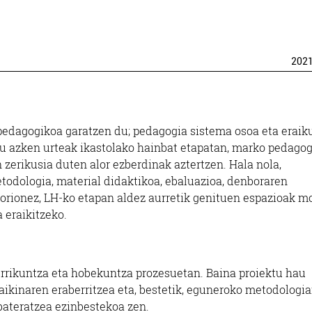
202
pedagogikoa garatzen du; pedagogia sistema osoa eta eraik
 azken urteak ikastolako hainbat etapatan, marko pedagog
 zerikusia duten alor ezberdinak aztertzen. Hala nola,
etodologia, material didaktikoa, ebaluazioa, denboraren
 Zorionez, LH-ko etapan aldez aurretik genituen espazioak m
 eraikitzeko.
errikuntza eta hobekuntza prozesuetan. Baina proiektu hau
aikinaren eraberritzea eta, bestetik, eguneroko metodologi
bateratzea ezinbestekoa zen.