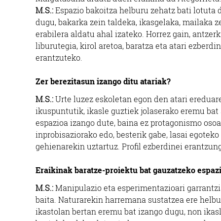
M.S.:
Espazio bakoitza helburu zehatz bati lotuta
dugu, bakarka zein taldeka, ikasgelaka, mailaka z
erabilera aldatu ahal izateko. Horrez gain, antzer
liburutegia, kirol aretoa, baratza eta atari ezber
erantzuteko.
Zer berezitasun izango ditu atariak?
M.S.:
Urte luzez eskoletan egon den atari ereduar
ikuspuntutik, ikasle guztiek jolaserako eremu ba
espazioa izango dute, baina ez protagonismo osoa
inprobisaziorako edo, besterik gabe, lasai egot
gehienarekin uztartuz. Profil ezberdinei erantzung
Eraikinak baratze-proiektu bat gauzatzeko espazi
M.S.:
Manipulazio eta esperimentazioari garrantz
baita. Naturarekin harremana sustatzea ere helbu
ikastolan bertan eremu bat izango dugu, non ikasl