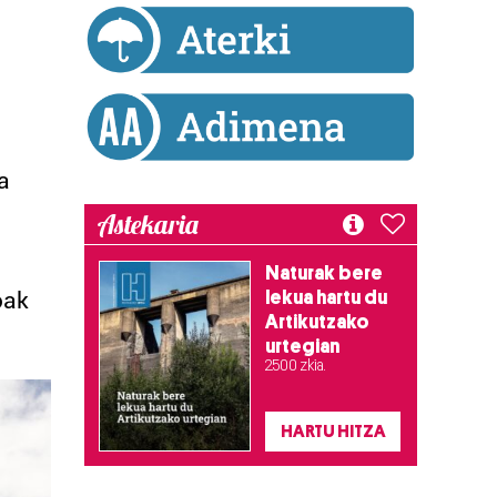
a
Astekaria
Naturak bere
lekua hartu du
oak
Artikutzako
urtegian
2.500 zkia.
HARTU HITZA