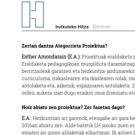
@irutxulo
Irutxuloko Hitza
Zertan dantza Ategorrieta Proiektua?
Esther Amondarain (E.A.):
Proiektuak eraldaketa 
Eraldaketa pedagogikoan murgilduta daramatzagu
berritzaileak garatzen eta hezkuntza-jardunarekin
curriculuma, irakaslearen eta ikaslearen rolak, m
antolaketa eta, azkenik, espazioaren antolaketa.
ordez, aukera izan dugu eraikin osoa diseinatu eta
Noiz abiatu zen proiektua? Zer fasetan dago?
E.A.:
Hezkuntzan ari garenok, etengabe ari gara b
2016an abiatu zen. Alde batetik LH jasoko zuen er
ematen ari ginen aldaketak elkartzean. Bi arloen 