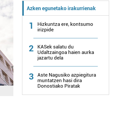
Azken egunetako irakurrienak
1
Hizkuntza ere, kontsumo
irizpide
2
KASek salatu du
Udaltzaingoa haien aurka
jazartu dela
3
Aste Nagusiko azpiegitura
muntatzen hasi dira
Donostiako Piratak