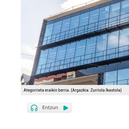
Ategorrieta eraikin berria. (Argazkia: Zurriola Ikastola)