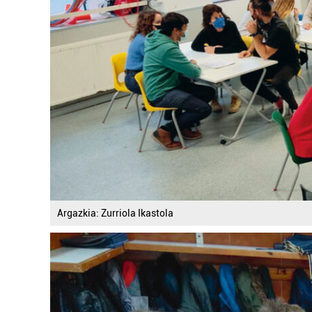
Argazkia: Zurriola Ikastola