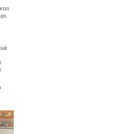
 ezin
ago,
tiak
a
z.
k.
o