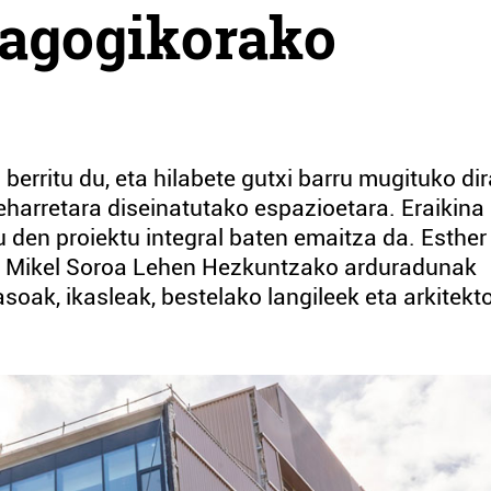
dagogikorako
 berritu du, eta hilabete gutxi barru mugituko dir
harretara diseinatutako espazioetara. Eraikina
 den proiektu integral baten emaitza da. Esther
a Mikel Soroa Lehen Hezkuntzako arduradunak
soak, ikasleak, bestelako langileek eta arkitekt