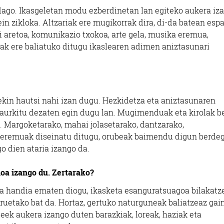
 dago. Ikasgeletan modu ezberdinetan lan egiteko aukera iz
ein zikloka. Altzariak ere mugikorrak dira, di-da batean esp
ki aretoa, komunikazio txokoa, arte gela, musika eremua,
dinak ere baliatuko ditugu ikaslearen adimen aniztasunari
ekin hautsi nahi izan dugu. Hezkidetza eta aniztasunaren
t aurkitu dezaten egin dugu lan. Mugimenduak eta kirolak b
. Margoketarako, mahai jolasetarako, dantzarako,
eko eremuak diseinatu ditugu, orubeak baimendu digun berde
o dien ataria izango da.
oa izango du. Zertarako?
ia handia ematen diogu, ikasketa esanguratsuagoa bilakatz
ruetako bat da. Hortaz, gertuko naturguneak baliatzeaz gain
eek aukera izango duten barazkiak, loreak, haziak eta