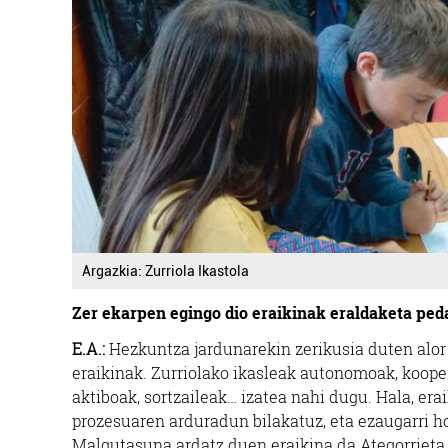
Argazkia: Zurriola Ikastola
Zer ekarpen egingo dio eraikinak eraldaketa ped
E.A.:
Hezkuntza jardunarekin zerikusia duten alor 
eraikinak. Zurriolako ikasleak autonomoak, koope
aktiboak, sortzaileak… izatea nahi dugu. Hala, er
prozesuaren arduradun bilakatuz, eta ezaugarri 
Malgutasuna ardatz duen eraikina da Ategorrieta