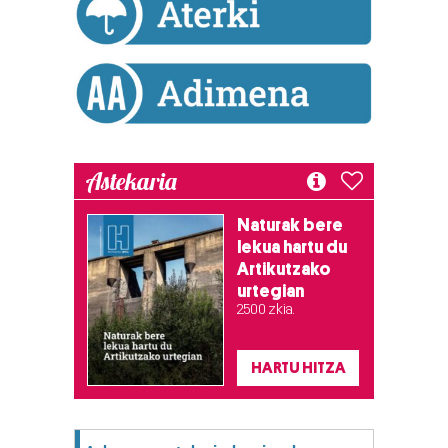
Lortu zure datu pertsonalak prozesatzeko moduari
buruzko informazio gehiago eta ezarri zure lehentasunak
datuen atalean. Edozein unetan alda edo ken dezakezu
zure baimena Cookieen adierazpenean.
Webgune honek cookie propioak eta hirugarrenen cookie-
Astekaria
fitxategiak erabiltzen ditu. Zure esperientzia eta
zerbitzuak hobetzeko asmoz, cookie teknologiaz
Naturak bere
baliatzen gara. Ohar hau onartuz gero, teknologia hori
lekua hartu du
erabiltzeko baimen esplizitua ematen diguzu.
Gehiago
Artikutzako
irakurri
urtegian
2.500 zkia.
HARTU HITZA