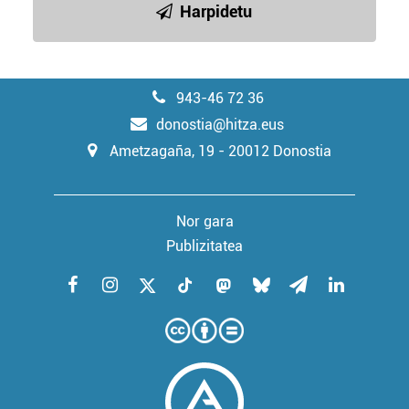
Harpidetu
943-46 72 36
donostia@hitza.eus
Ametzagaña, 19 - 20012 Donostia
Nor gara
Publizitatea