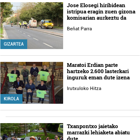
Jose Elosegi hiribidean
istripua eragin zuen gizona
komisarian aurkeztu da
Beñat Parra
GIZARTEA
Maratoi Erdian parte
hartzeko 2.600 lasterkari
inguruk eman dute izena
Irutxuloko Hitza
KIROLA
Txanpontxo jaietako
marrazki lehiaketa abiatu
dute