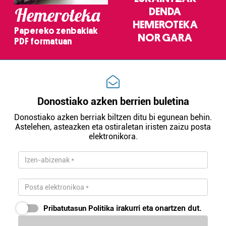
Hemeroteka
DENDA
HEMEROTEKA
Papereko zenbakiak
NOR GARA
PDF formatuan
Donostiako azken berrien buletina
Donostiako azken berriak biltzen ditu bi egunean behin.
Astelehen, asteazken eta ostiraletan iristen zaizu posta
elektronikora.
Pribatutasun Politika
irakurri eta onartzen dut.