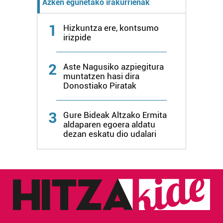
Azken egunetako irakurrienak
1
Hizkuntza ere, kontsumo
irizpide
2
Aste Nagusiko azpiegitura
muntatzen hasi dira
Donostiako Piratak
3
Gure Bideak Altzako Ermita
aldaparen egoera aldatu
dezan eskatu dio udalari