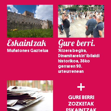
Eskaintzak
Gure berri.
Muñatones Gaztelua
'Atzera begira,
Dinamitarekin' ibilaldi
historikoa, 36ko
gerraren 90.
urteurrenean
+
GURE BERRI
ZOZKETAK
ESKAINTZAK