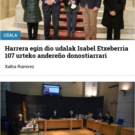
UDALA
Harrera egin dio udalak Isabel Etxeberria
107 urteko andereño donostiarrari
Xalba Ramirez