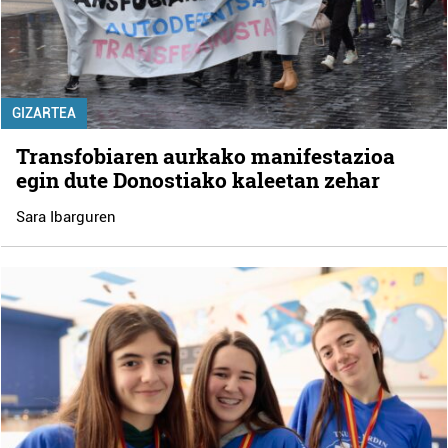
GIZARTEA
Transfobiaren aurkako manifestazioa
egin dute Donostiako kaleetan zehar
Sara Ibarguren