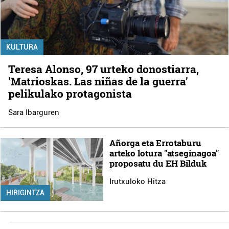
KULTURA
Teresa Alonso, 97 urteko donostiarra,
'Matrioskas. Las niñas de la guerra'
pelikulako protagonista
Sara Ibarguren
Añorga eta Errotaburu
arteko lotura "atseginagoa"
proposatu du EH Bilduk
Irutxuloko Hitza
HIRIGINTZA