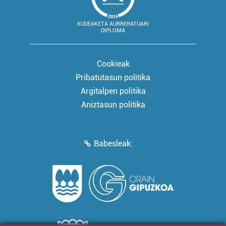
KUDEAKETA AURRERATUARI
DIPLOMA
Cookieak
Pribatutasun politika
Argitalpen politika
Aniztasun politika
Babesleak: