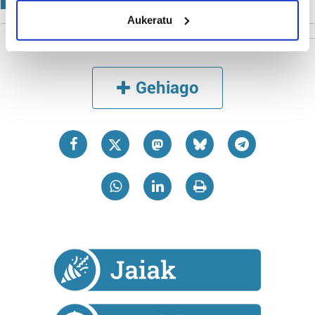
meters
Aukeratu
Identify your device by actively scanning it for
specific characteristics (fingerprinting)
Find out more about how your personal data is processed
and set your preferences in the
details section
.
Gehiago
Guk eta gure bazkideek zure datu pertsonalak
prozesatzen ditugu, zure IP zenbakia, besteak beste,
teknologia erabiliz, cookieak adibidez, iragarki eta eduki
pertsonalizatuak eskaintzeko, iragarkiak eta edukia
neurtzeko, jendeari buruzko informazioa biltzeko eta
produktuak garatzeko. Zure datuak nork eta zertarako
erabiltzen dituen hauta dezakezu.
Bazkide batzuek ez dizute baimenik eskatzen, eta beren
interes komertzial legitimoetan babesten dira. Ikusi gure
bazkideen zerrenda, beren ustez zein helburutarako
duten interes legitimoa eta horren aurka nola egin
dezakezun ikusteko.