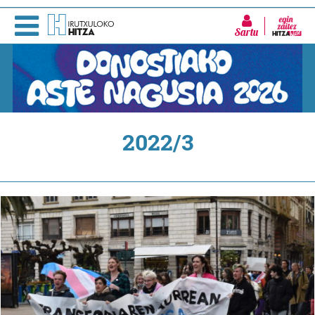
Sartu
2022/3