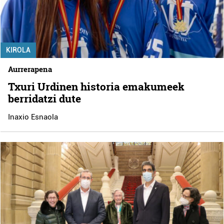
KIROLA
Aurrerapena
Txuri Urdinen historia emakumeek
berridatzi dute
Inaxio Esnaola