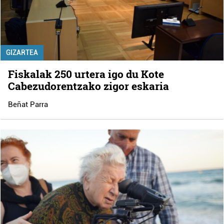
GIZARTEA
Fiskalak 250 urtera igo du Kote
Cabezudorentzako zigor eskaria
Beñat Parra