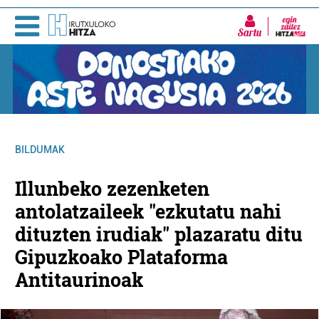
Sartu
BILDUMAK
Illunbeko zezenketen
antolatzaileek "ezkutatu nahi
dituzten irudiak" plazaratu ditu
Gipuzkoako Plataforma
Antitaurinoak