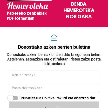
Hemeroteka
DENDA
HEMEROTEKA
Papereko zenbakiak
NOR GARA
PDF formatuan
Donostiako azken berrien buletina
Donostiako azken berriak biltzen ditu bi egunean behin.
Astelehen, asteazken eta ostiraletan iristen zaizu posta
elektronikora.
Pribatutasun Politika
irakurri eta onartzen dut.