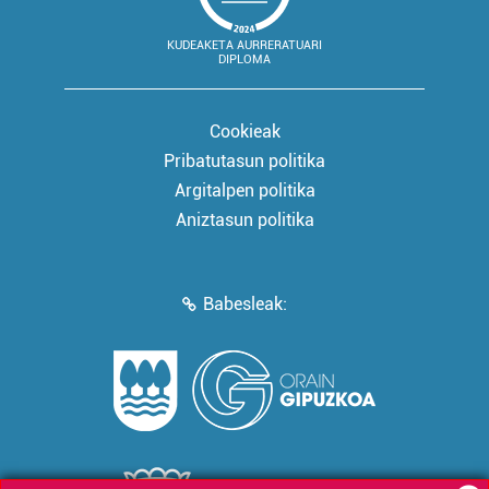
KUDEAKETA AURRERATUARI
DIPLOMA
Cookieak
Pribatutasun politika
Argitalpen politika
Aniztasun politika
Babesleak: