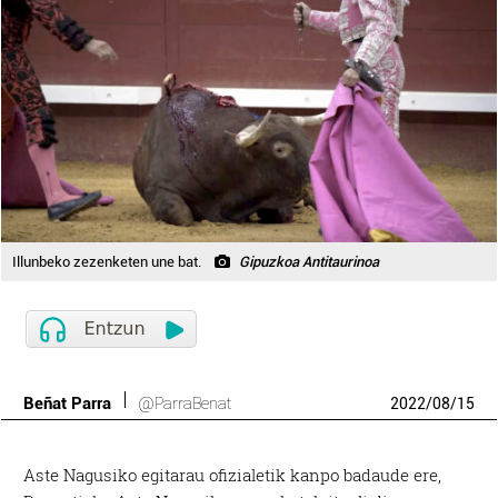
Illunbeko zezenketen une bat.
Gipuzkoa Antitaurinoa
Beñat Parra
@ParraBenat
2022
/
08
/
15
Aste Nagusiko egitarau ofizialetik kanpo badaude ere,