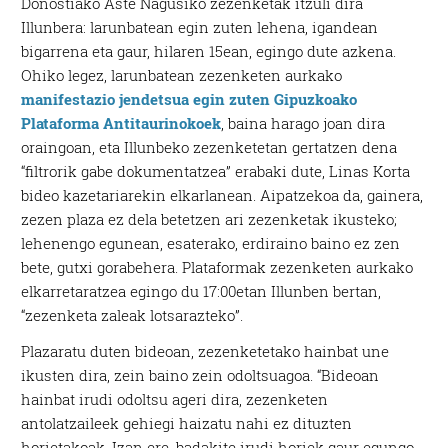
Donostiako Aste Nagusiko zezenketak itzuli dira
Illunbera: larunbatean egin zuten lehena, igandean
bigarrena eta gaur, hilaren 15ean, egingo dute azkena.
Ohiko legez, larunbatean zezenketen aurkako
manifestazio jendetsua egin zuten Gipuzkoako
Plataforma Antitaurinokoek
, baina harago joan dira
oraingoan, eta Illunbeko zezenketetan gertatzen dena
“filtrorik gabe dokumentatzea” erabaki dute, Linas Korta
bideo kazetariarekin elkarlanean. Aipatzekoa da, gainera,
zezen plaza ez dela betetzen ari zezenketak ikusteko;
lehenengo egunean, esaterako, erdiraino baino ez zen
bete, gutxi gorabehera. Plataformak zezenketen aurkako
elkarretaratzea egingo du 17:00etan Illunben bertan,
“zezenketa zaleak lotsarazteko”.
Plazaratu duten bideoan, zezenketetako hainbat une
ikusten dira, zein baino zein odoltsuagoa. “Bideoan
hainbat irudi odoltsu ageri dira, zezenketen
antolatzaileek gehiegi haizatu nahi ez dituzten
horietakoak. Izan ere, badakite irudi horiek gaur egungo