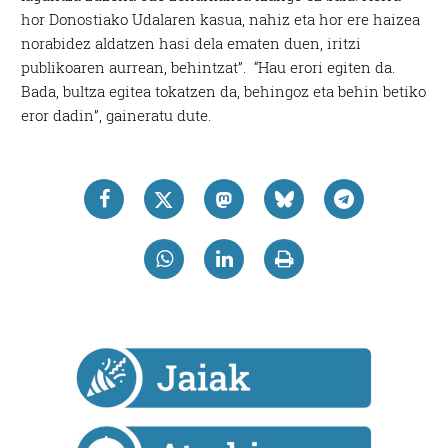
hor Donostiako Udalaren kasua, nahiz eta hor ere haizea
norabidez aldatzen hasi dela ematen duen, iritzi
publikoaren aurrean, behintzat”. “Hau erori egiten da.
Bada, bultza egitea tokatzen da, behingoz eta behin betiko
eror dadin”, gaineratu dute.