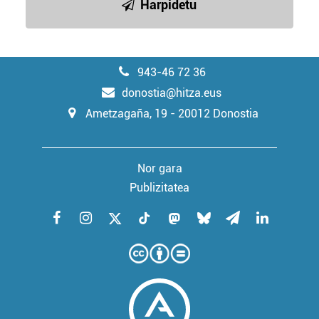
Harpidetu
943-46 72 36
donostia@hitza.eus
Ametzagaña, 19 - 20012 Donostia
Nor gara
Publizitatea