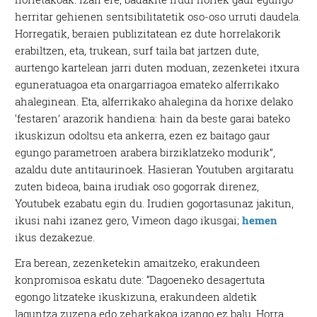
herritar gehienen sentsibilitatetik oso-oso urruti daudela.
Horregatik, beraien publizitatean ez dute horrelakorik
erabiltzen, eta, trukean, surf taila bat jartzen dute,
aurtengo kartelean jarri duten moduan, zezenketei itxura
eguneratuagoa eta onargarriagoa emateko alferrikako
ahaleginean. Eta, alferrikako ahalegina da horixe delako
‘festaren’ arazorik handiena: hain da beste garai bateko
ikuskizun odoltsu eta ankerra, ezen ez baitago gaur
egungo parametroen arabera birziklatzeko modurik”,
azaldu dute antitaurinoek. Hasieran Youtuben argitaratu
zuten bideoa, baina irudiak oso gogorrak direnez,
Youtubek ezabatu egin du. Irudien gogortasunaz jakitun,
ikusi nahi izanez gero, Vimeon dago ikusgai;
hemen
ikus dezakezue.
Era berean, zezenketekin amaitzeko, erakundeen
konpromisoa eskatu dute: “Dagoeneko desagertuta
egongo litzateke ikuskizuna, erakundeen aldetik
laguntza zuzena edo zeharkakoa izango ez balu. Horra