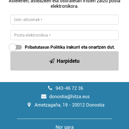
Astelehen, asteazken eta ostiraletan iristen zaizu posta
elektronikora.
Pribatutasun Politika
irakurri eta onartzen dut.
Harpidetu
943-46 72 36
donostia@hitza.eus
Ametzagaña, 19 - 20012 Donostia
Nor gara