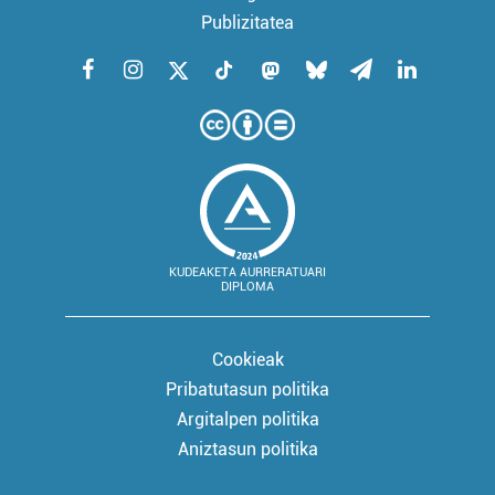
Publizitatea
KUDEAKETA AURRERATUARI
DIPLOMA
Cookieak
Pribatutasun politika
Argitalpen politika
Aniztasun politika