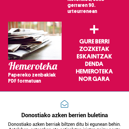
gerraren 90.
urteurrenean
Webgune honek cookie propioak eta hirugarrenen cookie-
fitxategiak erabiltzen ditu. Zure esperientzia eta
+
zerbitzuak hobetzeko asmoz, cookie teknologiaz
baliatzen gara. Ohar hau onartuz gero, teknologia hori
erabiltzeko baimen esplizitua ematen diguzu.
Gehiago
GURE BERRI
irakurri
ZOZKETAK
ESKAINTZAK
Hemeroteka
DENDA
HEMEROTEKA
Papereko zenbakiak
NOR GARA
PDF formatuan
Donostiako azken berrien buletina
Donostiako azken berriak biltzen ditu bi egunean behin.