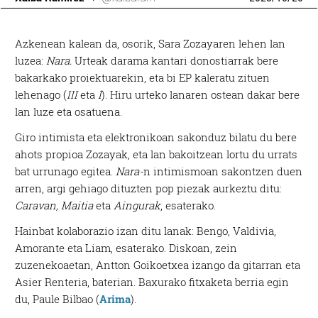
Azkenean kalean da, osorik, Sara Zozayaren lehen lan
luzea:
Nara.
Urteak darama kantari donostiarrak bere
bakarkako proiektuarekin, eta bi EP kaleratu zituen
lehenago (
III
eta
I
). Hiru urteko lanaren ostean dakar bere
lan luze eta osatuena.
Giro intimista eta elektronikoan sakonduz bilatu du bere
ahots propioa Zozayak, eta lan bakoitzean lortu du urrats
bat urrunago egitea.
Nara-
n intimismoan sakontzen duen
arren, argi gehiago dituzten pop piezak aurkeztu ditu:
Caravan, Maitia
eta
Aingurak
, esaterako.
Hainbat kolaborazio izan ditu lanak: Bengo, Valdivia,
Amorante eta Liam, esaterako. Diskoan, zein
zuzenekoaetan, Antton Goikoetxea izango da gitarran eta
Asier Renteria, baterian. Baxurako fitxaketa berria egin
du, Paule Bilbao (
Arima
).