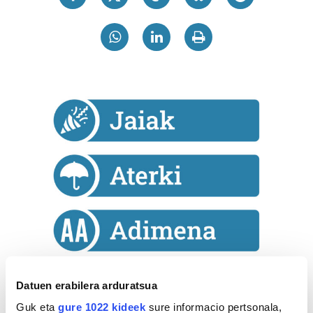
Datuen erabilera arduratsua
Astekaria
Guk eta
gure 1022 kideek
sure informacio pertsonala,