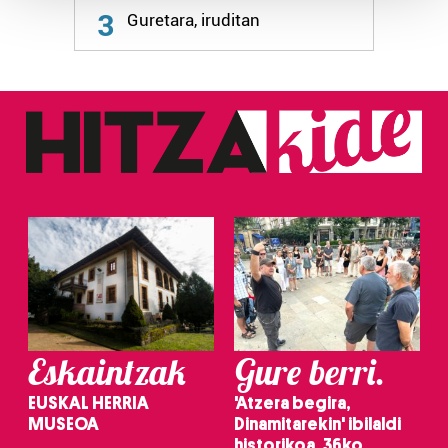
3
Guretara, iruditan
Guk eta gure bazkideek zure datu pertsonalak
prozesatzen ditugu, zure IP zenbakia, besteak beste,
teknologia erabiliz, cookieak adibidez, iragarki eta eduki
pertsonalizatuak eskaintzeko, iragarkiak eta edukia
neurtzeko, jendeari buruzko informazioa biltzeko eta
produktuak garatzeko. Zure datuak nork eta zertarako
erabiltzen dituen hauta dezakezu.
Bazkide batzuek ez dizute baimenik eskatzen, eta beren
interes komertzial legitimoetan babesten dira. Ikusi gure
bazkideen zerrenda, beren ustez zein helburutarako
duten interes legitimoa eta horren aurka nola egin
dezakezun ikusteko.
Eskaintzak
Gure berri.
Lortu zure datu pertsonalak prozesatzeko moduari
buruzko informazio gehiago eta ezarri zure lehentasunak
EUSKAL HERRIA
'Atzera begira,
datuen atalean. Edozein unetan alda edo ken dezakezu
MUSEOA
Dinamitarekin' ibilaldi
zure baimena Cookieen adierazpenean.
historikoa, 36ko