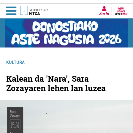
Sartu
KULTURA
Kalean da 'Nara', Sara
Zozayaren lehen lan luzea