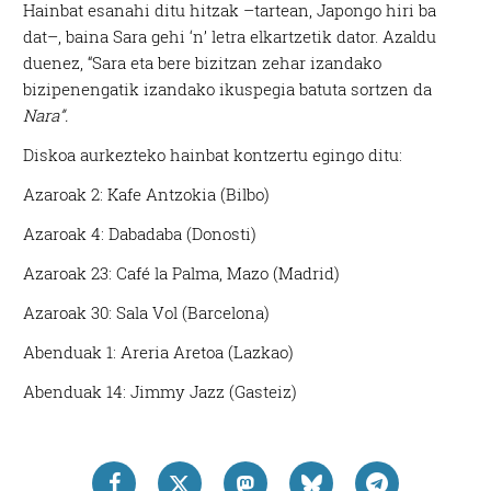
Hainbat esanahi ditu hitzak –tartean, Japongo hiri ba
dat–, baina Sara gehi ‘n’ letra elkartzetik dator. Azaldu
duenez, “Sara eta bere bizitzan zehar izandako
bizipenengatik izandako ikuspegia batuta sortzen da
Nara”.
Diskoa aurkezteko hainbat kontzertu egingo ditu:
Azaroak 2: Kafe Antzokia (Bilbo)
Azaroak 4: Dabadaba (Donosti)
Azaroak 23: Café la Palma, Mazo (Madrid)
Azaroak 30: Sala Vol (Barcelona)
Abenduak 1: Areria Aretoa (Lazkao)
Abenduak 14: Jimmy Jazz (Gasteiz)