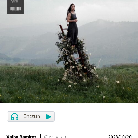
Xalba Ramirez
@xalbaram
2023
/
10
/
20