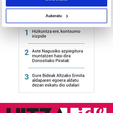
location which can be accurate to within several
meters
Aukeratu
Identify your device by actively scanning it for
Azken egunetako irakurrienak
specific characteristics (fingerprinting)
Find out more about how your personal data is processed
1
Hizkuntza ere, kontsumo
and set your preferences in the
details section
.
irizpide
Guk eta gure bazkideek zure datu pertsonalak
2
Aste Nagusiko azpiegitura
prozesatzen ditugu, zure IP zenbakia, besteak beste,
muntatzen hasi dira
teknologia erabiliz, cookieak adibidez, iragarki eta eduki
Donostiako Piratak
pertsonalizatuak eskaintzeko, iragarkiak eta edukia
neurtzeko, jendeari buruzko informazioa biltzeko eta
3
Gure Bideak Altzako Ermita
produktuak garatzeko. Zure datuak nork eta zertarako
aldaparen egoera aldatu
erabiltzen dituen hauta dezakezu.
dezan eskatu dio udalari
Bazkide batzuek ez dizute baimenik eskatzen, eta beren
interes komertzial legitimoetan babesten dira. Ikusi gure
bazkideen zerrenda, beren ustez zein helburutarako