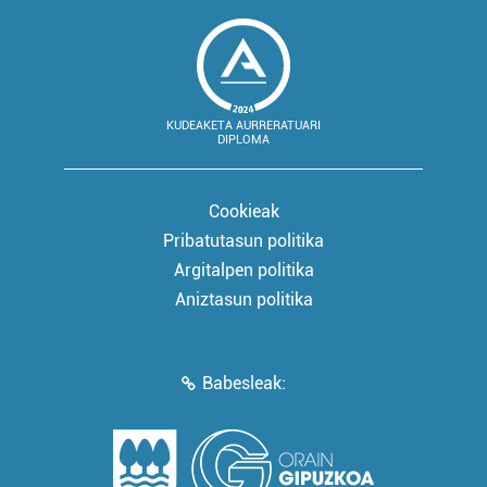
KUDEAKETA AURRERATUARI
DIPLOMA
Cookieak
Pribatutasun politika
Argitalpen politika
Aniztasun politika
Babesleak: