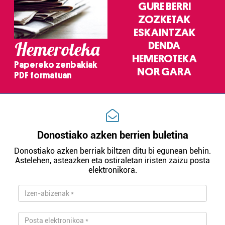
GURE BERRI
ZOZKETAK
ESKAINTZAK
Hemeroteka
DENDA
HEMEROTEKA
Papereko zenbakiak
NOR GARA
PDF formatuan
Donostiako azken berrien buletina
Donostiako azken berriak biltzen ditu bi egunean behin.
Astelehen, asteazken eta ostiraletan iristen zaizu posta
elektronikora.