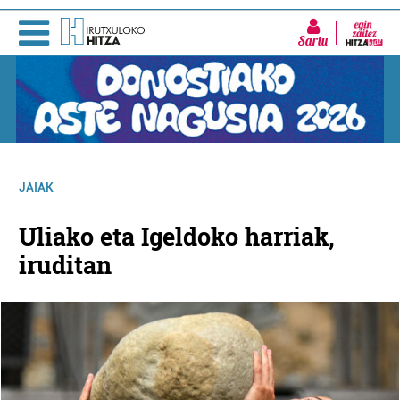
Sartu
JAIAK
Uliako eta Igeldoko harriak,
iruditan