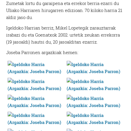
Zumetak lortu du garaipena eta errekor berria ezarri du
Uliako Harriaren hirugarren edizioan. 70 kiloko harria 21
aldiz jaso du.
Igeldoko Harrian berriz, Mikel Lopetegik zarauztarrak
irabazi du eta Goenatxok 2002. urtetik zeukan errekorra
(19 jasoaldi) hautsi du, 20 jasoalditan ezarriz.
Joseba Parronen argazkiak hemen: