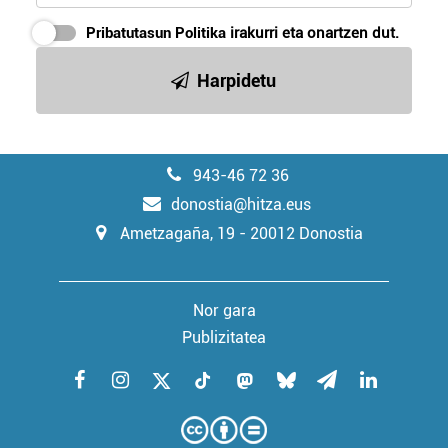
Pribatutasun Politika
irakurri eta onartzen dut.
Harpidetu
943-46 72 36
donostia@hitza.eus
Ametzagaña, 19 - 20012 Donostia
Nor gara
Publizitatea