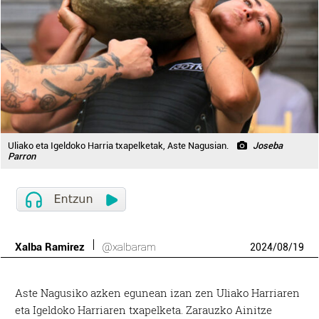
Uliako eta Igeldoko Harria txapelketak, Aste Nagusian.
Joseba
Parron
Xalba Ramirez
@xalbaram
2024
/
08
/
19
Aste Nagusiko azken egunean izan zen Uliako Harriaren
eta Igeldoko Harriaren txapelketa. Zarauzko Ainitze