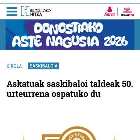
Sartu
SASKIBALOIA
KIROLA
Askatuak saskibaloi taldeak 50.
urteurrena ospatuko du