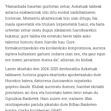
“Hamarkada hauetan guztietan zehar, Askatuak taldeak
aztarna ezabaezinak utzi ditu euskal saskibaloiaren
historian. Momentu ahaztezinak bizi izan ditugu, bai
maila igoeretatik eta tituluen lorpenetatik hasiz, eta baita
urteetan zehar osatu dugun jokalarien harrobiarekin
bukatuz, gure taldea eta estatuko beste talde asko
talentuz hornitu duen harrobi hau. Gure
formakuntzarekiko eta kirolarekiko konpromisoa, aurrera
egitera bultzatzen gaituen indarra izan zen, eta gaur egun
ere izaten jarraitzen duena da”, adierazi du klubak.
Laster abiatuko den 2024-2025 denboraldia Askatuak
taldearen historia gogora ekartzeko aprobetxatuko dute.
Horrekin batera, datorrena ilusioarekin ospatzeko
gogotsu daude. Klubak aurreratu duenez, hainbat ekitaldi
prestatzen ari dira, eta horietako baten berri eman du
Gipuzkoa Basketek. Hain zuzen ere, irailaren 18an
oroitzapeneko partida jokatuko dute Bilbao Basketen
kontra, Gaska kiroldegian (19:45).