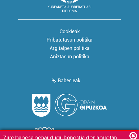
KUDEAKETA AURRERATUARI
DIPLOMA
Cookieak
Pribatutasun politika
Argitalpen politika
Aniztasun politika
Babesleak:
Zure babesa behar dugu Donostia den horretan