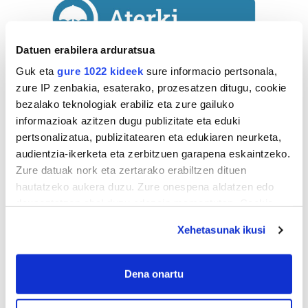
Datuen erabilera arduratsua
Guk eta
gure 1022 kideek
sure informacio pertsonala,
zure IP zenbakia, esaterako, prozesatzen ditugu, cookie
bezalako teknologiak erabiliz eta zure gailuko
informazioak azitzen dugu publizitate eta eduki
Astekaria
pertsonalizatua, publizitatearen eta edukiaren neurketa,
audientzia-ikerketa eta zerbitzuen garapena eskaintzeko.
Naturak bere
Zure datuak nork eta zertarako erabiltzen dituen
lekua hartu du
hautatzeko aukera duzu. Zure onespena aldatzen edo
Artikutzako
deuseztatzen ahal duzu edozein momentutan, Cookie
urtegian
deklaraziotik edo Privacy triggerean klikatuz.
2.500 zkia.
Xehetasunak ikusi
If you allow, we would also like to:
HARTU HITZA
Collect information about your geographical
Dena onartu
location which can be accurate to within several
meters