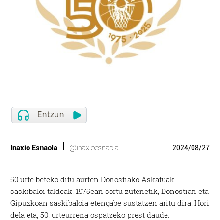
Inaxio Esnaola
@inaxioesnaola
2024
/
08
/
27
50 urte beteko ditu aurten Donostiako Askatuak
saskibaloi taldeak. 1975ean sortu zutenetik, Donostian eta
Gipuzkoan saskibaloia etengabe sustatzen aritu dira. Hori
dela eta, 50. urteurrena ospatzeko prest daude.