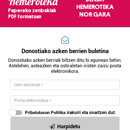
Hemeroteka
HEMEROTEKA
Papereko zenbakiak
NOR GARA
PDF formatuan
Donostiako azken berrien buletina
Donostiako azken berriak biltzen ditu bi egunean behin.
Astelehen, asteazken eta ostiraletan iristen zaizu posta
elektronikora.
Pribatutasun Politika
irakurri eta onartzen dut.
Harpidetu