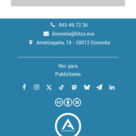
943-46 72 36
donostia@hitza.eus
Ametzagaña, 19 - 20012 Donostia
Nor gara
Publizitatea